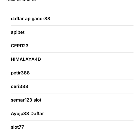
daftar apigacor88
apibet
CERI123
HIMALAYA4D
petir388
ceri388
semar123 slot
Ayojp88 Daftar
slot77