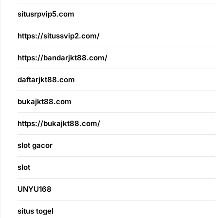
situsrpvip5.com
https://situssvip2.com/
https://bandarjkt88.com/
daftarjkt88.com
bukajkt88.com
https://bukajkt88.com/
slot gacor
slot
UNYU168
situs togel