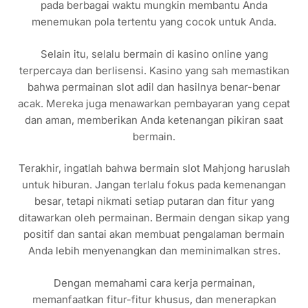
pada berbagai waktu mungkin membantu Anda
menemukan pola tertentu yang cocok untuk Anda.
Selain itu, selalu bermain di kasino online yang
terpercaya dan berlisensi. Kasino yang sah memastikan
bahwa permainan slot adil dan hasilnya benar-benar
acak. Mereka juga menawarkan pembayaran yang cepat
dan aman, memberikan Anda ketenangan pikiran saat
bermain.
Terakhir, ingatlah bahwa bermain slot Mahjong haruslah
untuk hiburan. Jangan terlalu fokus pada kemenangan
besar, tetapi nikmati setiap putaran dan fitur yang
ditawarkan oleh permainan. Bermain dengan sikap yang
positif dan santai akan membuat pengalaman bermain
Anda lebih menyenangkan dan meminimalkan stres.
Dengan memahami cara kerja permainan,
memanfaatkan fitur-fitur khusus, dan menerapkan