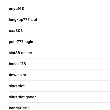
unyu168
lengkap777 slot
exa303
petir777 login
slot88 online
badak178
dewa slot
situs slot
situs slot gacor
bandar999