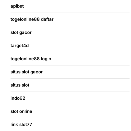
apibet
togelonline88 daftar
slot gacor
target4d
togelonline88 login
situs slot gacor
situs slot
indo62
slot online
link slot77