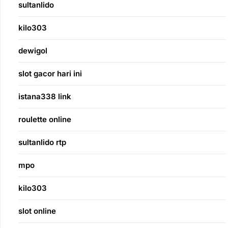
sultanlido
kilo303
dewigol
slot gacor hari ini
istana338 link
roulette online
sultanlido rtp
mpo
kilo303
slot online