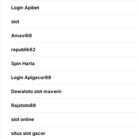
Login Apibet
slot
Amavi68
republik62
Spin Harta
Login Apigacor88
Dewatoto slot maxwin
Rajatoto88
slot online
situs slot gacor