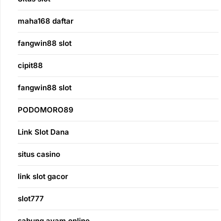
maha168 daftar
fangwin88 slot
cipit88
fangwin88 slot
PODOMORO89
Link Slot Dana
situs casino
link slot gacor
slot777
sabung ayam online