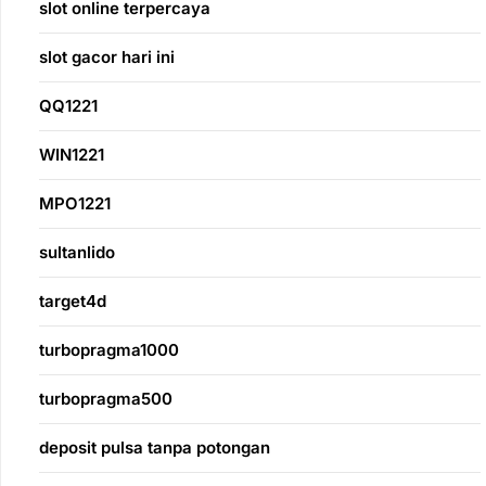
slot online terpercaya
slot gacor hari ini
QQ1221
WIN1221
MPO1221
sultanlido
target4d
turbopragma1000
turbopragma500
deposit pulsa tanpa potongan