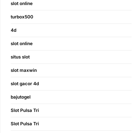
slot online
turbox500
4d
slot online
situs slot
slot maxwin
slot gacor 4d
bajutogel
Slot Pulsa Tri
Slot Pulsa Tri