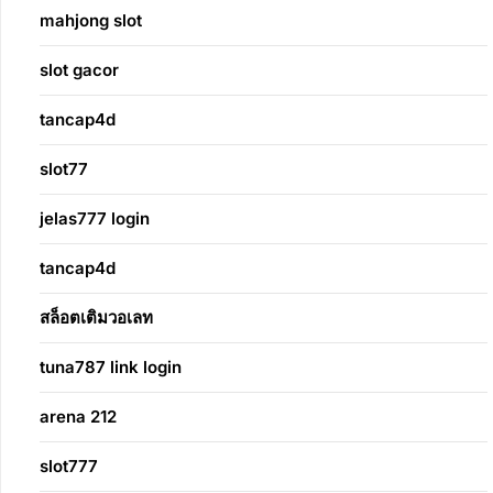
mahjong slot
slot gacor
tancap4d
slot77
jelas777 login
tancap4d
สล็อตเติมวอเลท
tuna787 link login
arena 212
slot777