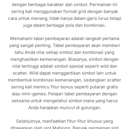
dengan berbagai karakter dan simbol. Permainan ini
sering kali menggunakan format grid dengan banyak
cara untuk menang, tidak hanya dalam garis lurus tetapi
juga dalam berbagai pola dan kombinasi.
Memahami tabel pembayaran adalah langkah pertama
yang sangat penting. Tabel pembayaran akan memberi
tahu Anda nilai setiap simbol dan kombinasi yang
menghasilkan kemenangan. Biasanya, simbol dengan
nilai tertinggi adalah simbol spesial seperti wild dan
scatter. Wild dapat menggantikan simbol lain untuk
membentuk kombinasi kemenangan, sedangkan scatter
sering kali memicu fitur bonus seperti putaran gratis
atau mini-games. Pelajari tabel pembayaran dengan
seksama untuk mengetahui simbol mana yang harus
Anda harapkan muncul di gulungan.
Selanjutnya, manfaatkan fitur-fitur khusus yang
ditawarkan oleh slot Mahjong. Banyak permainan slot