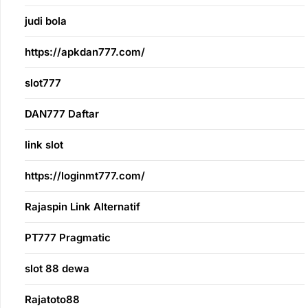
judi bola
https://apkdan777.com/
slot777
DAN777 Daftar
link slot
https://loginmt777.com/
Rajaspin Link Alternatif
PT777 Pragmatic
slot 88 dewa
Rajatoto88