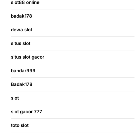
slot88 online
badak178
dewa slot
situs slot
situs slot gacor
bandar999
Badak178
slot
slot gacor 777
toto slot