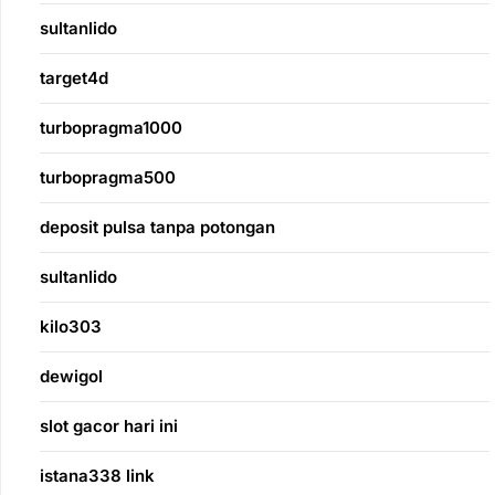
sultanlido
target4d
turbopragma1000
turbopragma500
deposit pulsa tanpa potongan
sultanlido
kilo303
dewigol
slot gacor hari ini
istana338 link