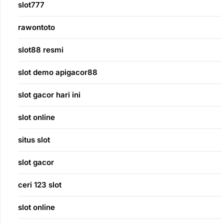
slot777
rawontoto
slot88 resmi
slot demo apigacor88
slot gacor hari ini
slot online
situs slot
slot gacor
ceri 123 slot
slot online