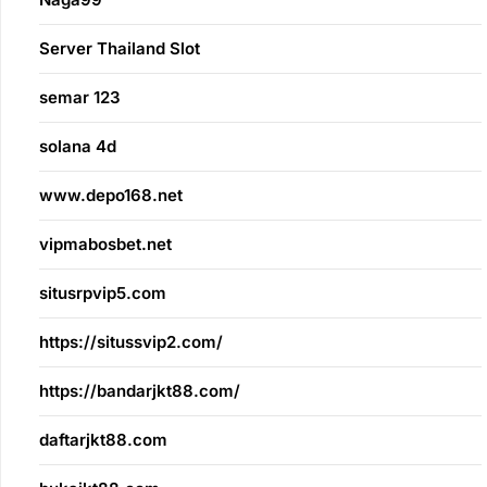
Server Thailand Slot
semar 123
solana 4d
www.depo168.net
vipmabosbet.net
situsrpvip5.com
https://situssvip2.com/
https://bandarjkt88.com/
daftarjkt88.com