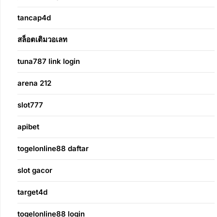
tancap4d
สล็อตเติมวอเลท
tuna787 link login
arena 212
slot777
apibet
togelonline88 daftar
slot gacor
target4d
togelonline88 login