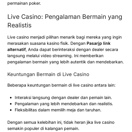
permainan poker.
Live Casino: Pengalaman Bermain yang
Realistis
Live casino menjadi pilihan menarik bagi mereka yang ingin
merasakan suasana kasino fisik. Dengan
Pasarjp link
alternatif
, Anda dapat berinteraksi dengan dealer secara
langsung melalui video streaming. Ini memberikan
pengalaman bermain yang lebih autentik dan mendebarkan.
Keuntungan Bermain di Live Casino
Beberapa keuntungan bermain di live casino antara lain:
Interaksi langsung dengan dealer dan pemain lain.
Pengalaman yang lebih mendebarkan dan realistis.
Fleksibilitas dalam memilih meja dan taruhan.
Dengan semua kelebihan ini, tidak heran jika live casino
semakin populer di kalangan pemain.