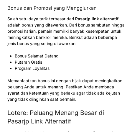
Bonus dan Promosi yang Menggiurkan
Salah satu daya tarik terbesar dari
Pasarjp link alternatif
adalah bonus yang ditawarkan. Dari bonus sambutan hingga
promosi harian, pemain memiliki banyak kesempatan untuk
meningkatkan bankroll mereka. Berikut adalah beberapa
jenis bonus yang sering ditawarkan:
Bonus Selamat Datang
Putaran Gratis
Program Loyalitas
Memanfaatkan bonus ini dengan bijak dapat meningkatkan
peluang Anda untuk menang. Pastikan Anda membaca
syarat dan ketentuan yang berlaku agar tidak ada kejutan
yang tidak diinginkan saat bermain.
Lotere: Peluang Menang Besar di
Pasarjp Link Alternatif