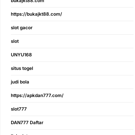
bukajkt88.com
https://bukajkt88.com/
slot gacor
slot
UNYU168
situs togel
judi bola
https://apkdan777.com/
slot777
DAN777 Daftar