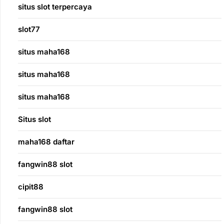
situs slot terpercaya
slot77
situs maha168
situs maha168
situs maha168
Situs slot
maha168 daftar
fangwin88 slot
cipit88
fangwin88 slot