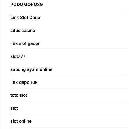
PODOMORO89
Link Slot Dana
situs casino
link slot gacor
slot777
sabung ayam online
link depo 10k
toto slot
slot
slot online