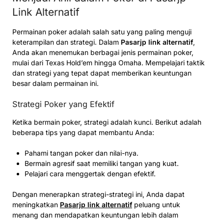
Link Alternatif
Permainan poker adalah salah satu yang paling menguji
keterampilan dan strategi. Dalam
Pasarjp link alternatif
,
Anda akan menemukan berbagai jenis permainan poker,
mulai dari Texas Hold’em hingga Omaha. Mempelajari taktik
dan strategi yang tepat dapat memberikan keuntungan
besar dalam permainan ini.
Strategi Poker yang Efektif
Ketika bermain poker, strategi adalah kunci. Berikut adalah
beberapa tips yang dapat membantu Anda:
Pahami tangan poker dan nilai-nya.
Bermain agresif saat memiliki tangan yang kuat.
Pelajari cara menggertak dengan efektif.
Dengan menerapkan strategi-strategi ini, Anda dapat
meningkatkan
Pasarjp link alternatif
peluang untuk
menang dan mendapatkan keuntungan lebih dalam