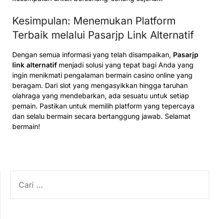
Kesimpulan: Menemukan Platform
Terbaik melalui Pasarjp Link Alternatif
Dengan semua informasi yang telah disampaikan,
Pasarjp
link alternatif
menjadi solusi yang tepat bagi Anda yang
ingin menikmati pengalaman bermain casino online yang
beragam. Dari slot yang mengasyikkan hingga taruhan
olahraga yang mendebarkan, ada sesuatu untuk setiap
pemain. Pastikan untuk memilih platform yang tepercaya
dan selalu bermain secara bertanggung jawab. Selamat
bermain!
CARI
UNTUK: