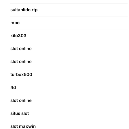
sultanlido rtp
mpo
kilo303
slot online
slot online
turbox500
4d
slot online
situs slot
slot maxwin