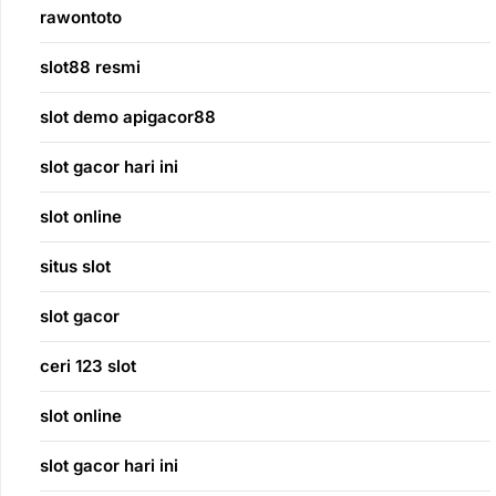
rawontoto
slot88 resmi
slot demo apigacor88
slot gacor hari ini
slot online
situs slot
slot gacor
ceri 123 slot
slot online
slot gacor hari ini