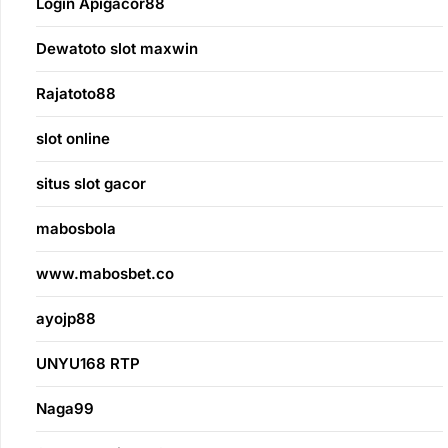
Login Apigacor88
Dewatoto slot maxwin
Rajatoto88
slot online
situs slot gacor
mabosbola
www.mabosbet.co
ayojp88
UNYU168 RTP
Naga99