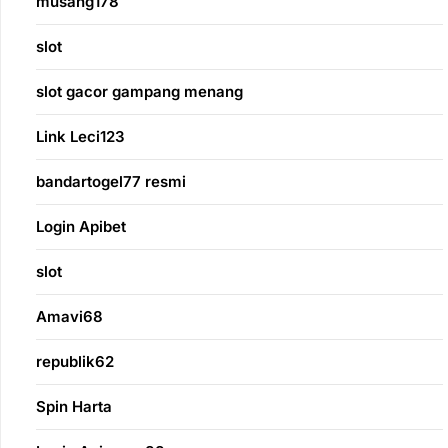
musang178
slot
slot gacor gampang menang
Link Leci123
bandartogel77 resmi
Login Apibet
slot
Amavi68
republik62
Spin Harta