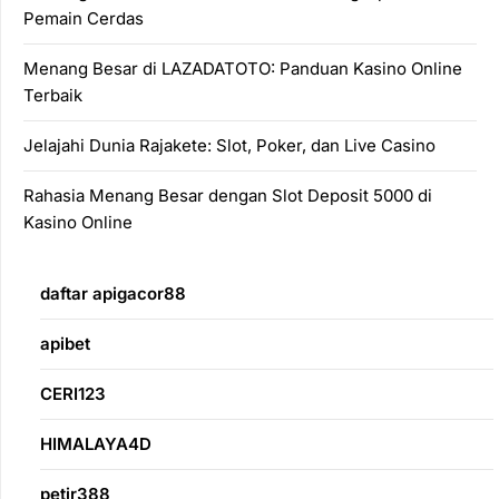
Pemain Cerdas
Menang Besar di LAZADATOTO: Panduan Kasino Online
Terbaik
Jelajahi Dunia Rajakete: Slot, Poker, dan Live Casino
Rahasia Menang Besar dengan Slot Deposit 5000 di
Kasino Online
daftar apigacor88
apibet
CERI123
HIMALAYA4D
petir388