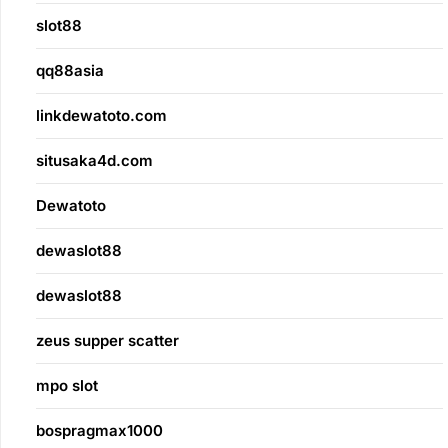
slot88
qq88asia
linkdewatoto.com
situsaka4d.com
Dewatoto
dewaslot88
dewaslot88
zeus supper scatter
mpo slot
bospragmax1000