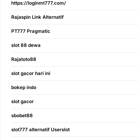
https://loginmt777.com/
Rajaspin Link Alternatif
PT777 Pragmatic
slot 88 dewa
Rajatoto88
slot gacor hari ini
bokep indo
slot gacor
sbobet88
slot777 alternatif Userslot