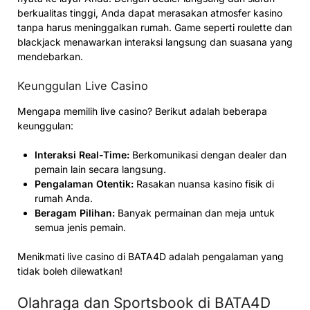
berkualitas tinggi, Anda dapat merasakan atmosfer kasino
tanpa harus meninggalkan rumah. Game seperti roulette dan
blackjack menawarkan interaksi langsung dan suasana yang
mendebarkan.
Keunggulan Live Casino
Mengapa memilih live casino? Berikut adalah beberapa
keunggulan:
Interaksi Real-Time:
Berkomunikasi dengan dealer dan
pemain lain secara langsung.
Pengalaman Otentik:
Rasakan nuansa kasino fisik di
rumah Anda.
Beragam Pilihan:
Banyak permainan dan meja untuk
semua jenis pemain.
Menikmati live casino di BATA4D adalah pengalaman yang
tidak boleh dilewatkan!
Olahraga dan Sportsbook di BATA4D