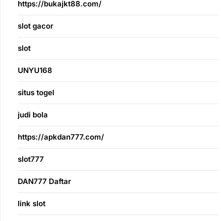
https://bukajkt88.com/
slot gacor
slot
UNYU168
situs togel
judi bola
https://apkdan777.com/
slot777
DAN777 Daftar
link slot