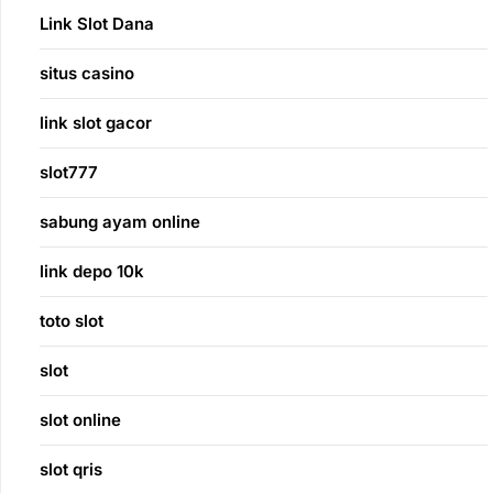
Link Slot Dana
situs casino
link slot gacor
slot777
sabung ayam online
link depo 10k
toto slot
slot
slot online
slot qris