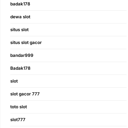
badak178
dewa slot
situs slot
situs slot gacor
bandar999
Badak178
slot
slot gacor 777
toto slot
slot777