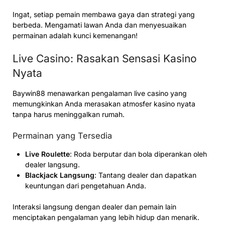
Ingat, setiap pemain membawa gaya dan strategi yang
berbeda. Mengamati lawan Anda dan menyesuaikan
permainan adalah kunci kemenangan!
Live Casino: Rasakan Sensasi Kasino
Nyata
Baywin88 menawarkan pengalaman live casino yang
memungkinkan Anda merasakan atmosfer kasino nyata
tanpa harus meninggalkan rumah.
Permainan yang Tersedia
Live Roulette
: Roda berputar dan bola diperankan oleh
dealer langsung.
Blackjack Langsung
: Tantang dealer dan dapatkan
keuntungan dari pengetahuan Anda.
Interaksi langsung dengan dealer dan pemain lain
menciptakan pengalaman yang lebih hidup dan menarik.