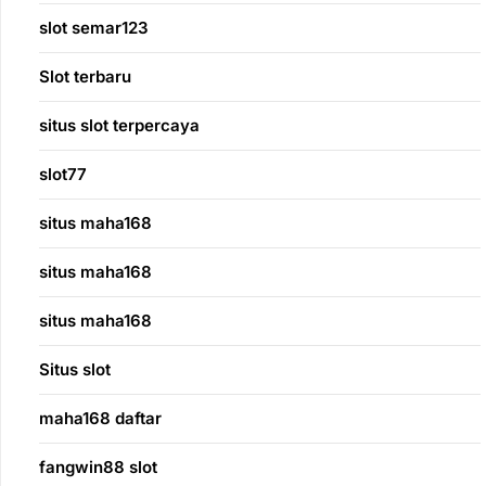
slot semar123
Slot terbaru
situs slot terpercaya
slot77
situs maha168
situs maha168
situs maha168
Situs slot
maha168 daftar
fangwin88 slot