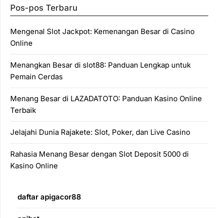
Pos-pos Terbaru
Mengenal Slot Jackpot: Kemenangan Besar di Casino
Online
Menangkan Besar di slot88: Panduan Lengkap untuk
Pemain Cerdas
Menang Besar di LAZADATOTO: Panduan Kasino Online
Terbaik
Jelajahi Dunia Rajakete: Slot, Poker, dan Live Casino
Rahasia Menang Besar dengan Slot Deposit 5000 di
Kasino Online
daftar apigacor88