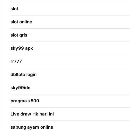
slot
slot online
slot qris
sky99 apk
rr777
dbltoto login
sky99idn
pragma x500
Live draw Hk hari ini
sabung ayam online