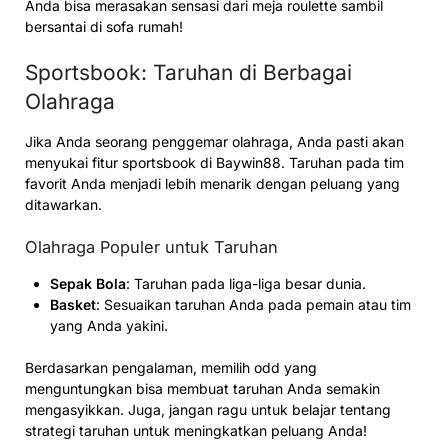
Anda bisa merasakan sensasi dari meja roulette sambil
bersantai di sofa rumah!
Sportsbook: Taruhan di Berbagai
Olahraga
Jika Anda seorang penggemar olahraga, Anda pasti akan
menyukai fitur sportsbook di Baywin88. Taruhan pada tim
favorit Anda menjadi lebih menarik dengan peluang yang
ditawarkan.
Olahraga Populer untuk Taruhan
Sepak Bola
: Taruhan pada liga-liga besar dunia.
Basket
: Sesuaikan taruhan Anda pada pemain atau tim
yang Anda yakini.
Berdasarkan pengalaman, memilih odd yang
menguntungkan bisa membuat taruhan Anda semakin
mengasyikkan. Juga, jangan ragu untuk belajar tentang
strategi taruhan untuk meningkatkan peluang Anda!