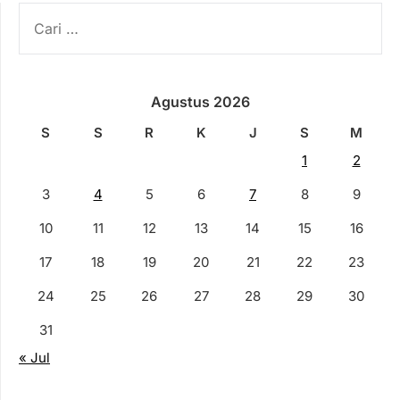
CARI
UNTUK:
Agustus 2026
S
S
R
K
J
S
M
1
2
3
4
5
6
7
8
9
10
11
12
13
14
15
16
17
18
19
20
21
22
23
24
25
26
27
28
29
30
31
« Jul