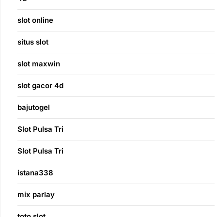
slot online
situs slot
slot maxwin
slot gacor 4d
bajutogel
Slot Pulsa Tri
Slot Pulsa Tri
istana338
mix parlay
toto slot