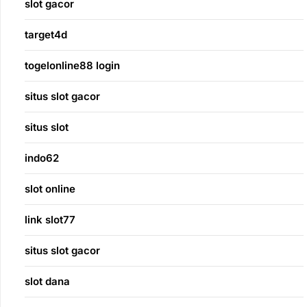
slot gacor
target4d
togelonline88 login
situs slot gacor
situs slot
indo62
slot online
link slot77
situs slot gacor
slot dana