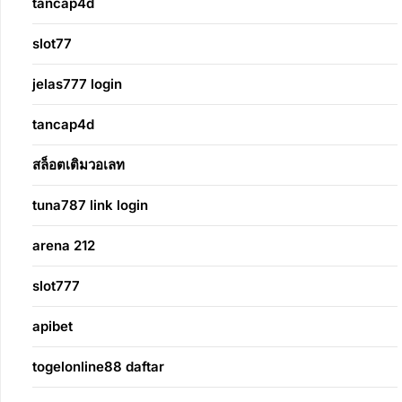
tancap4d
slot77
jelas777 login
tancap4d
สล็อตเติมวอเลท
tuna787 link login
arena 212
slot777
apibet
togelonline88 daftar