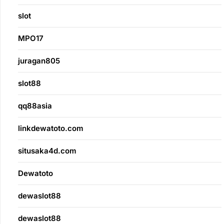
slot
MPO17
juragan805
slot88
qq88asia
linkdewatoto.com
situsaka4d.com
Dewatoto
dewaslot88
dewaslot88