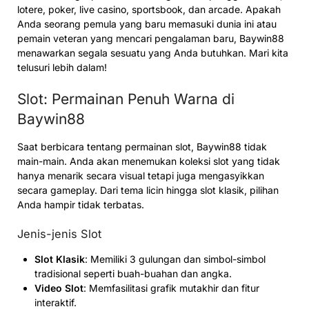
lotere, poker, live casino, sportsbook, dan arcade. Apakah
Anda seorang pemula yang baru memasuki dunia ini atau
pemain veteran yang mencari pengalaman baru, Baywin88
menawarkan segala sesuatu yang Anda butuhkan. Mari kita
telusuri lebih dalam!
Slot: Permainan Penuh Warna di
Baywin88
Saat berbicara tentang permainan slot, Baywin88 tidak
main-main. Anda akan menemukan koleksi slot yang tidak
hanya menarik secara visual tetapi juga mengasyikkan
secara gameplay. Dari tema licin hingga slot klasik, pilihan
Anda hampir tidak terbatas.
Jenis-jenis Slot
Slot Klasik
: Memiliki 3 gulungan dan simbol-simbol
tradisional seperti buah-buahan dan angka.
Video Slot
: Memfasilitasi grafik mutakhir dan fitur
interaktif.