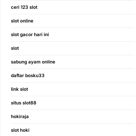
ceri 123 slot
slot online
slot gacor hari ini
slot
sabung ayam online
daftar bosku33
link slot
situs slot88
hokiraja
slot hoki