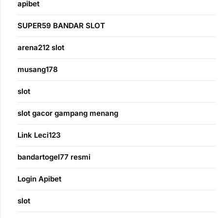
apibet
SUPER59 BANDAR SLOT
arena212 slot
musang178
slot
slot gacor gampang menang
Link Leci123
bandartogel77 resmi
Login Apibet
slot