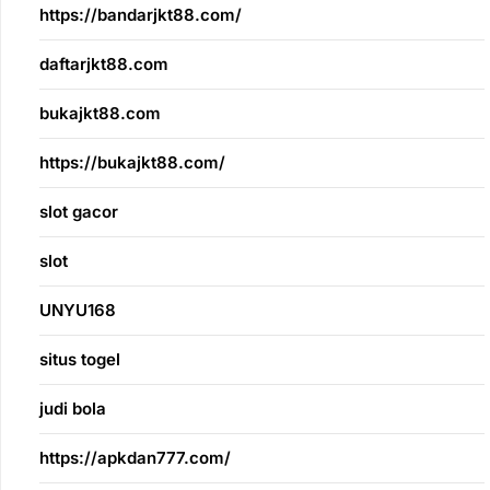
https://bandarjkt88.com/
daftarjkt88.com
bukajkt88.com
https://bukajkt88.com/
slot gacor
slot
UNYU168
situs togel
judi bola
https://apkdan777.com/