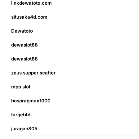
linkdewatoto.com
situsaka4d.com
Dewatoto
dewaslot88
dewaslot88
zeus supper scatter
mpo slot
bospragmax1000
target4d
juragan805