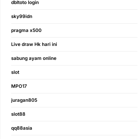
dbltoto login
sky99idn
pragma x500
Live draw Hk hari ini
sabung ayam online
slot
MPO17
juragan805
slot88
qq88asia