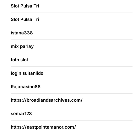
Slot Pulsa Tri
Slot Pulsa Tri
istana338
mix parlay
toto slot
login sultanlido
Rajacasino88
https://broadlandsarchives.com/
semar123
https://eastpointemanor.com/