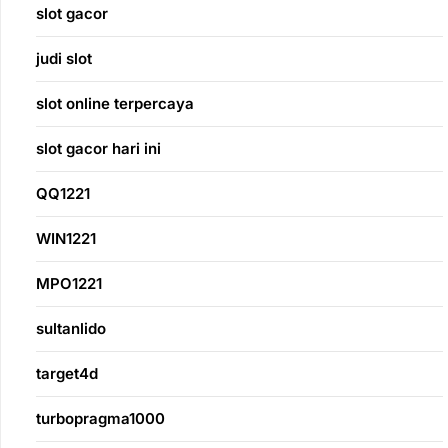
slot gacor
judi slot
slot online terpercaya
slot gacor hari ini
QQ1221
WIN1221
MPO1221
sultanlido
target4d
turbopragma1000