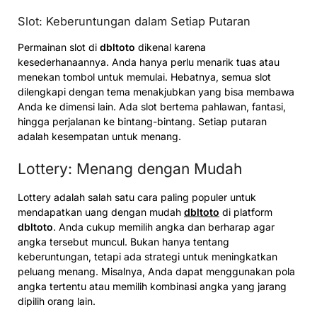
Slot: Keberuntungan dalam Setiap Putaran
Permainan slot di
dbltoto
dikenal karena
kesederhanaannya. Anda hanya perlu menarik tuas atau
menekan tombol untuk memulai. Hebatnya, semua slot
dilengkapi dengan tema menakjubkan yang bisa membawa
Anda ke dimensi lain. Ada slot bertema pahlawan, fantasi,
hingga perjalanan ke bintang-bintang. Setiap putaran
adalah kesempatan untuk menang.
Lottery: Menang dengan Mudah
Lottery adalah salah satu cara paling populer untuk
mendapatkan uang dengan mudah
dbltoto
di platform
dbltoto
. Anda cukup memilih angka dan berharap agar
angka tersebut muncul. Bukan hanya tentang
keberuntungan, tetapi ada strategi untuk meningkatkan
peluang menang. Misalnya, Anda dapat menggunakan pola
angka tertentu atau memilih kombinasi angka yang jarang
dipilih orang lain.