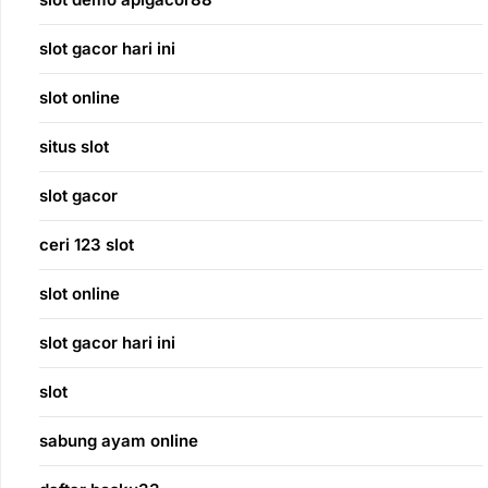
slot gacor hari ini
slot online
situs slot
slot gacor
ceri 123 slot
slot online
slot gacor hari ini
slot
sabung ayam online