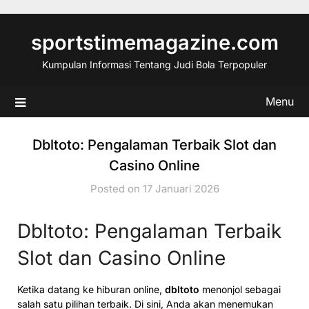
Skip
to
sportstimemagazine.com
content
Kumpulan Informasi Tentang Judi Bola Terpopuler
Menu
Dbltoto: Pengalaman Terbaik Slot dan
Casino Online
Posted on 17 Januari 2026
Dbltoto: Pengalaman Terbaik
Slot dan Casino Online
Ketika datang ke hiburan online,
dbltoto
menonjol sebagai
salah satu pilihan terbaik. Di sini, Anda akan menemukan