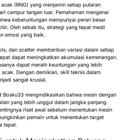
acak (RNG) yang menjamin setiap putaran
ari campur tangan luar. Pemahaman mengenai
bahwa keberuntungan mempunyai peran besar
r. Oleh sebab itu, strategi yang tepat mesti
n emosi yang baik.
bols, dan scatter memberikan variasi dalam setiap
a tepat dapat meningkatkan akumulasi kemenangan.
asanya dapat meraih keuntungan yang lebih
 acak. Dengan demikian, skill teknis dalam
jadi sangat krusial.
slot Bosku33 mengindikasikan bahwa mesin dengan
ian yang lebih unggul dalam jangka panjang.
pentingnya riset awal sebelum menentukan mesin
emungkinkan pemain untuk menentukan target
a tepat.