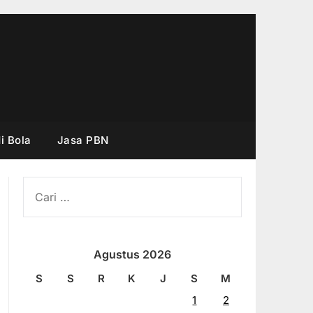
i Bola
Jasa PBN
CARI
UNTUK:
Agustus 2026
S
S
R
K
J
S
M
1
2