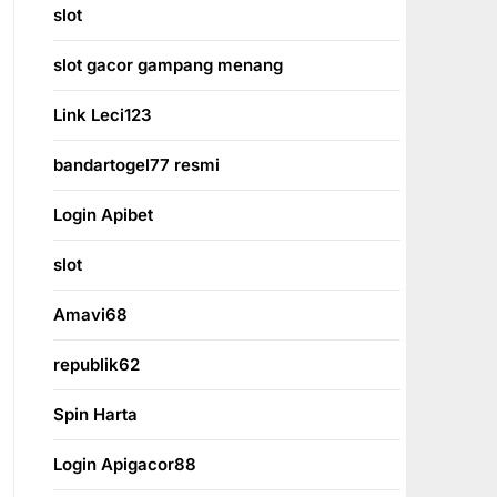
slot
slot gacor gampang menang
Link Leci123
bandartogel77 resmi
Login Apibet
slot
Amavi68
republik62
Spin Harta
Login Apigacor88