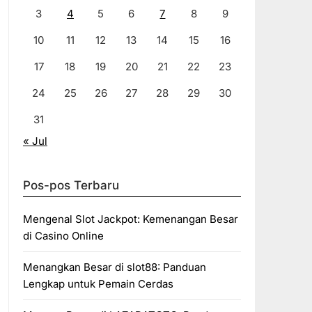
3
4
5
6
7
8
9
10
11
12
13
14
15
16
17
18
19
20
21
22
23
24
25
26
27
28
29
30
31
« Jul
Pos-pos Terbaru
Mengenal Slot Jackpot: Kemenangan Besar
di Casino Online
Menangkan Besar di slot88: Panduan
Lengkap untuk Pemain Cerdas