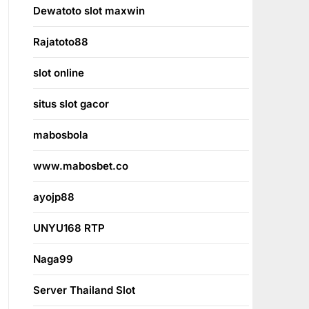
Dewatoto slot maxwin
Rajatoto88
slot online
situs slot gacor
mabosbola
www.mabosbet.co
ayojp88
UNYU168 RTP
Naga99
Server Thailand Slot