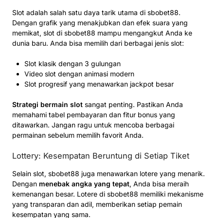
Slot adalah salah satu daya tarik utama di sbobet88.
Dengan grafik yang menakjubkan dan efek suara yang
memikat, slot di sbobet88 mampu mengangkut Anda ke
dunia baru. Anda bisa memilih dari berbagai jenis slot:
Slot klasik dengan 3 gulungan
Video slot dengan animasi modern
Slot progresif yang menawarkan jackpot besar
Strategi bermain slot
sangat penting. Pastikan Anda
memahami tabel pembayaran dan fitur bonus yang
ditawarkan. Jangan ragu untuk mencoba berbagai
permainan sebelum memilih favorit Anda.
Lottery: Kesempatan Beruntung di Setiap Tiket
Selain slot, sbobet88 juga menawarkan lotere yang menarik.
Dengan
menebak angka yang tepat
, Anda bisa meraih
kemenangan besar. Lotere di sbobet88 memiliki mekanisme
yang transparan dan adil, memberikan setiap pemain
kesempatan yang sama.