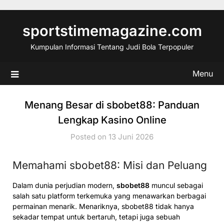
Skip
to
sportstimemagazine.com
content
Kumpulan Informasi Tentang Judi Bola Terpopuler
Menu
Menang Besar di sbobet88: Panduan
Lengkap Kasino Online
Posted on 13 Juni 2026
Memahami sbobet88: Misi dan Peluang
Dalam dunia perjudian modern,
sbobet88
muncul sebagai
salah satu platform terkemuka yang menawarkan berbagai
permainan menarik. Menariknya, sbobet88 tidak hanya
sekadar tempat untuk bertaruh, tetapi juga sebuah