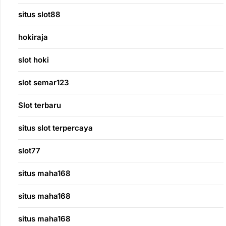
situs slot88
hokiraja
slot hoki
slot semar123
Slot terbaru
situs slot terpercaya
slot77
situs maha168
situs maha168
situs maha168