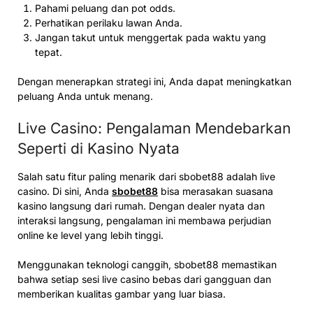
Pahami peluang dan pot odds.
Perhatikan perilaku lawan Anda.
Jangan takut untuk menggertak pada waktu yang
tepat.
Dengan menerapkan strategi ini, Anda dapat meningkatkan
peluang Anda untuk menang.
Live Casino: Pengalaman Mendebarkan
Seperti di Kasino Nyata
Salah satu fitur paling menarik dari sbobet88 adalah live
casino. Di sini, Anda
sbobet88
bisa merasakan suasana
kasino langsung dari rumah. Dengan dealer nyata dan
interaksi langsung, pengalaman ini membawa perjudian
online ke level yang lebih tinggi.
Menggunakan teknologi canggih, sbobet88 memastikan
bahwa setiap sesi live casino bebas dari gangguan dan
memberikan kualitas gambar yang luar biasa.