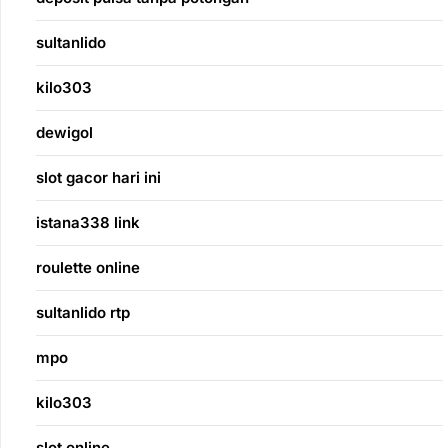
sultanlido
kilo303
dewigol
slot gacor hari ini
istana338 link
roulette online
sultanlido rtp
mpo
kilo303
slot online