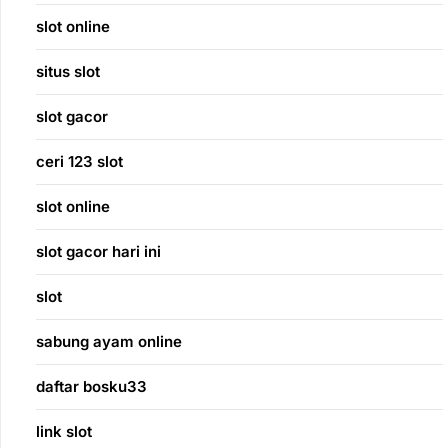
slot online
situs slot
slot gacor
ceri 123 slot
slot online
slot gacor hari ini
slot
sabung ayam online
daftar bosku33
link slot