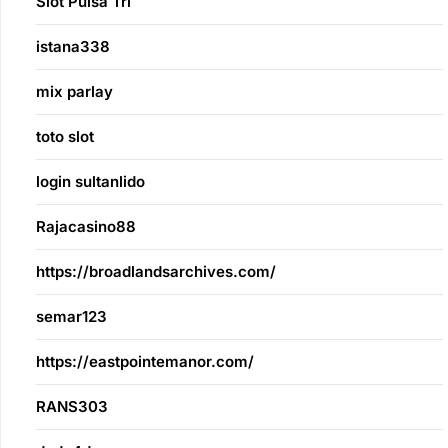
Slot Pulsa Tri
istana338
mix parlay
toto slot
login sultanlido
Rajacasino88
https://broadlandsarchives.com/
semar123
https://eastpointemanor.com/
RANS303