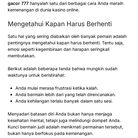
gacor 777
hanyalah satu dari berbagai cara Anda meraih
kemenangan di dunia kasino online.
Mengetahui Kapan Harus Berhenti
Satu hal yang sering diabaikan oleh banyak pemain adalah
pentingnya mengetahui kapan harus berhenti. Tentu saja,
emosi seperti kegembiraan dan harapan seringkali
membutakan.
Berikut adalah beberapa tanda bahwa mungkin sudah
waktunya untuk beristirahat:
Anda mulai merasa frustrasi ketika kalah.
Anda bermain lebih dari yang telah direncanakan.
Anda kehilangan terlalu banyak dalam satu sesi.
Menyadari batasan diri Anda bukan hanya menjaga
kesehatan mental, tetapi juga melindungi dompet Anda.
Kunci bermain judi adalah menikmati permainan tersebut,
bukan hanya berfokus pada kemenangan.