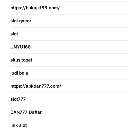
https://bukajkt88.com/
slot gacor
slot
UNYU168
situs togel
judi bola
https://apkdan777.com/
slot777
DAN777 Daftar
link slot