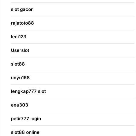
slot gacor
rajatoto88
leci123
Userslot
slot88
unyu168
lengkap777 slot
exa303
petir777 login
slot88 online