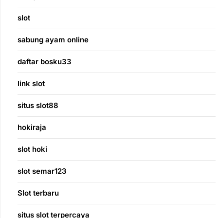
slot
sabung ayam online
daftar bosku33
link slot
situs slot88
hokiraja
slot hoki
slot semar123
Slot terbaru
situs slot terpercaya