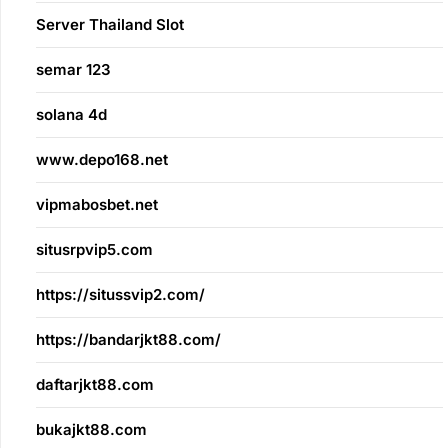
Server Thailand Slot
semar 123
solana 4d
www.depo168.net
vipmabosbet.net
situsrpvip5.com
https://situssvip2.com/
https://bandarjkt88.com/
daftarjkt88.com
bukajkt88.com