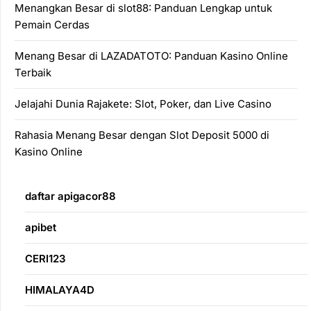
Menangkan Besar di slot88: Panduan Lengkap untuk
Pemain Cerdas
Menang Besar di LAZADATOTO: Panduan Kasino Online
Terbaik
Jelajahi Dunia Rajakete: Slot, Poker, dan Live Casino
Rahasia Menang Besar dengan Slot Deposit 5000 di
Kasino Online
daftar apigacor88
apibet
CERI123
HIMALAYA4D