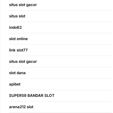
situs slot gacor
situs slot
indo62
slot online
link slot77
situs slot gacor
slot dana
apibet
SUPER59 BANDAR SLOT
arena212 slot