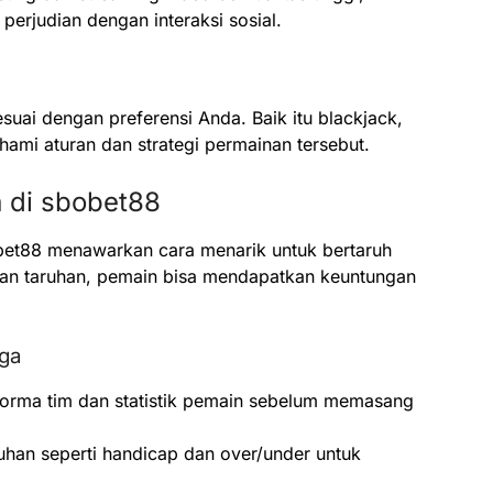
rjudian dengan interaksi sosial.
suai dengan preferensi Anda. Baik itu blackjack,
hami aturan dan strategi permainan tersebut.
 di sbobet88
et88 menawarkan cara menarik untuk bertaruh
ihan taruhan, pemain bisa mendapatkan keuntungan
aga
rma tim dan statistik pemain sebelum memasang
ruhan seperti handicap dan over/under untuk