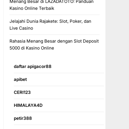
Menang Besar di LAZADATOTO: Panduan
Kasino Online Terbaik
Jelajahi Dunia Rajakete: Slot, Poker, dan
Live Casino
Rahasia Menang Besar dengan Slot Deposit
5000 di Kasino Online
daftar apigacor88
apibet
CERI123
HIMALAYA4D
petir388