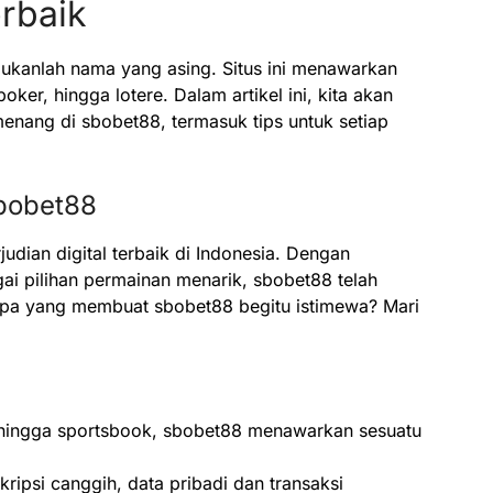
rbaik
bukanlah nama yang asing. Situs ini menawarkan
ker, hingga lotere. Dalam artikel ini, kita akan
enang di sbobet88, termasuk tips untuk setiap
bobet88
udian digital terbaik di Indonesia. Dengan
i pilihan permainan menarik, sbobet88 telah
Apa yang membuat sbobet88 begitu istimewa? Mari
 hingga sportsbook, sbobet88 menawarkan sesuatu
ripsi canggih, data pribadi dan transaksi