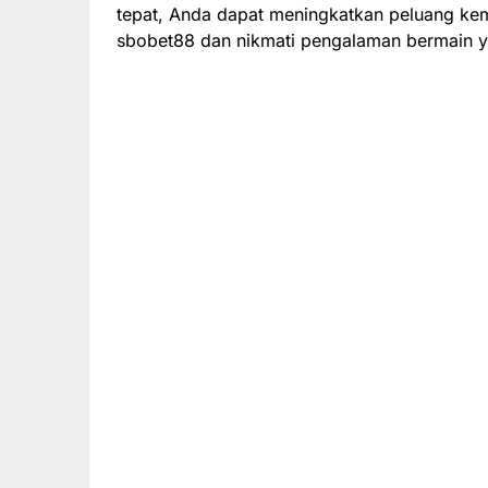
tepat, Anda dapat meningkatkan peluang ke
sbobet88 dan nikmati pengalaman bermain 