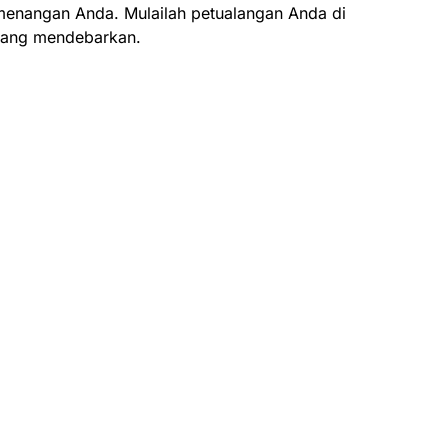
menangan Anda. Mulailah petualangan Anda di
yang mendebarkan.