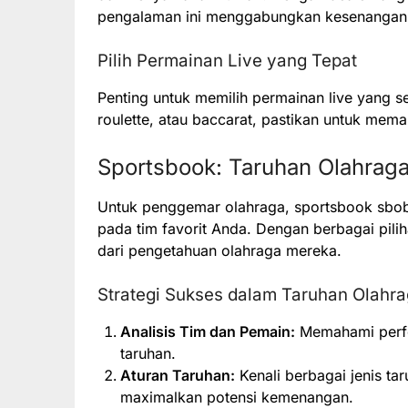
pengalaman ini menggabungkan kesenangan pe
Pilih Permainan Live yang Tepat
Penting untuk memilih permainan live yang se
roulette, atau baccarat, pastikan untuk mema
Sportsbook: Taruhan Olahraga
Untuk penggemar olahraga, sportsbook sbob
pada tim favorit Anda. Dengan berbagai pil
dari pengetahuan olahraga mereka.
Strategi Sukses dalam Taruhan Olahr
Analisis Tim dan Pemain:
Memahami perfo
taruhan.
Aturan Taruhan:
Kenali berbagai jenis ta
maximalkan potensi kemenangan.