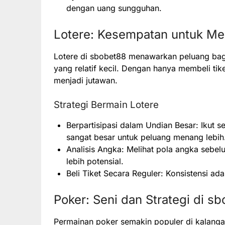
dengan uang sungguhan.
Lotere: Kesempatan untuk M
Lotere di sbobet88 menawarkan peluang bag
yang relatif kecil. Dengan hanya membeli t
menjadi jutawan.
Strategi Bermain Lotere
Berpartisipasi dalam Undian Besar: Ikut 
sangat besar untuk peluang menang lebih
Analisis Angka: Melihat pola angka seb
lebih potensial.
Beli Tiket Secara Reguler: Konsistensi ad
Poker: Seni dan Strategi di s
Permainan poker semakin populer di kalangan