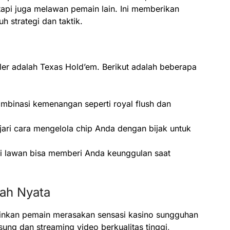
api juga melawan pemain lain. Ini memberikan
 strategi dan taktik.
ler adalah Texas Hold’em. Berikut adalah beberapa
ombinasi kemenangan seperti royal flush dan
ari cara mengelola chip Anda dengan bijak untuk
i lawan bisa memberi Anda keunggulan saat
lah Nyata
inkan pemain merasakan sensasi kasino sungguhan
ng dan streaming video berkualitas tinggi,