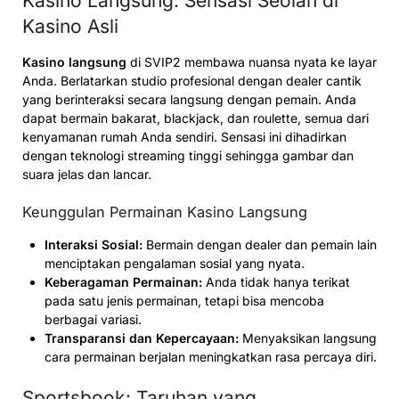
Kasino Langsung: Sensasi Seolah di
Kasino Asli
Kasino langsung
di SVIP2 membawa nuansa nyata ke layar
Anda. Berlatarkan studio profesional dengan dealer cantik
yang berinteraksi secara langsung dengan pemain. Anda
dapat bermain bakarat, blackjack, dan roulette, semua dari
kenyamanan rumah Anda sendiri. Sensasi ini dihadirkan
dengan teknologi streaming tinggi sehingga gambar dan
suara jelas dan lancar.
Keunggulan Permainan Kasino Langsung
Interaksi Sosial:
Bermain dengan dealer dan pemain lain
menciptakan pengalaman sosial yang nyata.
Keberagaman Permainan:
Anda tidak hanya terikat
pada satu jenis permainan, tetapi bisa mencoba
berbagai variasi.
Transparansi dan Kepercayaan:
Menyaksikan langsung
cara permainan berjalan meningkatkan rasa percaya diri.
Sportsbook: Taruhan yang