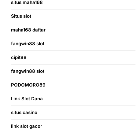
situs maha168
Situs slot
maha168 daftar
fangwin88 slot
cipit88
fangwin88 slot
PODOMORO89
Link Slot Dana
situs casino
link slot gacor