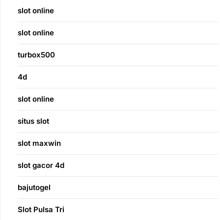
slot online
slot online
turbox500
4d
slot online
situs slot
slot maxwin
slot gacor 4d
bajutogel
Slot Pulsa Tri