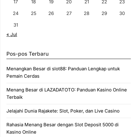
17
18
19
20
21
22
23
24
25
26
27
28
29
30
31
« Jul
Pos-pos Terbaru
Menangkan Besar di slot88: Panduan Lengkap untuk
Pemain Cerdas
Menang Besar di LAZADATOTO: Panduan Kasino Online
Terbaik
Jelajahi Dunia Rajakete: Slot, Poker, dan Live Casino
Rahasia Menang Besar dengan Slot Deposit 5000 di
Kasino Online