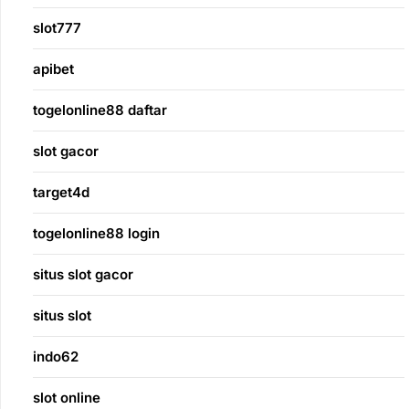
slot777
apibet
togelonline88 daftar
slot gacor
target4d
togelonline88 login
situs slot gacor
situs slot
indo62
slot online