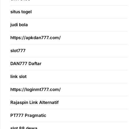
situs togel
judi bola
https://apkdan777.com/
slot777
DAN777 Daftar
link slot
https://loginmt777.com/
Rajaspin Link Alternatif
PT777 Pragmatic
slot 88 dewa