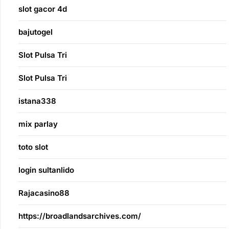
slot gacor 4d
bajutogel
Slot Pulsa Tri
Slot Pulsa Tri
istana338
mix parlay
toto slot
login sultanlido
Rajacasino88
https://broadlandsarchives.com/