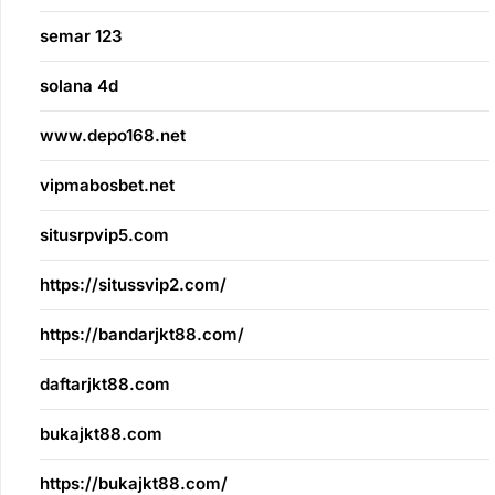
semar 123
solana 4d
www.depo168.net
vipmabosbet.net
situsrpvip5.com
https://situssvip2.com/
https://bandarjkt88.com/
daftarjkt88.com
bukajkt88.com
https://bukajkt88.com/