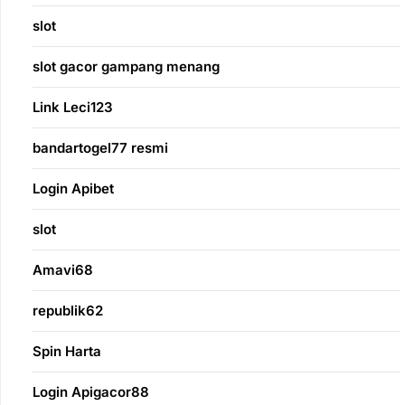
slot
slot gacor gampang menang
Link Leci123
bandartogel77 resmi
Login Apibet
slot
Amavi68
republik62
Spin Harta
Login Apigacor88