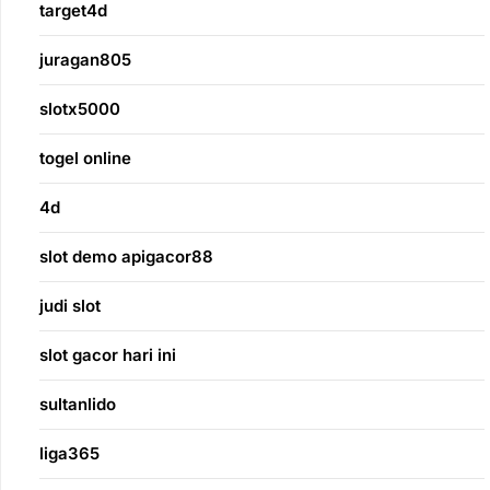
target4d
juragan805
slotx5000
togel online
4d
slot demo apigacor88
judi slot
slot gacor hari ini
sultanlido
liga365