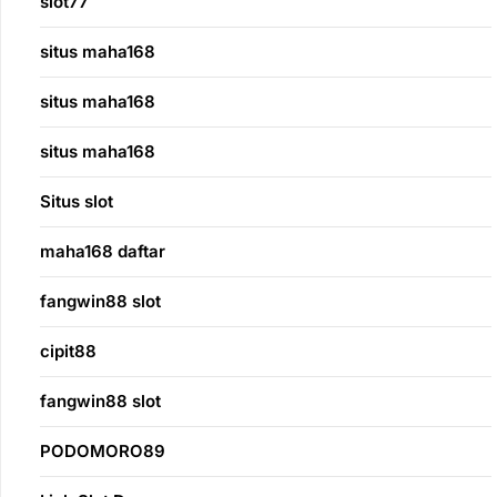
slot77
situs maha168
situs maha168
situs maha168
Situs slot
maha168 daftar
fangwin88 slot
cipit88
fangwin88 slot
PODOMORO89