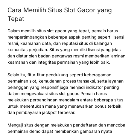
Cara Memilih Situs Slot Gacor yang
Tepat
Dalam memilih situs slot gacor yang tepat, pemain harus
mempertimbangkan beberapa aspek penting seperti lisensi
resmi, keamanan data, dan reputasi situs di kalangan
komunitas perjudian. Situs yang memiliki lisensi yang jelas
dan diatur oleh badan pengawas resmi memberikan jaminan
keamanan dan integritas permainan yang lebih baik.
Selain itu, fitur-fitur pendukung seperti keberagaman
permainan slot, kemudahan proses transaksi, serta layanan
pelanggan yang responsif juga menjadi indikator penting
dalam mengevaluasi situs slot gacor. Pemain harus
melakukan perbandingan mendalam antara beberapa situs
untuk menentukan mana yang menawarkan bonus terbaik
dan pembayaran jackpot terbesar.
Menguji situs dengan melakukan pendaftaran dan mencoba
permainan demo dapat memberikan gambaran nyata