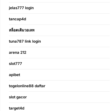
jelas777 login
tancap4d
สล็อตเติมวอเลท
tuna787 link login
arena 212
slot777
apibet
togelonline88 daftar
slot gacor
target4d