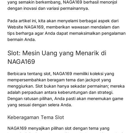
yang semakin berkembang, NAGA169 berhasil menonjol
dengan inovasi dan variasi permainannya.
Pada artikel ini, kita akan menyelami berbagai aspek dari
Website NAGA169, memberikan wawasan mendalam dan
tips berharga agar Anda dapat memaksimalkan pengalaman
bermain Anda.
Slot: Mesin Uang yang Menarik di
NAGA169
Berbicara tentang slot, NAGA169 memiliki koleksi yang
mempersembahkan beragam tema dan jackpot yang
menggiurkan. Slot bukan hanya sekadar permainan; mereka
adalah perpaduan antara keberuntungan dan strategi.
Dengan ratusan pilihan, Anda pasti akan menemukan game
yang sesuai dengan selera Anda.
Keberagaman Tema Slot
NAGA169 menyajikan pilihan slot dengan tema yang