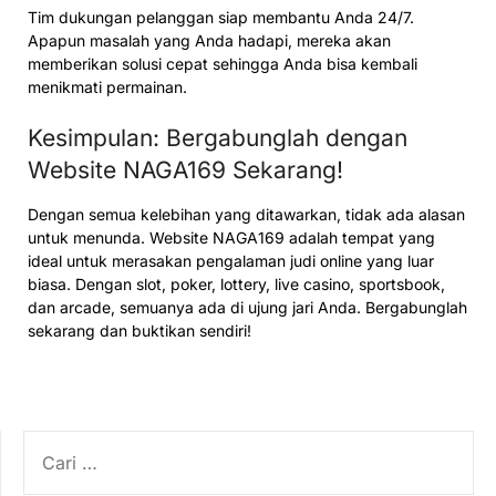
Tim dukungan pelanggan siap membantu Anda 24/7.
Apapun masalah yang Anda hadapi, mereka akan
memberikan solusi cepat sehingga Anda bisa kembali
menikmati permainan.
Kesimpulan: Bergabunglah dengan
Website NAGA169 Sekarang!
Dengan semua kelebihan yang ditawarkan, tidak ada alasan
untuk menunda. Website NAGA169 adalah tempat yang
ideal untuk merasakan pengalaman judi online yang luar
biasa. Dengan slot, poker, lottery, live casino, sportsbook,
dan arcade, semuanya ada di ujung jari Anda. Bergabunglah
sekarang dan buktikan sendiri!
CARI
UNTUK: