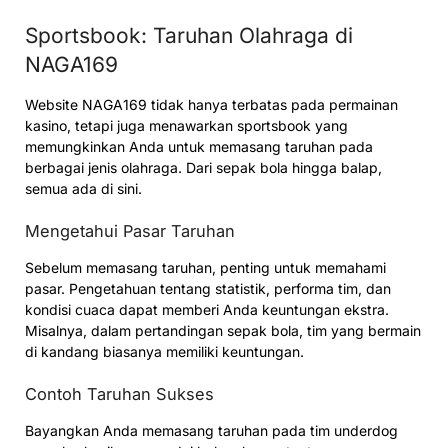
Sportsbook: Taruhan Olahraga di
NAGA169
Website NAGA169 tidak hanya terbatas pada permainan
kasino, tetapi juga menawarkan sportsbook yang
memungkinkan Anda untuk memasang taruhan pada
berbagai jenis olahraga. Dari sepak bola hingga balap,
semua ada di sini.
Mengetahui Pasar Taruhan
Sebelum memasang taruhan, penting untuk memahami
pasar. Pengetahuan tentang statistik, performa tim, dan
kondisi cuaca dapat memberi Anda keuntungan ekstra.
Misalnya, dalam pertandingan sepak bola, tim yang bermain
di kandang biasanya memiliki keuntungan.
Contoh Taruhan Sukses
Bayangkan Anda memasang taruhan pada tim underdog