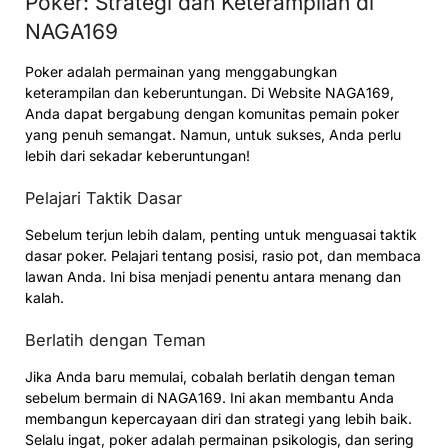
Poker: Strategi dan Keterampilan di
NAGA169
Poker adalah permainan yang menggabungkan
keterampilan dan keberuntungan. Di Website NAGA169,
Anda dapat bergabung dengan komunitas pemain poker
yang penuh semangat. Namun, untuk sukses, Anda perlu
lebih dari sekadar keberuntungan!
Pelajari Taktik Dasar
Sebelum terjun lebih dalam, penting untuk menguasai taktik
dasar poker. Pelajari tentang posisi, rasio pot, dan membaca
lawan Anda. Ini bisa menjadi penentu antara menang dan
kalah.
Berlatih dengan Teman
Jika Anda baru memulai, cobalah berlatih dengan teman
sebelum bermain di NAGA169. Ini akan membantu Anda
membangun kepercayaan diri dan strategi yang lebih baik.
Selalu ingat, poker adalah permainan psikologis, dan sering