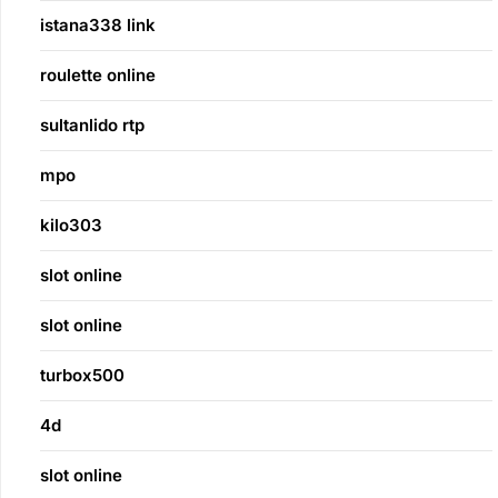
istana338 link
roulette online
sultanlido rtp
mpo
kilo303
slot online
slot online
turbox500
4d
slot online