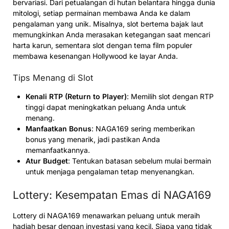
bervariasi. Dari petualangan di hutan belantara hingga dunia
mitologi, setiap permainan membawa Anda ke dalam
pengalaman yang unik. Misalnya, slot bertema bajak laut
memungkinkan Anda merasakan ketegangan saat mencari
harta karun, sementara slot dengan tema film populer
membawa kesenangan Hollywood ke layar Anda.
Tips Menang di Slot
Kenali RTP (Return to Player)
: Memilih slot dengan RTP
tinggi dapat meningkatkan peluang Anda untuk
menang.
Manfaatkan Bonus
: NAGA169 sering memberikan
bonus yang menarik, jadi pastikan Anda
memanfaatkannya.
Atur Budget
: Tentukan batasan sebelum mulai bermain
untuk menjaga pengalaman tetap menyenangkan.
Lottery: Kesempatan Emas di NAGA169
Lottery di NAGA169 menawarkan peluang untuk meraih
hadiah besar dengan investasi yang kecil. Siapa yang tidak