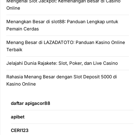
Mengenal Slot Jackpot: Kemenangan Besar di Casino
Online
Menangkan Besar di slot88: Panduan Lengkap untuk
Pemain Cerdas
Menang Besar di LAZADATOTO: Panduan Kasino Online
Terbaik
Jelajahi Dunia Rajakete: Slot, Poker, dan Live Casino
Rahasia Menang Besar dengan Slot Deposit 5000 di
Kasino Online
daftar apigacor88
apibet
CERI123