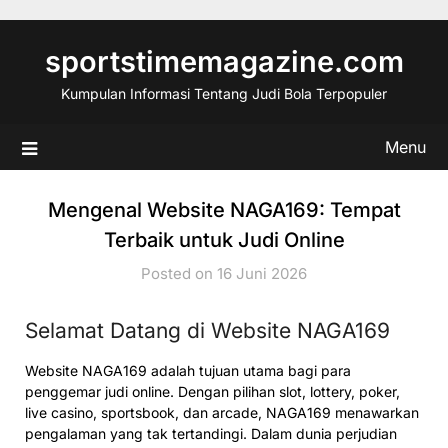
Skip
to
sportstimemagazine.com
content
Kumpulan Informasi Tentang Judi Bola Terpopuler
Menu
Mengenal Website NAGA169: Tempat
Terbaik untuk Judi Online
Posted on 16 Juni 2026
Selamat Datang di Website NAGA169
Website NAGA169 adalah tujuan utama bagi para
penggemar judi online. Dengan pilihan slot, lottery, poker,
live casino, sportsbook, dan arcade, NAGA169 menawarkan
pengalaman yang tak tertandingi. Dalam dunia perjudian