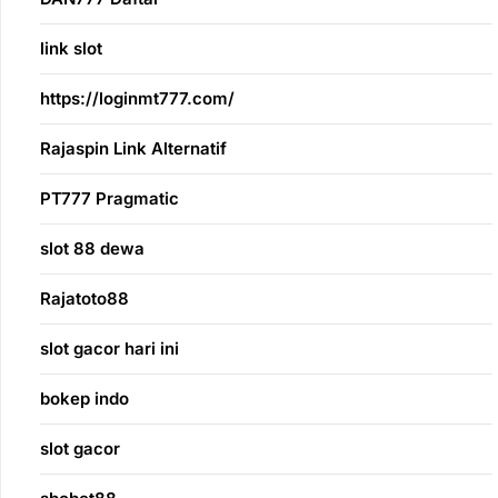
link slot
https://loginmt777.com/
Rajaspin Link Alternatif
PT777 Pragmatic
slot 88 dewa
Rajatoto88
slot gacor hari ini
bokep indo
slot gacor