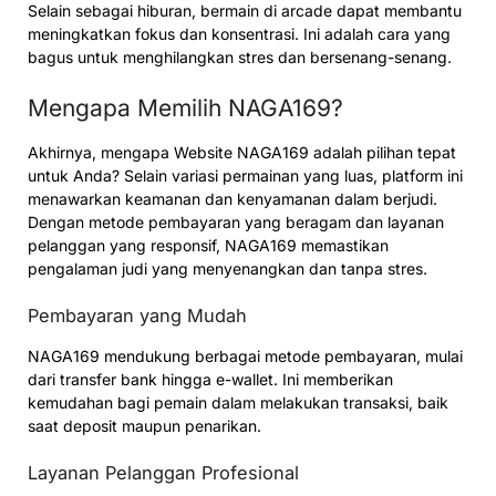
Selain sebagai hiburan, bermain di arcade dapat membantu
meningkatkan fokus dan konsentrasi. Ini adalah cara yang
bagus untuk menghilangkan stres dan bersenang-senang.
Mengapa Memilih NAGA169?
Akhirnya, mengapa Website NAGA169 adalah pilihan tepat
untuk Anda? Selain variasi permainan yang luas, platform ini
menawarkan keamanan dan kenyamanan dalam berjudi.
Dengan metode pembayaran yang beragam dan layanan
pelanggan yang responsif, NAGA169 memastikan
pengalaman judi yang menyenangkan dan tanpa stres.
Pembayaran yang Mudah
NAGA169 mendukung berbagai metode pembayaran, mulai
dari transfer bank hingga e-wallet. Ini memberikan
kemudahan bagi pemain dalam melakukan transaksi, baik
saat deposit maupun penarikan.
Layanan Pelanggan Profesional