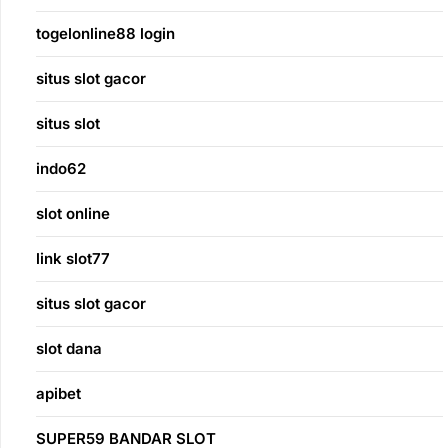
togelonline88 login
situs slot gacor
situs slot
indo62
slot online
link slot77
situs slot gacor
slot dana
apibet
SUPER59 BANDAR SLOT