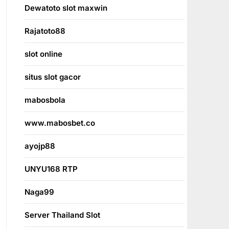
Dewatoto slot maxwin
Rajatoto88
slot online
situs slot gacor
mabosbola
www.mabosbet.co
ayojp88
UNYU168 RTP
Naga99
Server Thailand Slot