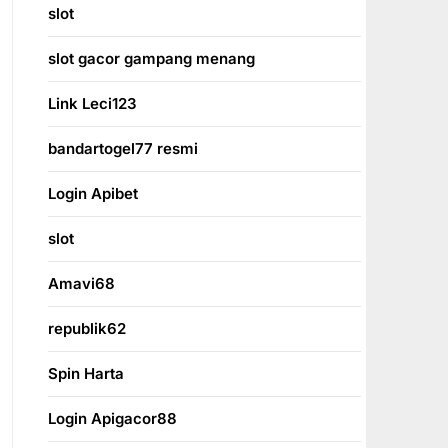
slot
slot gacor gampang menang
Link Leci123
bandartogel77 resmi
Login Apibet
slot
Amavi68
republik62
Spin Harta
Login Apigacor88