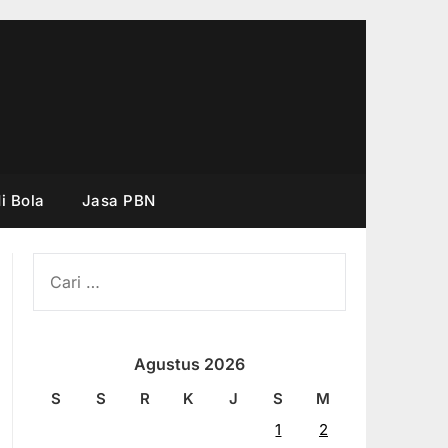
i Bola
Jasa PBN
CARI
UNTUK:
Agustus 2026
S
S
R
K
J
S
M
1
2