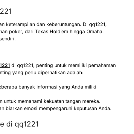
1221
 keterampilan dan keberuntungan. Di qq1221,
nan poker, dari Texas Hold’em hingga Omaha.
sendiri.
1221
di qq1221, penting untuk memiliki pemahaman
nting yang perlu diperhatikan adalah:
berapa banyak informasi yang Anda miliki
an untuk memahami kekuatan tangan mereka.
an biarkan emosi mempengaruhi keputusan Anda.
e di qq1221