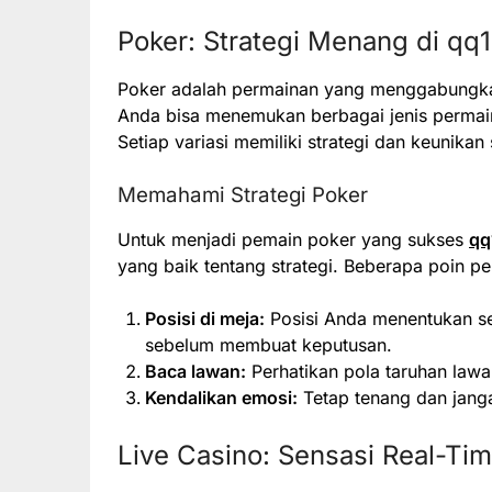
Poker: Strategi Menang di qq
Poker adalah permainan yang menggabungkan
Anda bisa menemukan berbagai jenis permai
Setiap variasi memiliki strategi dan keunikan 
Memahami Strategi Poker
Untuk menjadi pemain poker yang sukses
qq
yang baik tentang strategi. Beberapa poin pe
Posisi di meja:
Posisi Anda menentukan se
sebelum membuat keputusan.
Baca lawan:
Perhatikan pola taruhan law
Kendalikan emosi:
Tetap tenang dan jang
Live Casino: Sensasi Real-Tim