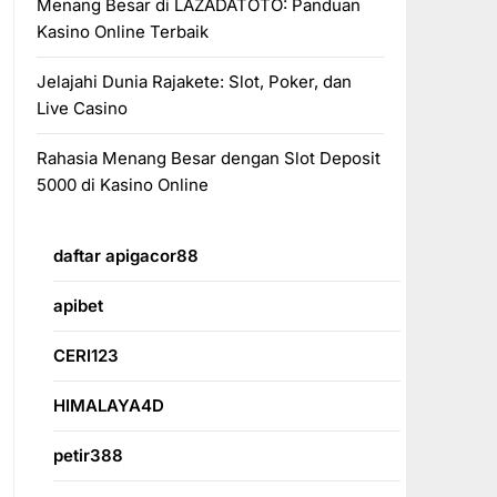
Menang Besar di LAZADATOTO: Panduan
Kasino Online Terbaik
Jelajahi Dunia Rajakete: Slot, Poker, dan
Live Casino
Rahasia Menang Besar dengan Slot Deposit
5000 di Kasino Online
daftar apigacor88
apibet
CERI123
HIMALAYA4D
petir388