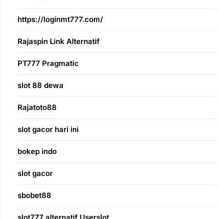
https://loginmt777.com/
Rajaspin Link Alternatif
PT777 Pragmatic
slot 88 dewa
Rajatoto88
slot gacor hari ini
bokep indo
slot gacor
sbobet88
slot777 alternatif Userslot