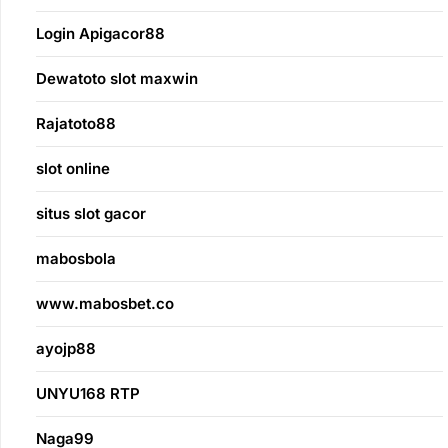
Login Apigacor88
Dewatoto slot maxwin
Rajatoto88
slot online
situs slot gacor
mabosbola
www.mabosbet.co
ayojp88
UNYU168 RTP
Naga99