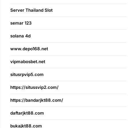
Server Thailand Slot
semar 123
solana 4d
www.depo168.net
vipmabosbet.net
situsrpvip5.com
https://situssvip2.com/
https://bandarjkt88.com/
daftarjkt88.com
bukajkt88.com