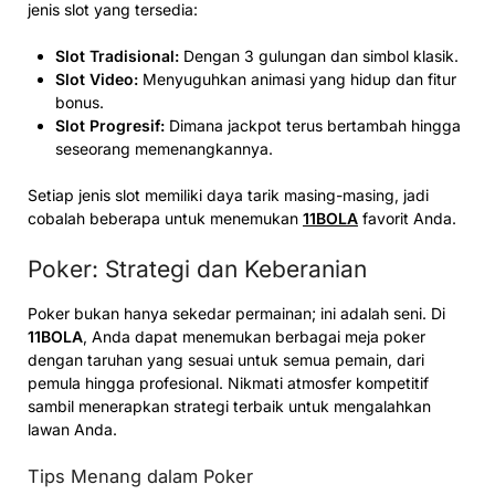
jenis slot yang tersedia:
Slot Tradisional:
Dengan 3 gulungan dan simbol klasik.
Slot Video:
Menyuguhkan animasi yang hidup dan fitur
bonus.
Slot Progresif:
Dimana jackpot terus bertambah hingga
seseorang memenangkannya.
Setiap jenis slot memiliki daya tarik masing-masing, jadi
cobalah beberapa untuk menemukan
11BOLA
favorit Anda.
Poker: Strategi dan Keberanian
Poker bukan hanya sekedar permainan; ini adalah seni. Di
11BOLA
, Anda dapat menemukan berbagai meja poker
dengan taruhan yang sesuai untuk semua pemain, dari
pemula hingga profesional. Nikmati atmosfer kompetitif
sambil menerapkan strategi terbaik untuk mengalahkan
lawan Anda.
Tips Menang dalam Poker