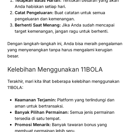
Tetapkan Batas Harian:
Tentukan besaran yang akan
Anda habiskan setiap hari.
Catat Pengeluaran:
Buat catatan untuk semua
pengeluaran dan kemenangan.
Berhenti Saat Menang:
Jika Anda sudah mencapai
target kemenangan, jangan ragu untuk berhenti.
Dengan langkah-langkah ini, Anda bisa meraih pengalaman
yang menyenangkan tanpa harus mengalami kerugian
besar.
Kelebihan Menggunakan 11BOLA
Terakhir, mari kita lihat beberapa kelebihan menggunakan
11BOLA:
Keamanan Terjamin:
Platform yang terlindungi dan
aman untuk bertransaksi.
Banyak Pilihan Permainan:
Semua jenis permainan
tersedia di satu tempat.
Promosi Menarik:
Banyak tawaran bonus yang
membuat permainan lebih seru.