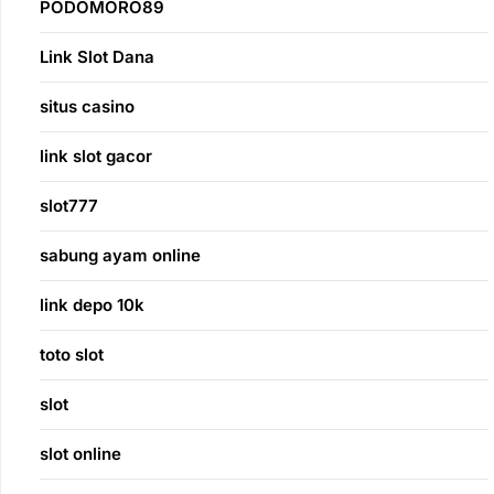
PODOMORO89
Link Slot Dana
situs casino
link slot gacor
slot777
sabung ayam online
link depo 10k
toto slot
slot
slot online