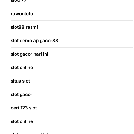
slot777
rawontoto
slot88 resmi
slot demo apigacor88
slot gacor hari ini
slot online
situs slot
slot gacor
ceri 123 slot
slot online