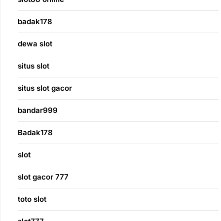
badak178
dewa slot
situs slot
situs slot gacor
bandar999
Badak178
slot
slot gacor 777
toto slot