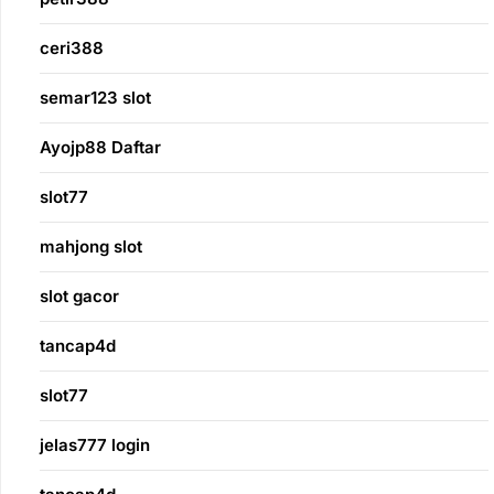
ceri388
semar123 slot
Ayojp88 Daftar
slot77
mahjong slot
slot gacor
tancap4d
slot77
jelas777 login