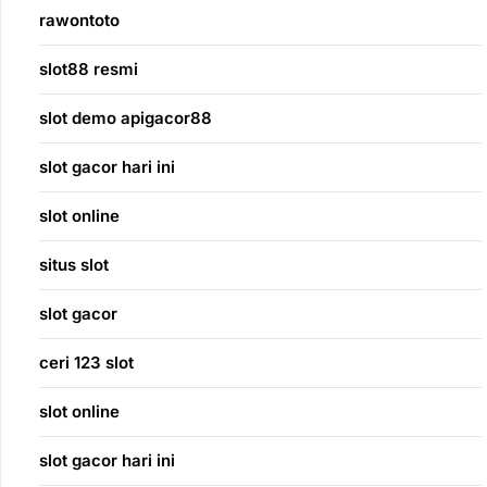
rawontoto
slot88 resmi
slot demo apigacor88
slot gacor hari ini
slot online
situs slot
slot gacor
ceri 123 slot
slot online
slot gacor hari ini