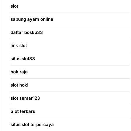
slot
sabung ayam online
daftar bosku33
link slot
situs slot88
hokiraja
slot hoki
slot semar123
Slot terbaru
situs slot terpercaya