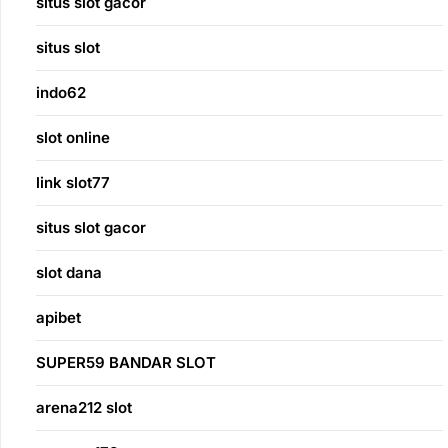
situs slot gacor
situs slot
indo62
slot online
link slot77
situs slot gacor
slot dana
apibet
SUPER59 BANDAR SLOT
arena212 slot