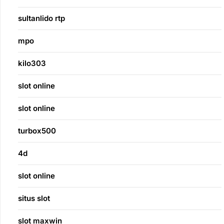
sultanlido rtp
mpo
kilo303
slot online
slot online
turbox500
4d
slot online
situs slot
slot maxwin