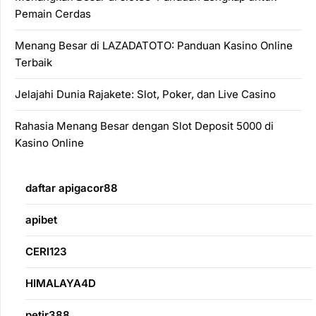
Pemain Cerdas
Menang Besar di LAZADATOTO: Panduan Kasino Online
Terbaik
Jelajahi Dunia Rajakete: Slot, Poker, dan Live Casino
Rahasia Menang Besar dengan Slot Deposit 5000 di
Kasino Online
daftar apigacor88
apibet
CERI123
HIMALAYA4D
petir388