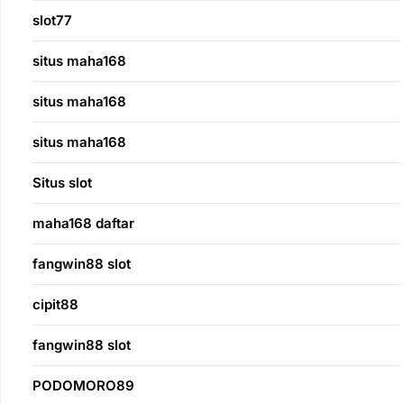
slot77
situs maha168
situs maha168
situs maha168
Situs slot
maha168 daftar
fangwin88 slot
cipit88
fangwin88 slot
PODOMORO89