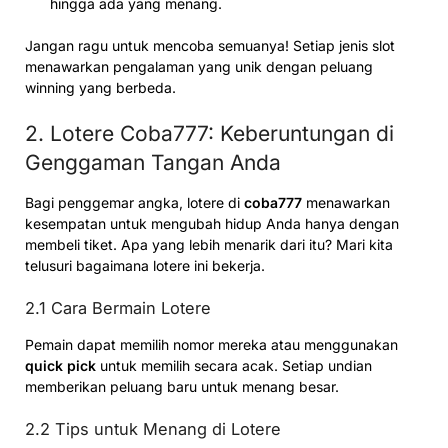
hingga ada yang menang.
Jangan ragu untuk mencoba semuanya! Setiap jenis slot
menawarkan pengalaman yang unik dengan peluang
winning yang berbeda.
2. Lotere Coba777: Keberuntungan di
Genggaman Tangan Anda
Bagi penggemar angka, lotere di
coba777
menawarkan
kesempatan untuk mengubah hidup Anda hanya dengan
membeli tiket. Apa yang lebih menarik dari itu? Mari kita
telusuri bagaimana lotere ini bekerja.
2.1 Cara Bermain Lotere
Pemain dapat memilih nomor mereka atau menggunakan
quick pick
untuk memilih secara acak. Setiap undian
memberikan peluang baru untuk menang besar.
2.2 Tips untuk Menang di Lotere