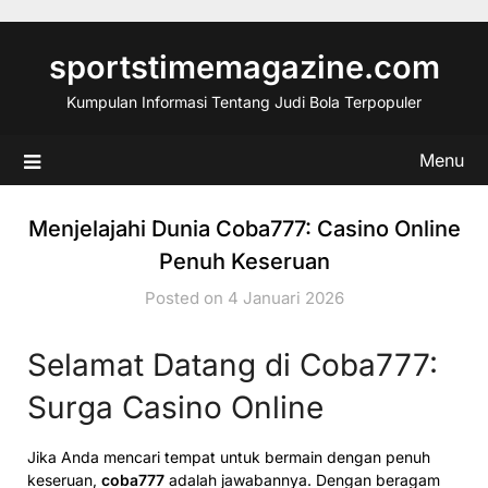
Skip
to
sportstimemagazine.com
content
Kumpulan Informasi Tentang Judi Bola Terpopuler
Menu
Menjelajahi Dunia Coba777: Casino Online
Penuh Keseruan
Posted on 4 Januari 2026
Selamat Datang di Coba777:
Surga Casino Online
Jika Anda mencari tempat untuk bermain dengan penuh
keseruan,
coba777
adalah jawabannya. Dengan beragam