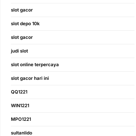
slot gacor
slot depo 10k
slot gacor
judi slot
slot online terpercaya
slot gacor hari ini
QQ1221
WIN1221
MPO1221
sultanlido