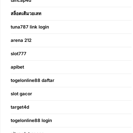
tancap4d
สล็อตเติมวอเลท
tuna787 link login
arena 212
slot777
apibet
togelonline88 daftar
slot gacor
target4d
togelonline88 login