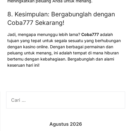
meningkatkan peluang Anda untuk menang.
8. Kesimpulan: Bergabunglah dengan
Coba777 Sekarang!
Jadi, mengapa menunggu lebih lama?
Coba777
adalah
tujuan yang tepat untuk segala sesuatu yang berhubungan
dengan kasino online. Dengan berbagai permainan dan
peluang untuk menang, ini adalah tempat di mana hiburan
bertemu dengan kebahagiaan. Bergabunglah dan alami
keseruan hari ini!
CARI
UNTUK:
Agustus 2026