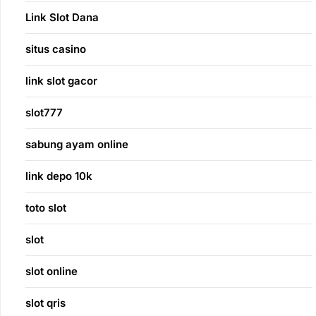
Link Slot Dana
situs casino
link slot gacor
slot777
sabung ayam online
link depo 10k
toto slot
slot
slot online
slot qris