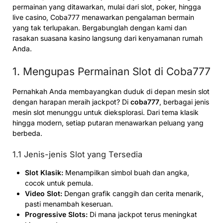
permainan yang ditawarkan, mulai dari slot, poker, hingga
live casino, Coba777 menawarkan pengalaman bermain
yang tak terlupakan. Bergabunglah dengan kami dan
rasakan suasana kasino langsung dari kenyamanan rumah
Anda.
1. Mengupas Permainan Slot di Coba777
Pernahkah Anda membayangkan duduk di depan mesin slot
dengan harapan meraih jackpot? Di
coba777
, berbagai jenis
mesin slot menunggu untuk dieksplorasi. Dari tema klasik
hingga modern, setiap putaran menawarkan peluang yang
berbeda.
1.1 Jenis-jenis Slot yang Tersedia
Slot Klasik:
Menampilkan simbol buah dan angka,
cocok untuk pemula.
Video Slot:
Dengan grafik canggih dan cerita menarik,
pasti menambah keseruan.
Progressive Slots:
Di mana jackpot terus meningkat