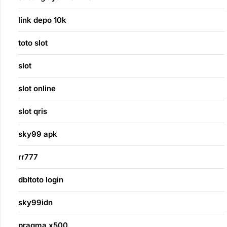
link depo 10k
toto slot
slot
slot online
slot qris
sky99 apk
rr777
dbltoto login
sky99idn
pragma x500