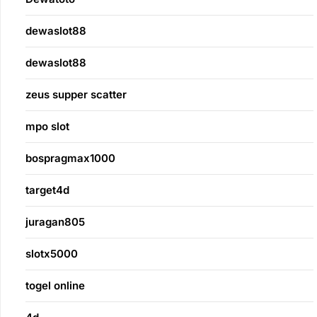
dewaslot88
dewaslot88
zeus supper scatter
mpo slot
bospragmax1000
target4d
juragan805
slotx5000
togel online