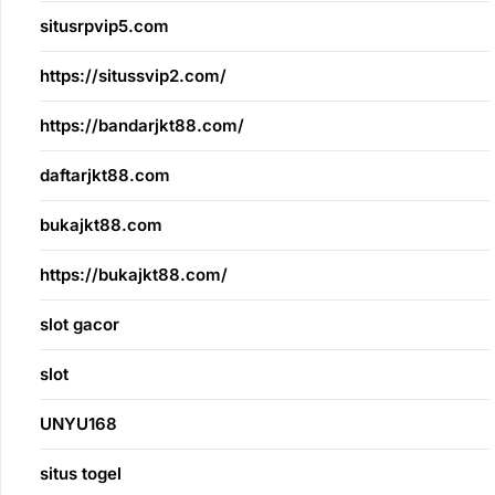
situsrpvip5.com
https://situssvip2.com/
https://bandarjkt88.com/
daftarjkt88.com
bukajkt88.com
https://bukajkt88.com/
slot gacor
slot
UNYU168
situs togel