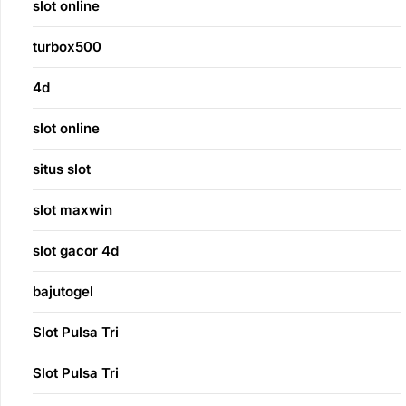
slot online
turbox500
4d
slot online
situs slot
slot maxwin
slot gacor 4d
bajutogel
Slot Pulsa Tri
Slot Pulsa Tri