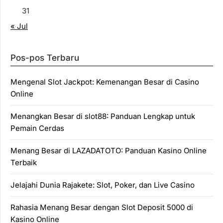
31
« Jul
Pos-pos Terbaru
Mengenal Slot Jackpot: Kemenangan Besar di Casino
Online
Menangkan Besar di slot88: Panduan Lengkap untuk
Pemain Cerdas
Menang Besar di LAZADATOTO: Panduan Kasino Online
Terbaik
Jelajahi Dunia Rajakete: Slot, Poker, dan Live Casino
Rahasia Menang Besar dengan Slot Deposit 5000 di
Kasino Online