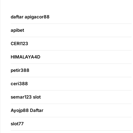
daftar apigacor88
apibet
CERI123
HIMALAYA4D
petir388
ceri388
semar123 slot
Ayojp88 Daftar
slot77