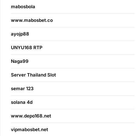
mabosbola
www.mabosbet.co
ayojp88
UNYU168 RTP
Naga99
Server Thailand Slot
semar 123
solana 4d
www.depo168.net
vipmabosbet.net