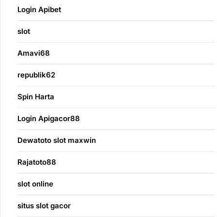
Login Apibet
slot
Amavi68
republik62
Spin Harta
Login Apigacor88
Dewatoto slot maxwin
Rajatoto88
slot online
situs slot gacor