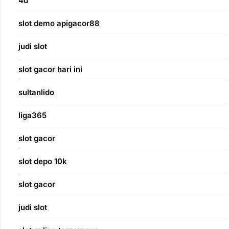
4d
slot demo apigacor88
judi slot
slot gacor hari ini
sultanlido
liga365
slot gacor
slot depo 10k
slot gacor
judi slot