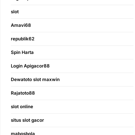
slot
Amavi68
republik62
Spin Harta
Login Apigacor88
Dewatoto slot maxwin
Rajatoto88
slot online
situs slot gacor
mabosbola