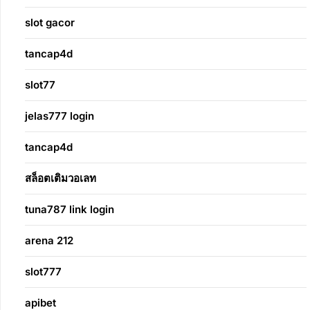
slot gacor
tancap4d
slot77
jelas777 login
tancap4d
สล็อตเติมวอเลท
tuna787 link login
arena 212
slot777
apibet