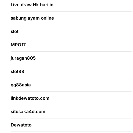
Live draw Hk hari ini
sabung ayam online
slot
MPO17
juragan805
slot88
qq88asia
linkdewatoto.com
situsaka4d.com
Dewatoto