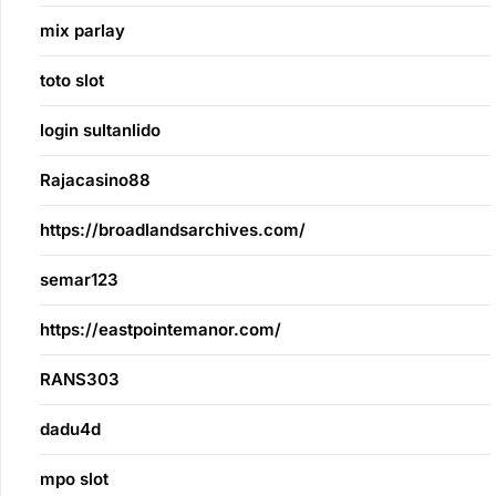
mix parlay
toto slot
login sultanlido
Rajacasino88
https://broadlandsarchives.com/
semar123
https://eastpointemanor.com/
RANS303
dadu4d
mpo slot