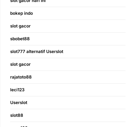
slot gacor hari ini
bokep indo
slot gacor
sbobet88
slot777 alternatif Userslot
slot gacor
rajatoto88
leci123
Userslot
slot88