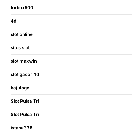
turbox500
4d
slot online
situs slot
slot maxwin
slot gacor 4d
bajutogel
Slot Pulsa Tri
Slot Pulsa Tri
istana338