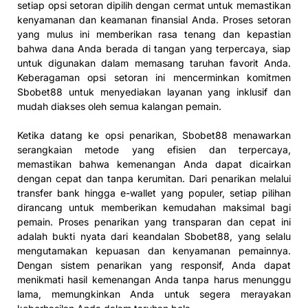
setiap opsi setoran dipilih dengan cermat untuk memastikan
kenyamanan dan keamanan finansial Anda. Proses setoran
yang mulus ini memberikan rasa tenang dan kepastian
bahwa dana Anda berada di tangan yang terpercaya, siap
untuk digunakan dalam memasang taruhan favorit Anda.
Keberagaman opsi setoran ini mencerminkan komitmen
Sbobet88 untuk menyediakan layanan yang inklusif dan
mudah diakses oleh semua kalangan pemain.
Ketika datang ke opsi penarikan, Sbobet88 menawarkan
serangkaian metode yang efisien dan terpercaya,
memastikan bahwa kemenangan Anda dapat dicairkan
dengan cepat dan tanpa kerumitan. Dari penarikan melalui
transfer bank hingga e-wallet yang populer, setiap pilihan
dirancang untuk memberikan kemudahan maksimal bagi
pemain. Proses penarikan yang transparan dan cepat ini
adalah bukti nyata dari keandalan Sbobet88, yang selalu
mengutamakan kepuasan dan kenyamanan pemainnya.
Dengan sistem penarikan yang responsif, Anda dapat
menikmati hasil kemenangan Anda tanpa harus menunggu
lama, memungkinkan Anda untuk segera merayakan