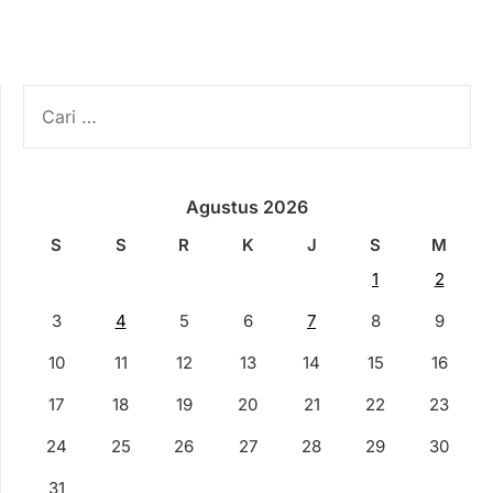
CARI
UNTUK:
Agustus 2026
S
S
R
K
J
S
M
1
2
3
4
5
6
7
8
9
10
11
12
13
14
15
16
17
18
19
20
21
22
23
24
25
26
27
28
29
30
31