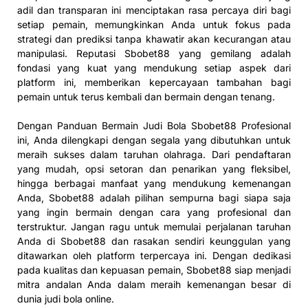
adil dan transparan ini menciptakan rasa percaya diri bagi
setiap pemain, memungkinkan Anda untuk fokus pada
strategi dan prediksi tanpa khawatir akan kecurangan atau
manipulasi. Reputasi Sbobet88 yang gemilang adalah
fondasi yang kuat yang mendukung setiap aspek dari
platform ini, memberikan kepercayaan tambahan bagi
pemain untuk terus kembali dan bermain dengan tenang.
Dengan Panduan Bermain Judi Bola Sbobet88 Profesional
ini, Anda dilengkapi dengan segala yang dibutuhkan untuk
meraih sukses dalam taruhan olahraga. Dari pendaftaran
yang mudah, opsi setoran dan penarikan yang fleksibel,
hingga berbagai manfaat yang mendukung kemenangan
Anda, Sbobet88 adalah pilihan sempurna bagi siapa saja
yang ingin bermain dengan cara yang profesional dan
terstruktur. Jangan ragu untuk memulai perjalanan taruhan
Anda di Sbobet88 dan rasakan sendiri keunggulan yang
ditawarkan oleh platform terpercaya ini. Dengan dedikasi
pada kualitas dan kepuasan pemain, Sbobet88 siap menjadi
mitra andalan Anda dalam meraih kemenangan besar di
dunia judi bola online.