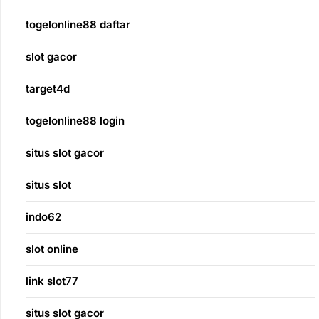
togelonline88 daftar
slot gacor
target4d
togelonline88 login
situs slot gacor
situs slot
indo62
slot online
link slot77
situs slot gacor