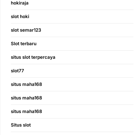
hokiraja
slot hoki
slot semar123
Slot terbaru
situs slot terpercaya
slot77
situs maha168
situs maha168
situs maha168
Situs slot