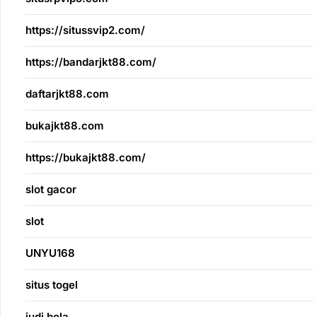
https://situssvip2.com/
https://bandarjkt88.com/
daftarjkt88.com
bukajkt88.com
https://bukajkt88.com/
slot gacor
slot
UNYU168
situs togel
judi bola