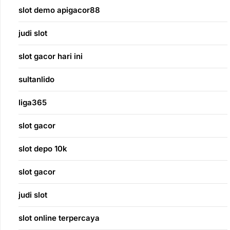
slot demo apigacor88
judi slot
slot gacor hari ini
sultanlido
liga365
slot gacor
slot depo 10k
slot gacor
judi slot
slot online terpercaya