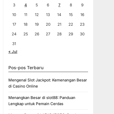
3
4
5
6
7
8
9
10
11
12
13
14
15
16
17
18
19
20
21
22
23
24
25
26
27
28
29
30
31
« Jul
Pos-pos Terbaru
Mengenal Slot Jackpot: Kemenangan Besar
di Casino Online
Menangkan Besar di slot88: Panduan
Lengkap untuk Pemain Cerdas