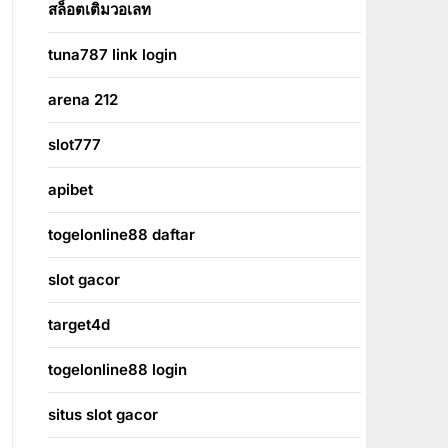
สล็อตเติมวอเลท
tuna787 link login
arena 212
slot777
apibet
togelonline88 daftar
slot gacor
target4d
togelonline88 login
situs slot gacor