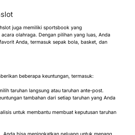
slot
chslot juga memiliki sportsbook yang
acara olahraga. Dengan pilihan yang luas, Anda
favorit Anda, termasuk sepak bola, basket, dan
mberikan beberapa keuntungan, termasuk:
ilih taruhan langsung atau taruhan ante-post.
euntungan tambahan dari setiap taruhan yang Anda
 analisis untuk membantu membuat keputusan taruhan
, Anda bisa meningkatkan peluang untuk menang