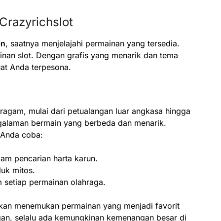
 Crazyrichslot
in
, saatnya menjelajahi permainan yang tersedia.
inan slot. Dengan grafis yang menarik dan tema
t Anda terpesona.
ragam, mulai dari petualangan luar angkasa hingga
ngalaman bermain yang berbeda dan menarik.
 Anda coba:
alam pencarian harta karun.
luk mitos.
 setiap permainan olahraga.
akan menemukan permainan yang menjadi favorit
ngan, selalu ada kemungkinan kemenangan besar di