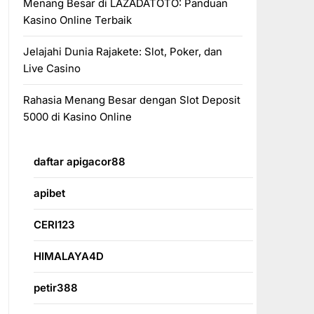
Menang Besar di LAZADATOTO: Panduan
Kasino Online Terbaik
Jelajahi Dunia Rajakete: Slot, Poker, dan
Live Casino
Rahasia Menang Besar dengan Slot Deposit
5000 di Kasino Online
daftar apigacor88
apibet
CERI123
HIMALAYA4D
petir388