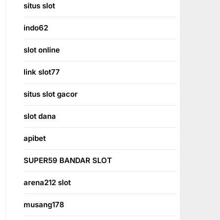
situs slot
indo62
slot online
link slot77
situs slot gacor
slot dana
apibet
SUPER59 BANDAR SLOT
arena212 slot
musang178