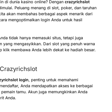
n di dunia kasino online? Dengan
crazyrichslot
mulai. Peluang menang di slot, poker, dan taruhan
 kita akan membahas berbagai aspek menarik dari
cara mengoptimalkan login Anda untuk hasil
Anda tidak hanya memasuki situs, tetapi juga
n yang mengasyikkan. Dari slot yang penuh warna
p klik membawa Anda lebih dekat ke hadiah besar.
Crazyrichslot
zyrichslot login
, penting untuk memahami
mendaftar, Anda mendapatkan akses ke berbagai
uk pemain tamu. Akun juga memungkinkan Anda
rit Anda.