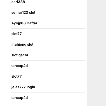
ceri388
semar123 slot
Ayojp88 Daftar
slot77
mahjong slot
slot gacor
tancap4d
slot77
jelas777 login
tancap4d