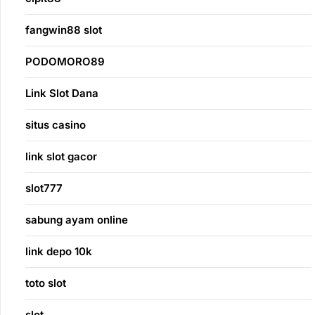
fangwin88 slot
PODOMORO89
Link Slot Dana
situs casino
link slot gacor
slot777
sabung ayam online
link depo 10k
toto slot
slot