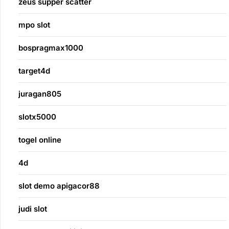
zeus supper scatter
mpo slot
bospragmax1000
target4d
juragan805
slotx5000
togel online
4d
slot demo apigacor88
judi slot