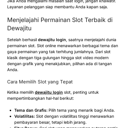
Jika Anda mengalami masalah saat login, jangan khawatir.
Layanan pelanggan siap membantu Anda kapan saja.
Menjelajahi Permainan Slot Terbaik di
Dewajitu
Setelah berhasil
dewajitu login
, saatnya menjelajahi dunia
permainan slot. Slot online menawarkan berbagai tema dan
gaya permainan yang tak terhitung jumlahnya. Dari slot
klasik dengan tiga gulungan hingga slot video modern
dengan grafik yang menakjubkan, pilihan ada di tangan
Anda.
Cara Memilih Slot yang Tepat
Ketika memilih
dewajitu login
slot, penting untuk
mempertimbangkan hal-hal berikut:
Tema dan Grafis:
Pilih tema yang menarik bagi Anda.
Volatilitas:
Slot dengan volatilitas tinggi menawarkan
pembayaran besar, tetapi lebih jarang.