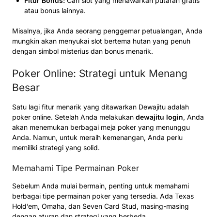
Fitur Bonus:
Cari slot yang menawarkan putaran gratis
atau bonus lainnya.
Misalnya, jika Anda seorang penggemar petualangan, Anda
mungkin akan menyukai slot bertema hutan yang penuh
dengan simbol misterius dan bonus menarik.
Poker Online: Strategi untuk Menang
Besar
Satu lagi fitur menarik yang ditawarkan Dewajitu adalah
poker online. Setelah Anda melakukan
dewajitu login
, Anda
akan menemukan berbagai meja poker yang menunggu
Anda. Namun, untuk meraih kemenangan, Anda perlu
memiliki strategi yang solid.
Memahami Tipe Permainan Poker
Sebelum Anda mulai bermain, penting untuk memahami
berbagai tipe permainan poker yang tersedia. Ada Texas
Hold’em, Omaha, dan Seven Card Stud, masing-masing
dengan aturan dan strategi yang berbeda.