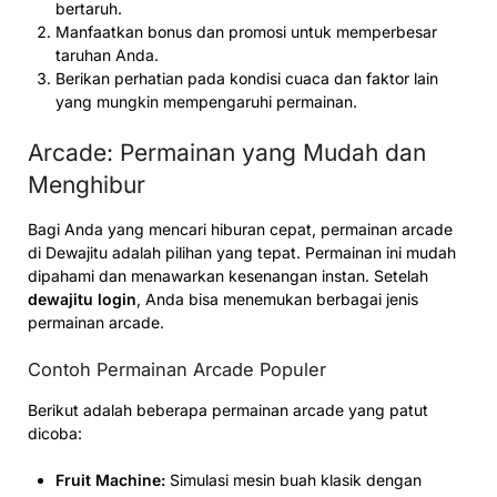
bertaruh.
Manfaatkan bonus dan promosi untuk memperbesar
taruhan Anda.
Berikan perhatian pada kondisi cuaca dan faktor lain
yang mungkin mempengaruhi permainan.
Arcade: Permainan yang Mudah dan
Menghibur
Bagi Anda yang mencari hiburan cepat, permainan arcade
di Dewajitu adalah pilihan yang tepat. Permainan ini mudah
dipahami dan menawarkan kesenangan instan. Setelah
dewajitu login
, Anda bisa menemukan berbagai jenis
permainan arcade.
Contoh Permainan Arcade Populer
Berikut adalah beberapa permainan arcade yang patut
dicoba:
Fruit Machine:
Simulasi mesin buah klasik dengan