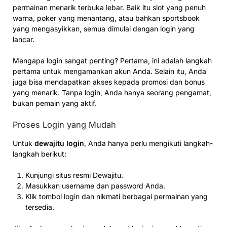
permainan menarik terbuka lebar. Baik itu slot yang penuh
warna, poker yang menantang, atau bahkan sportsbook
yang mengasyikkan, semua dimulai dengan login yang
lancar.
Mengapa login sangat penting? Pertama, ini adalah langkah
pertama untuk mengamankan akun Anda. Selain itu, Anda
juga bisa mendapatkan akses kepada promosi dan bonus
yang menarik. Tanpa login, Anda hanya seorang pengamat,
bukan pemain yang aktif.
Proses Login yang Mudah
Untuk
dewajitu login
, Anda hanya perlu mengikuti langkah-
langkah berikut:
Kunjungi situs resmi Dewajitu.
Masukkan username dan password Anda.
Klik tombol login dan nikmati berbagai permainan yang
tersedia.