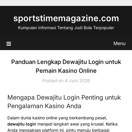
Skip
to
sportstimemagazine.com
content
Kumpulan Informasi Tentang Judi Bola Terpopuler
Menu
Panduan Lengkap Dewajitu Login untuk
Pemain Kasino Online
Posted on 4 Juni 2026
Mengapa Dewajitu Login Penting untuk
Pengalaman Kasino Anda
Dalam dunia kasino online yang berkembang pesat,
dewajitu login
menjadi langkah awal yang krusial. Ketika
Anda mengakses platform ini, pintu menuju berbagai