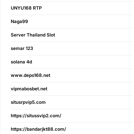
UNYU168 RTP
Naga99
Server Thailand Slot
semar 123
solana 4d
www.depo168.net
vipmabosbet.net
situsrpvip5.com
https://situssvip2.com/
https://bandarjkt88.com/