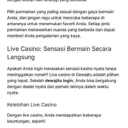
Pilih permainan yang paling sesuai dengan gaya bermain
Anda, dan jangan ragu untuk mencoba beberapa di
antaranya untuk menemukan favorit Anda. Setiap jenis
permainan menawarkan nuansa yang berbeda dan dapat
memberi Anda pengalaman yang kaya.
Live Casino: Sensasi Bermain Secara
Langsung
Apakah Anda ingin merasakan sensasi kasino nyata tanpa
meninggalkan rumah? Live casino di Dewajitu adalah pilihan
yang tepat. Setelah
dewajitu login
, Anda bisa bergabung
dengan dealer nyata dan pemain lainnya dalam waktu
nyata.
Kelebihan Live Casino
Dengan live casino, Anda mendapatkan beberapa
keuntungan, seperti: