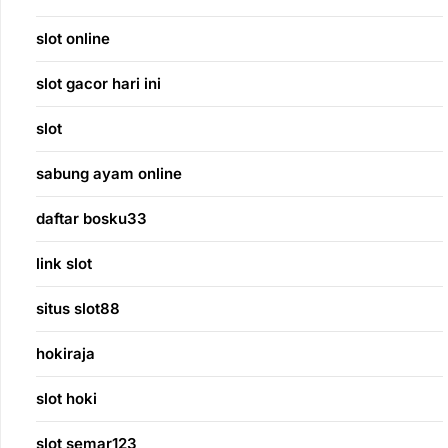
slot online
slot gacor hari ini
slot
sabung ayam online
daftar bosku33
link slot
situs slot88
hokiraja
slot hoki
slot semar123