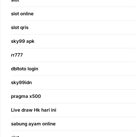
slot online
slot qris
sky99 apk
rr777
dbltoto login
sky99idn
pragma x500
Live draw Hk hari ini
sabung ayam online