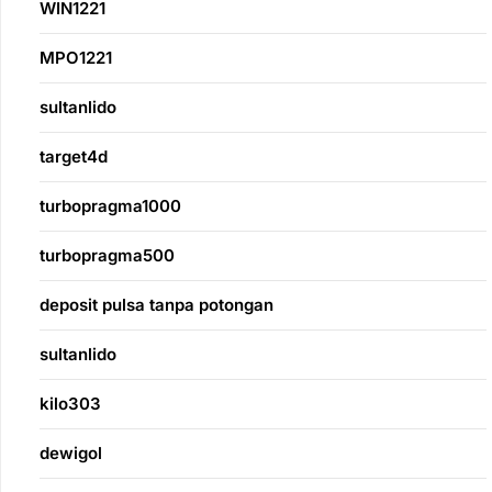
WIN1221
MPO1221
sultanlido
target4d
turbopragma1000
turbopragma500
deposit pulsa tanpa potongan
sultanlido
kilo303
dewigol