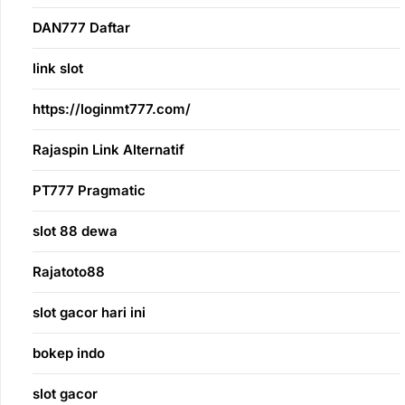
DAN777 Daftar
link slot
https://loginmt777.com/
Rajaspin Link Alternatif
PT777 Pragmatic
slot 88 dewa
Rajatoto88
slot gacor hari ini
bokep indo
slot gacor