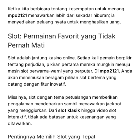
Ketika kita berbicara tentang kesempatan untuk menang,
mpo2121
menawarkan lebih dari sekadar hiburan; ia
menyediakan peluang nyata untuk menghasilkan uang.
Slot: Permainan Favorit yang Tidak
Pernah Mati
Slot adalah jantung kasino online. Setiap kali pemain berpikir
tentang perjudian, pikiran pertama mereka mungkin menuju
mesin slot berwarna-warni yang berputar. Di
mpo2121
, Anda
akan menemukan beragam pilihan slot bertema yang
datang dengan fitur inovatif.
Misalnya, slot dengan tema petualangan memberikan
pengalaman mendebarkan sambil menawarkan jackpot
yang menggiurkan. Dari
slot klasik
hingga video slot
interaktif, tidak ada batasan untuk kesenangan yang
ditawarkan.
Pentingnya Memilih Slot yang Tepat