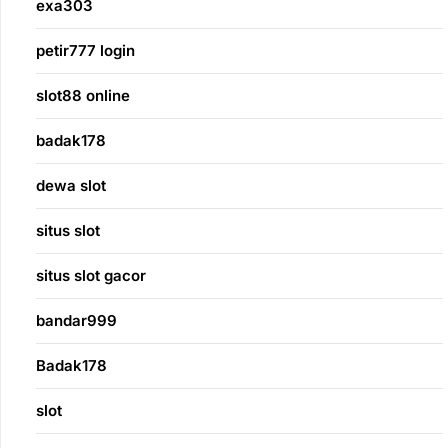
exa303
petir777 login
slot88 online
badak178
dewa slot
situs slot
situs slot gacor
bandar999
Badak178
slot