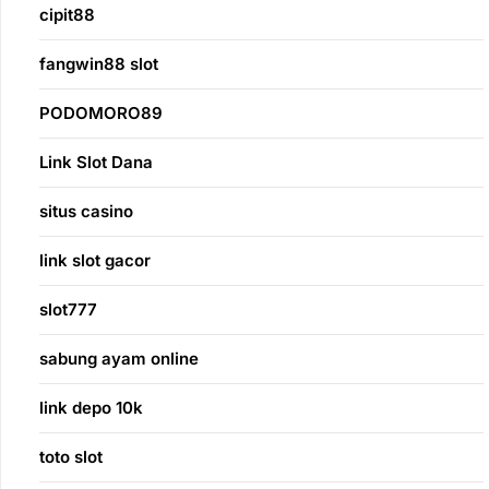
cipit88
fangwin88 slot
PODOMORO89
Link Slot Dana
situs casino
link slot gacor
slot777
sabung ayam online
link depo 10k
toto slot