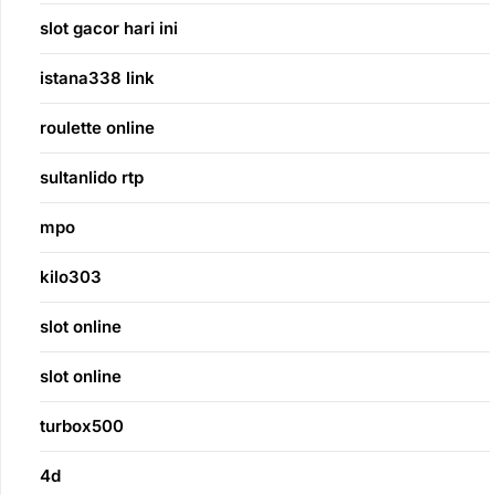
slot gacor hari ini
istana338 link
roulette online
sultanlido rtp
mpo
kilo303
slot online
slot online
turbox500
4d