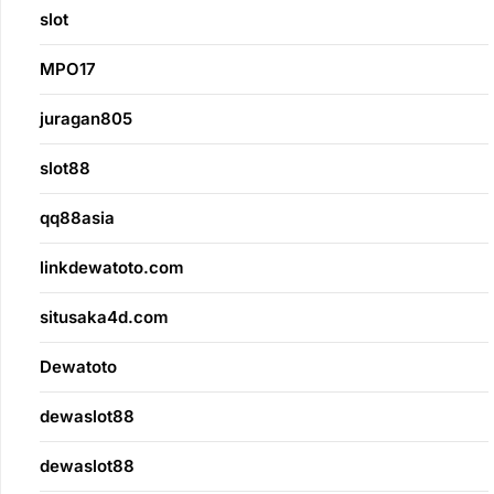
slot
MPO17
juragan805
slot88
qq88asia
linkdewatoto.com
situsaka4d.com
Dewatoto
dewaslot88
dewaslot88