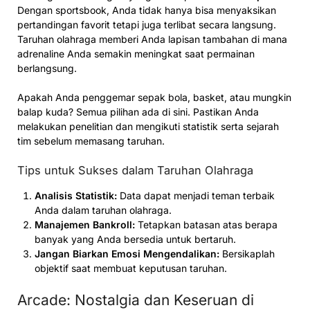
Dengan sportsbook, Anda tidak hanya bisa menyaksikan
pertandingan favorit tetapi juga terlibat secara langsung.
Taruhan olahraga memberi Anda lapisan tambahan di mana
adrenaline Anda semakin meningkat saat permainan
berlangsung.
Apakah Anda penggemar sepak bola, basket, atau mungkin
balap kuda? Semua pilihan ada di sini. Pastikan Anda
melakukan penelitian dan mengikuti statistik serta sejarah
tim sebelum memasang taruhan.
Tips untuk Sukses dalam Taruhan Olahraga
Analisis Statistik:
Data dapat menjadi teman terbaik
Anda dalam taruhan olahraga.
Manajemen Bankroll:
Tetapkan batasan atas berapa
banyak yang Anda bersedia untuk bertaruh.
Jangan Biarkan Emosi Mengendalikan:
Bersikaplah
objektif saat membuat keputusan taruhan.
Arcade: Nostalgia dan Keseruan di