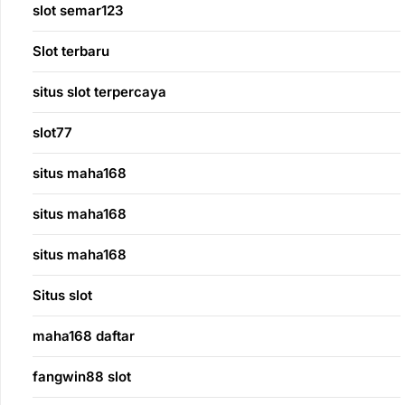
slot semar123
Slot terbaru
situs slot terpercaya
slot77
situs maha168
situs maha168
situs maha168
Situs slot
maha168 daftar
fangwin88 slot