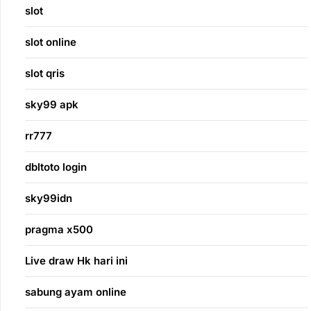
slot
slot online
slot qris
sky99 apk
rr777
dbltoto login
sky99idn
pragma x500
Live draw Hk hari ini
sabung ayam online