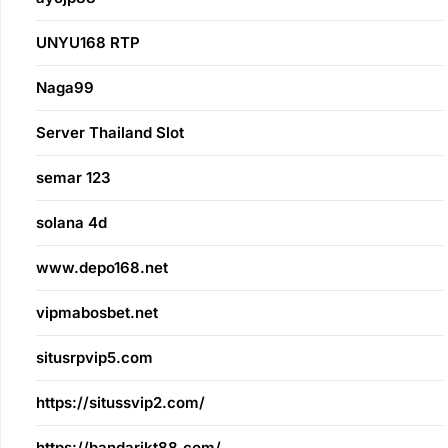
UNYU168 RTP
Naga99
Server Thailand Slot
semar 123
solana 4d
www.depo168.net
vipmabosbet.net
situsrpvip5.com
https://situssvip2.com/
https://bandarjkt88.com/