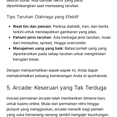
seluruh dunia. Ada banyak faktor yang perlu
dipertimbangkan saat memasang taruhan.
Tips Taruhan Olahraga yang Efektif
Riset tim dan pemain
: Periksa statistik, tren, dan berita
terkini untuk mendapatkan gambaran yang jelas.
Pahami jenis taruhan
: Ada berbagai jenis taruhan, mulai
dari moneyline, spread, hingga over/under.
Manajemen uang yang baik
: Batasi jumlah uang yang
dipertaruhkan pada setiap taruhan untuk menghindari
kerugian besar.
Dengan memperhatikan aspek-aspek ini, Anda dapat
memaksimalkan peluang kemenangan Anda di sportsbook.
5. Arcade: Keseruan yang Tak Terduga
Inovasi permainan arcade telah memberikan dimensi baru
untuk kasino online. Mulai dari permainan retro hingga
jackpot yang menggiurkan, arcade menarik bagi pemain
yang suka bersenang-senang sambil mengejar keuntungan.