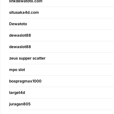
linkdewatoto.com
situsaka4d.com
Dewatoto
dewaslot88
dewaslot88
zeus supper scatter
mpo slot
bospragmax1000
target4d
juragan805