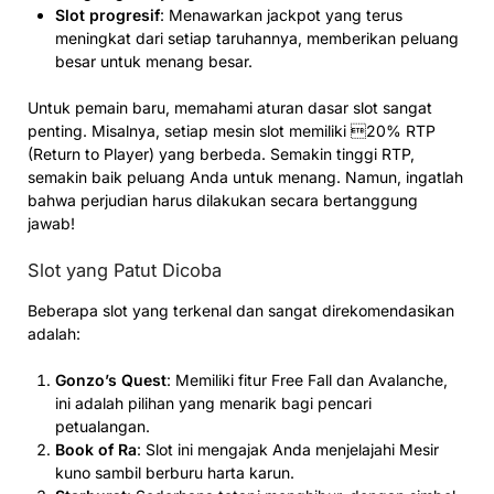
Slot progresif
: Menawarkan jackpot yang terus
meningkat dari setiap taruhannya, memberikan peluang
besar untuk menang besar.
Untuk pemain baru, memahami aturan dasar slot sangat
penting. Misalnya, setiap mesin slot memiliki 20% RTP
(Return to Player) yang berbeda. Semakin tinggi RTP,
semakin baik peluang Anda untuk menang. Namun, ingatlah
bahwa perjudian harus dilakukan secara bertanggung
jawab!
Slot yang Patut Dicoba
Beberapa slot yang terkenal dan sangat direkomendasikan
adalah:
Gonzo’s Quest
: Memiliki fitur Free Fall dan Avalanche,
ini adalah pilihan yang menarik bagi pencari
petualangan.
Book of Ra
: Slot ini mengajak Anda menjelajahi Mesir
kuno sambil berburu harta karun.