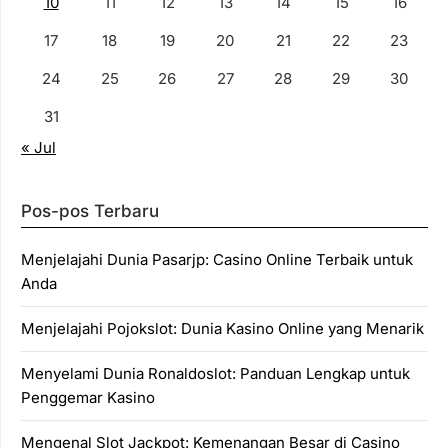
10
11
12
13
14
15
16
17
18
19
20
21
22
23
24
25
26
27
28
29
30
31
« Jul
Pos-pos Terbaru
Menjelajahi Dunia Pasarjp: Casino Online Terbaik untuk
Anda
Menjelajahi Pojokslot: Dunia Kasino Online yang Menarik
Menyelami Dunia Ronaldoslot: Panduan Lengkap untuk
Penggemar Kasino
Mengenal Slot Jackpot: Kemenangan Besar di Casino