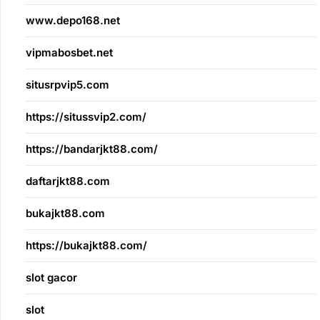
www.depo168.net
vipmabosbet.net
situsrpvip5.com
https://situssvip2.com/
https://bandarjkt88.com/
daftarjkt88.com
bukajkt88.com
https://bukajkt88.com/
slot gacor
slot