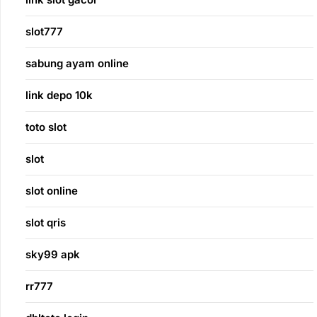
slot777
sabung ayam online
link depo 10k
toto slot
slot
slot online
slot qris
sky99 apk
rr777