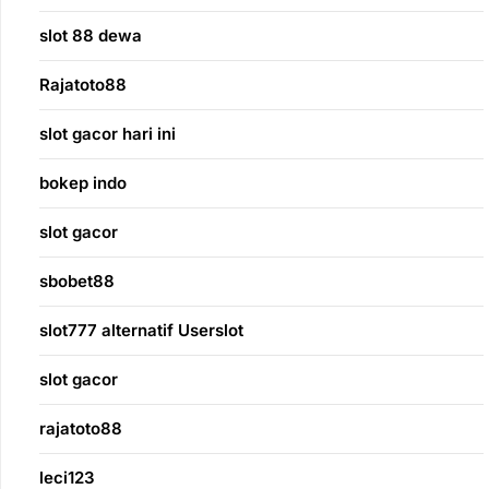
slot 88 dewa
Rajatoto88
slot gacor hari ini
bokep indo
slot gacor
sbobet88
slot777 alternatif Userslot
slot gacor
rajatoto88
leci123