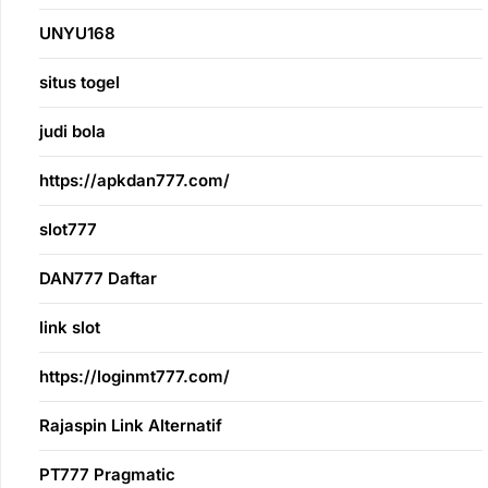
UNYU168
situs togel
judi bola
https://apkdan777.com/
slot777
DAN777 Daftar
link slot
https://loginmt777.com/
Rajaspin Link Alternatif
PT777 Pragmatic