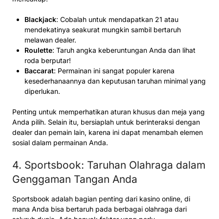
Blackjack
: Cobalah untuk mendapatkan 21 atau
mendekatinya seakurat mungkin sambil bertaruh
melawan dealer.
Roulette
: Taruh angka keberuntungan Anda dan lihat
roda berputar!
Baccarat
: Permainan ini sangat populer karena
kesederhanaannya dan keputusan taruhan minimal yang
diperlukan.
Penting untuk memperhatikan aturan khusus dan meja yang
Anda pilih. Selain itu, bersiaplah untuk berinteraksi dengan
dealer dan pemain lain, karena ini dapat menambah elemen
sosial dalam permainan Anda.
4. Sportsbook: Taruhan Olahraga dalam
Genggaman Tangan Anda
Sportsbook adalah bagian penting dari kasino online, di
mana Anda bisa bertaruh pada berbagai olahraga dari