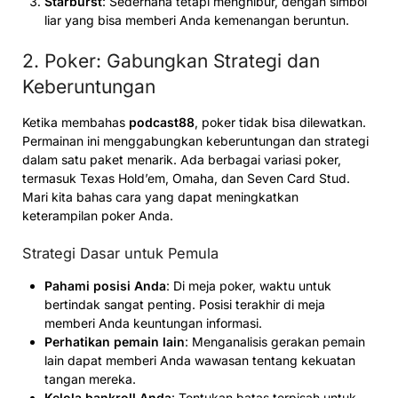
Starburst
: Sederhana tetapi menghibur, dengan simbol
liar yang bisa memberi Anda kemenangan beruntun.
2. Poker: Gabungkan Strategi dan
Keberuntungan
Ketika membahas
podcast88
, poker tidak bisa dilewatkan.
Permainan ini menggabungkan keberuntungan dan strategi
dalam satu paket menarik. Ada berbagai variasi poker,
termasuk Texas Hold’em, Omaha, dan Seven Card Stud.
Mari kita bahas cara yang dapat meningkatkan
keterampilan poker Anda.
Strategi Dasar untuk Pemula
Pahami posisi Anda
: Di meja poker, waktu untuk
bertindak sangat penting. Posisi terakhir di meja
memberi Anda keuntungan informasi.
Perhatikan pemain lain
: Menganalisis gerakan pemain
lain dapat memberi Anda wawasan tentang kekuatan
tangan mereka.
Kelola bankroll Anda
: Tentukan batas terpisah untuk