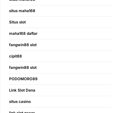
situs maha168
Situs slot
maha168 daftar
fangwin88 slot
cipit88
fangwin88 slot
PODOMORO89
Link Slot Dana
situs casino
link slot gacor