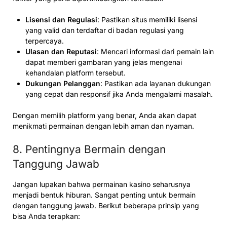
Lisensi dan Regulasi
: Pastikan situs memiliki lisensi
yang valid dan terdaftar di badan regulasi yang
terpercaya.
Ulasan dan Reputasi
: Mencari informasi dari pemain lain
dapat memberi gambaran yang jelas mengenai
kehandalan platform tersebut.
Dukungan Pelanggan
: Pastikan ada layanan dukungan
yang cepat dan responsif jika Anda mengalami masalah.
Dengan memilih platform yang benar, Anda akan dapat
menikmati permainan dengan lebih aman dan nyaman.
8. Pentingnya Bermain dengan
Tanggung Jawab
Jangan lupakan bahwa permainan kasino seharusnya
menjadi bentuk hiburan. Sangat penting untuk bermain
dengan tanggung jawab. Berikut beberapa prinsip yang
bisa Anda terapkan: