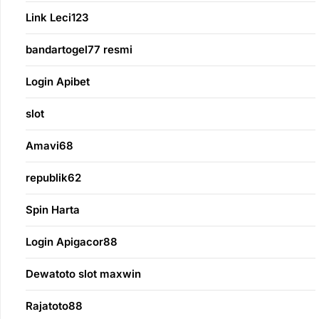
Link Leci123
bandartogel77 resmi
Login Apibet
slot
Amavi68
republik62
Spin Harta
Login Apigacor88
Dewatoto slot maxwin
Rajatoto88