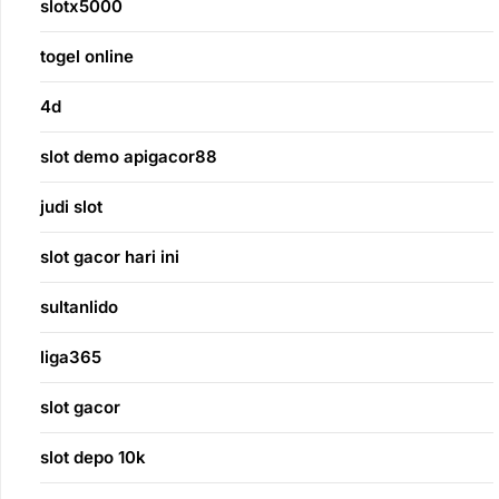
slotx5000
togel online
4d
slot demo apigacor88
judi slot
slot gacor hari ini
sultanlido
liga365
slot gacor
slot depo 10k