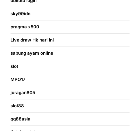
dbltoto login
sky99idn
pragma x500
Live draw Hk hari ini
sabung ayam online
slot
MPO17
juragan805
slot88
qq88asia