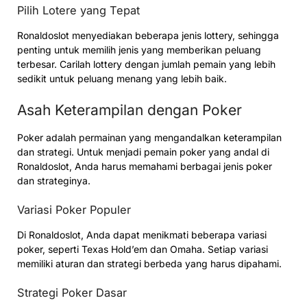
Pilih Lotere yang Tepat
Ronaldoslot menyediakan beberapa jenis lottery, sehingga
penting untuk memilih jenis yang memberikan peluang
terbesar. Carilah lottery dengan jumlah pemain yang lebih
sedikit untuk peluang menang yang lebih baik.
Asah Keterampilan dengan Poker
Poker adalah permainan yang mengandalkan keterampilan
dan strategi. Untuk menjadi pemain poker yang andal di
Ronaldoslot, Anda harus memahami berbagai jenis poker
dan strateginya.
Variasi Poker Populer
Di Ronaldoslot, Anda dapat menikmati beberapa variasi
poker, seperti Texas Hold’em dan Omaha. Setiap variasi
memiliki aturan dan strategi berbeda yang harus dipahami.
Strategi Poker Dasar