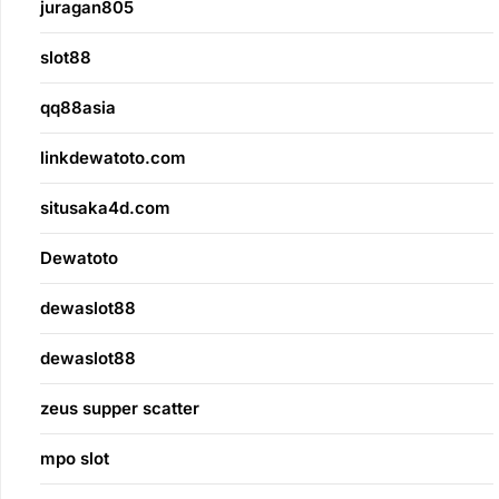
juragan805
slot88
qq88asia
linkdewatoto.com
situsaka4d.com
Dewatoto
dewaslot88
dewaslot88
zeus supper scatter
mpo slot