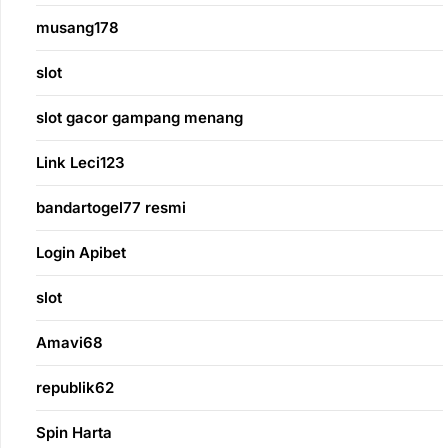
musang178
slot
slot gacor gampang menang
Link Leci123
bandartogel77 resmi
Login Apibet
slot
Amavi68
republik62
Spin Harta