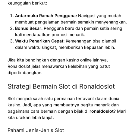
keunggulan berikut:
Antarmuka Ramah Pengguna:
Navigasi yang mudah
membuat pengalaman bermain semakin menyenangkan.
Bonus Besar:
Pengguna baru dan pemain setia sering
kali mendapatkan promosi menarik.
Waktu Penarikan Cepat:
Kemenangan bisa diambil
dalam waktu singkat, memberikan kepuasan lebih.
Jika kita bandingkan dengan kasino online lainnya,
Ronaldoslot jelas menawarkan kelebihan yang patut
dipertimbangkan.
Strategi Bermain Slot di Ronaldoslot
Slot menjadi salah satu permainan terfavorit dalam dunia
kasino. Jadi, apa yang membuatnya begitu menarik dan
bagaimana cara bermain dengan bijak di
ronaldoslot
? Mari
kita uraikan lebih lanjut.
Pahami Jenis-Jenis Slot