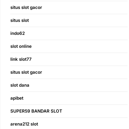
situs slot gacor
situs slot
indo62
slot online
link slot77
situs slot gacor
slot dana
apibet
SUPER59 BANDAR SLOT
arena212 slot