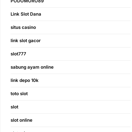
PODOMORO89
Link Slot Dana
situs casino
link slot gacor
slot777
sabung ayam online
link depo 10k
toto slot
slot
slot online