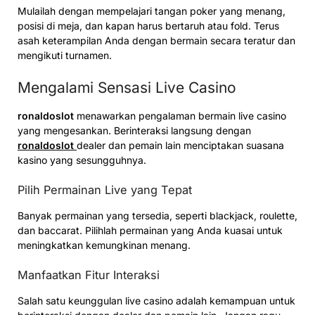
Mulailah dengan mempelajari tangan poker yang menang,
posisi di meja, dan kapan harus bertaruh atau fold. Terus
asah keterampilan Anda dengan bermain secara teratur dan
mengikuti turnamen.
Mengalami Sensasi Live Casino
ronaldoslot
menawarkan pengalaman bermain live casino
yang mengesankan. Berinteraksi langsung dengan
ronaldoslot
dealer dan pemain lain menciptakan suasana
kasino yang sesungguhnya.
Pilih Permainan Live yang Tepat
Banyak permainan yang tersedia, seperti blackjack, roulette,
dan baccarat. Pilihlah permainan yang Anda kuasai untuk
meningkatkan kemungkinan menang.
Manfaatkan Fitur Interaksi
Salah satu keunggulan live casino adalah kemampuan untuk