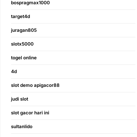
bospragmax1000
target4d
juragan805
slotx5000
togel online
4d
slot demo apigacor88
judi slot
slot gacor hari ini
sultanlido