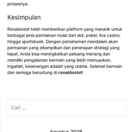
prosesnya.
Kesimpulan
Ronaldoslot telah memberikan platform yang menarik untuk
berbagai jenis permainan mulai dari slot, poker, live casino,
hingga sportsbook. Dengan pemahaman mendalam akan
permainan yang ditampilkan dan penerapan strategi yang
tepat, Anda bisa meningkatkan peluang menang dan
memiliki pengalaman bermain yang lebih memuaskan.
Ingatlah, kesenangan adalah yang utama. Selamat bermain
dan semoga beruntung di
ronaldoslot
!
CARI
UNTUK:
Agustus 2026