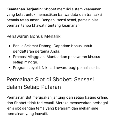
Keamanan Terjamin
: Sbobet memiliki sistem keamanan
yang ketat untuk memastikan bahwa data dan transaksi
pemain tetap aman. Dengan lisensi resmi, pemain bisa
bermain tanpa khawatir tentang keamanan.
Penawaran Bonus Menarik
Bonus Selamat Datang: Dapatkan bonus untuk
pendaftaran pertama Anda.
Promosi Mingguan: Manfaatkan penawaran khusus
setiap minggu.
Program Loyalti: Nikmati reward bagi pemain setia.
Permainan Slot di Sbobet: Sensasi
dalam Setiap Putaran
Permainan slot merupakan jantung dari setiap kasino online,
dan Sbobet tidak terkecuali. Mereka menawarkan berbagai
jenis slot dengan tema yang beragam dan mekanisme
permainan yang inovatif.