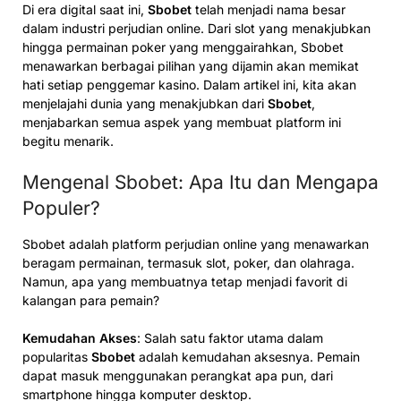
Di era digital saat ini,
Sbobet
telah menjadi nama besar
dalam industri perjudian online. Dari slot yang menakjubkan
hingga permainan poker yang menggairahkan, Sbobet
menawarkan berbagai pilihan yang dijamin akan memikat
hati setiap penggemar kasino. Dalam artikel ini, kita akan
menjelajahi dunia yang menakjubkan dari
Sbobet
,
menjabarkan semua aspek yang membuat platform ini
begitu menarik.
Mengenal Sbobet: Apa Itu dan Mengapa
Populer?
Sbobet adalah platform perjudian online yang menawarkan
beragam permainan, termasuk slot, poker, dan olahraga.
Namun, apa yang membuatnya tetap menjadi favorit di
kalangan para pemain?
Kemudahan Akses
: Salah satu faktor utama dalam
popularitas
Sbobet
adalah kemudahan aksesnya. Pemain
dapat masuk menggunakan perangkat apa pun, dari
smartphone hingga komputer desktop.