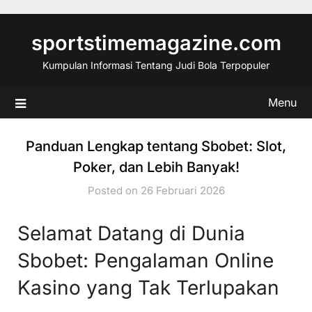
Skip
to
sportstimemagazine.com
content
Kumpulan Informasi Tentang Judi Bola Terpopuler
Menu
Panduan Lengkap tentang Sbobet: Slot,
Poker, dan Lebih Banyak!
Posted on 26 Februari 2026
Selamat Datang di Dunia
Sbobet: Pengalaman Online
Kasino yang Tak Terlupakan