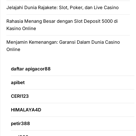
Jelajahi Dunia Rajakete: Slot, Poker, dan Live Casino
Rahasia Menang Besar dengan Slot Deposit 5000 di
Kasino Online
Menjamin Kemenangan: Garansi Dalam Dunia Casino
Online
daftar apigacor88
apibet
CERI123
HIMALAYA4D
petir388