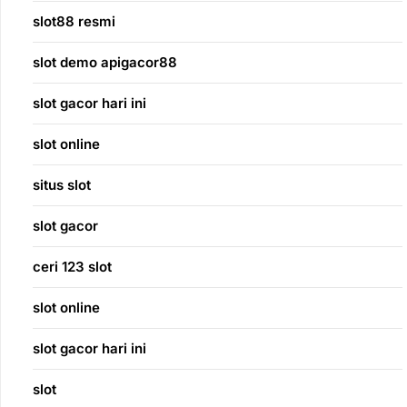
slot88 resmi
slot demo apigacor88
slot gacor hari ini
slot online
situs slot
slot gacor
ceri 123 slot
slot online
slot gacor hari ini
slot