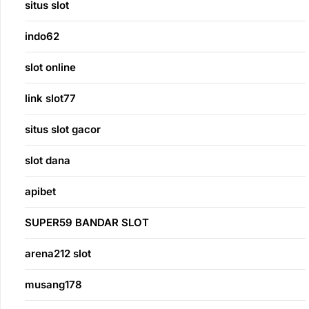
situs slot
indo62
slot online
link slot77
situs slot gacor
slot dana
apibet
SUPER59 BANDAR SLOT
arena212 slot
musang178