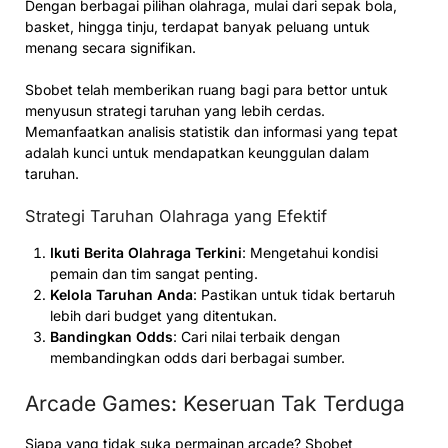
Dengan berbagai pilihan olahraga, mulai dari sepak bola,
basket, hingga tinju, terdapat banyak peluang untuk
menang secara signifikan.
Sbobet telah memberikan ruang bagi para bettor untuk
menyusun strategi taruhan yang lebih cerdas.
Memanfaatkan analisis statistik dan informasi yang tepat
adalah kunci untuk mendapatkan keunggulan dalam
taruhan.
Strategi Taruhan Olahraga yang Efektif
Ikuti Berita Olahraga Terkini
: Mengetahui kondisi
pemain dan tim sangat penting.
Kelola Taruhan Anda
: Pastikan untuk tidak bertaruh
lebih dari budget yang ditentukan.
Bandingkan Odds
: Cari nilai terbaik dengan
membandingkan odds dari berbagai sumber.
Arcade Games: Keseruan Tak Terduga
Siapa yang tidak suka permainan arcade? Sbobet