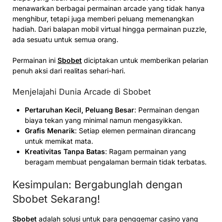
menawarkan berbagai permainan arcade yang tidak hanya
menghibur, tetapi juga memberi peluang memenangkan
hadiah. Dari balapan mobil virtual hingga permainan puzzle,
ada sesuatu untuk semua orang.
Permainan ini
Sbobet
diciptakan untuk memberikan pelarian
penuh aksi dari realitas sehari-hari.
Menjelajahi Dunia Arcade di Sbobet
Pertaruhan Kecil, Peluang Besar
: Permainan dengan
biaya tekan yang minimal namun mengasyikkan.
Grafis Menarik
: Setiap elemen permainan dirancang
untuk memikat mata.
Kreativitas Tanpa Batas
: Ragam permainan yang
beragam membuat pengalaman bermain tidak terbatas.
Kesimpulan: Bergabunglah dengan
Sbobet Sekarang!
Sbobet
adalah solusi untuk para penggemar casino yang