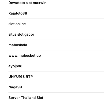
Dewatoto slot maxwin
Rajatoto88
slot online
situs slot gacor
mabosbola
www.mabosbet.co
ayojp88
UNYU168 RTP
Naga99
Server Thailand Slot