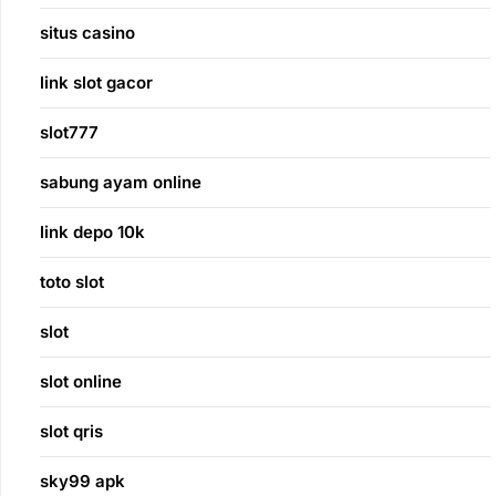
situs casino
link slot gacor
slot777
sabung ayam online
link depo 10k
toto slot
slot
slot online
slot qris
sky99 apk