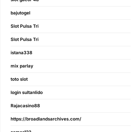
bajutogel
Slot Pulsa Tri
Slot Pulsa Tri
istana338
mix parlay
toto slot
login sultanlido
Rajacasino88
https://broadlandsarchives.com/