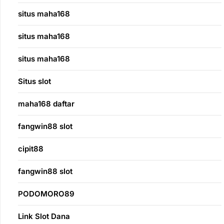
situs maha168
situs maha168
situs maha168
Situs slot
maha168 daftar
fangwin88 slot
cipit88
fangwin88 slot
PODOMORO89
Link Slot Dana