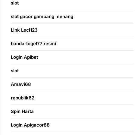
slot
slot gacor gampang menang
Link Leci123
bandartogel77 resmi
Login Apibet
slot
Amavi68
republik62
Spin Harta
Login Apigacor88