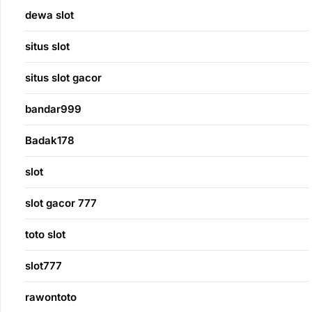
dewa slot
situs slot
situs slot gacor
bandar999
Badak178
slot
slot gacor 777
toto slot
slot777
rawontoto