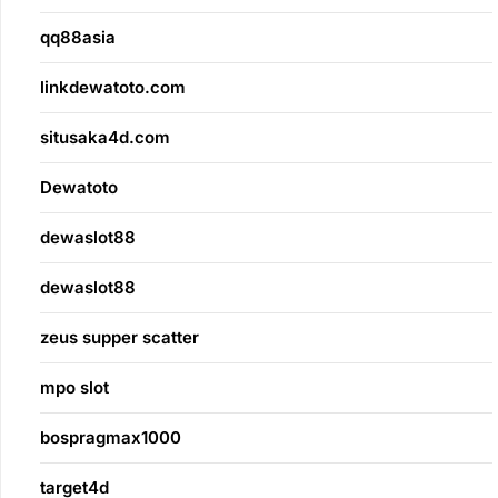
qq88asia
linkdewatoto.com
situsaka4d.com
Dewatoto
dewaslot88
dewaslot88
zeus supper scatter
mpo slot
bospragmax1000
target4d