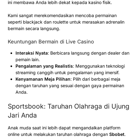
ini membawa Anda lebih dekat kepada kasino fisik.
Kami sangat merekomendasikan mencoba permainan
seperti blackjack dan roulette untuk merasakan adrenalin
bermain secara langsung.
Keuntungan Bermain di Live Casino
Interaksi Nyata
: Berbicara langsung dengan dealer dan
pemain lain.
Pengalaman yang Realistis
: Menggunakan teknologi
streaming canggih untuk pengalaman yang imersif.
Kenyamanan Meja Pilihan
: Pilih dari berbagai meja
dengan taruhan yang sesuai dengan gaya permainan
Anda.
Sportsbook: Taruhan Olahraga di Ujung
Jari Anda
Anak muda saat ini lebih dapat mengandalkan platform
online untuk melakukan taruhan olahraga dengan
Sbobet
.