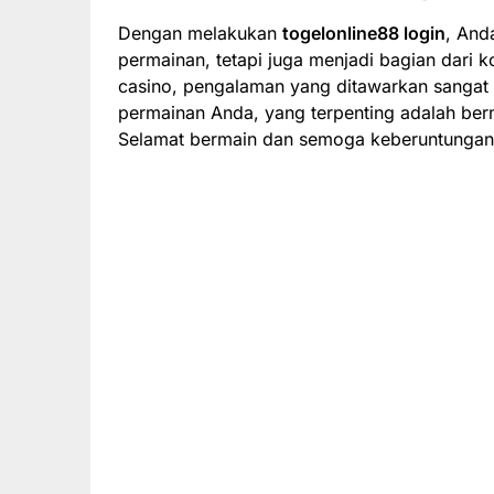
Dengan melakukan
togelonline88 login
, And
permainan, tetapi juga menjadi bagian dari ko
casino, pengalaman yang ditawarkan sangat
permainan Anda, yang terpenting adalah ber
Selamat bermain dan semoga keberuntungan 