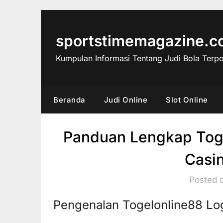
Skip
to
content
sportstimemagazine.
Kumpulan Informasi Tentang Judi Bola Terpo
Beranda
Judi Online
Slot Online
Panduan Lengkap Toge
Casi
Posted 
Pengenalan Togelonline88 Lo