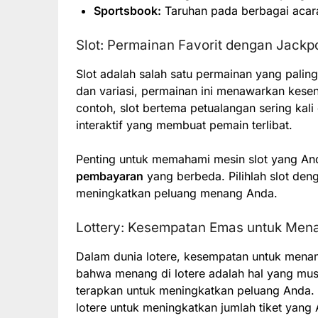
Sportsbook:
Taruhan pada berbagai acar
Slot: Permainan Favorit dengan Jack
Slot adalah salah satu permainan yang palin
dan variasi, permainan ini menawarkan kese
contoh, slot bertema petualangan sering kal
interaktif yang membuat pemain terlibat.
Penting untuk memahami mesin slot yang Anda
pembayaran
yang berbeda. Pilihlah slot deng
meningkatkan peluang menang Anda.
Lottery: Kesempatan Emas untuk Men
Dalam dunia lotere, kesempatan untuk menan
bahwa menang di lotere adalah hal yang mus
terapkan untuk meningkatkan peluang Anda. 
lotere untuk meningkatkan jumlah tiket yang 