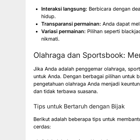
Interaksi langsung:
Berbicara dengan dea
hidup.
Transparansi permainan:
Anda dapat meli
Variasi permainan:
Pilihan seperti blackja
nikmati.
Olahraga dan Sportsbook: M
Jika Anda adalah penggemar olahraga, sport
untuk Anda. Dengan berbagai pilihan untuk 
pengetahuan olahraga Anda menjadi keuntung
dan tidak terbawa suasana.
Tips untuk Bertaruh dengan Bijak
Berikut adalah beberapa tips untuk memban
cerdas: