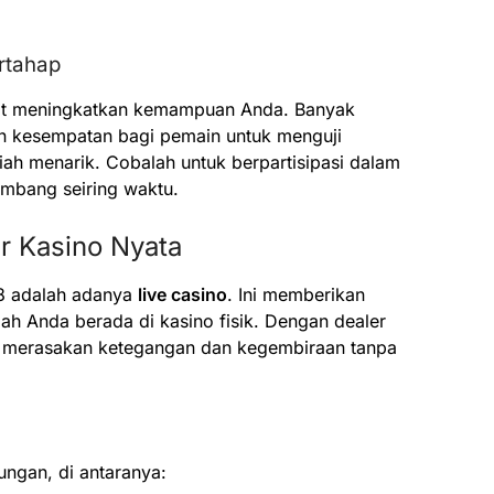
rtahap
pat meningkatkan kemampuan Anda. Banyak
n kesempatan bagi pemain untuk menguji
ah menarik. Cobalah untuk berpartisipasi dalam
embang seiring waktu.
r Kasino Nyata
e88 adalah adanya
live casino
. Ini memberikan
lah Anda berada di kasino fisik. Dengan dealer
at merasakan ketegangan dan kegembiraan tanpa
ungan, di antaranya: