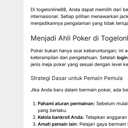
Di togelonline88, Anda dapat memilih dari ber
internasional. Setiap pilihan menawarkan ja
menjadikannya pengalaman yang tidak terlu
Menjadi Ahli Poker di Togelon
Poker bukan hanya soal keberuntungan; ini 
keterampilan dan pengetahuan. Setelah
login
jenis meja poker yang sesuai dengan level k
Strategi Dasar untuk Pemain Pemula
Jika Anda baru dalam bermain poker, ada beb
Pahami aturan permainan:
Sebelum mulai
yang berlaku.
Kelola bankroll Anda:
Tetapkan anggaran d
Amati pemain lain:
Pelajari gaya bermain