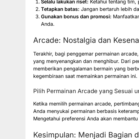
Selalu lakukan riset:
Ketahui tentang tim,
Tetapkan batas:
Jangan bertaruh lebih d
Gunakan bonus dan promosi:
Manfaatkan
Anda.
Arcade: Nostalgia dan Kesen
Terakhir, bagi penggemar permainan arcade,
yang menyenangkan dan menghibur. Dari per
memberikan pengalaman bermain yang berbed
kegembiraan saat memainkan permainan ini.
Pilih Permainan Arcade yang Sesuai u
Ketika memilih permainan arcade, pertimban
Anda menyukai permainan berbasis keterampi
Mengetahui preferensi Anda akan membantu 
Kesimpulan: Menjadi Bagian d