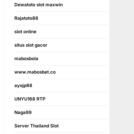
Dewatoto slot maxwin
Rajatoto88
slot online
situs slot gacor
mabosbola
www.mabosbet.co
ayojp88
UNYU168 RTP
Naga99
Server Thailand Slot