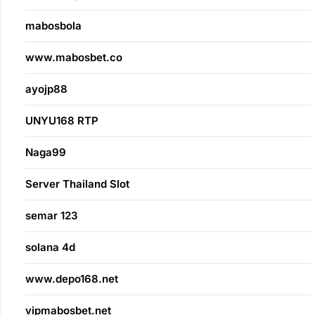
mabosbola
www.mabosbet.co
ayojp88
UNYU168 RTP
Naga99
Server Thailand Slot
semar 123
solana 4d
www.depo168.net
vipmabosbet.net