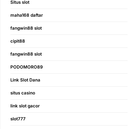
Situs slot
maha168 daftar
fangwin88 slot
cipit88
fangwin88 slot
PODOMORO89
Link Slot Dana
situs casino
link slot gacor
slot777