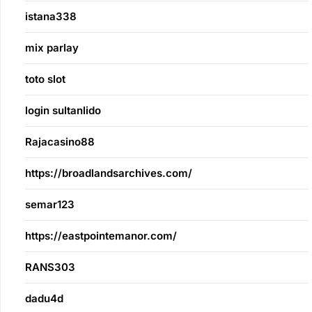
istana338
mix parlay
toto slot
login sultanlido
Rajacasino88
https://broadlandsarchives.com/
semar123
https://eastpointemanor.com/
RANS303
dadu4d