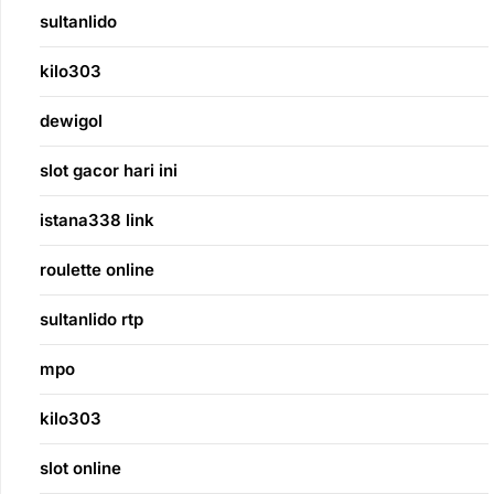
sultanlido
kilo303
dewigol
slot gacor hari ini
istana338 link
roulette online
sultanlido rtp
mpo
kilo303
slot online