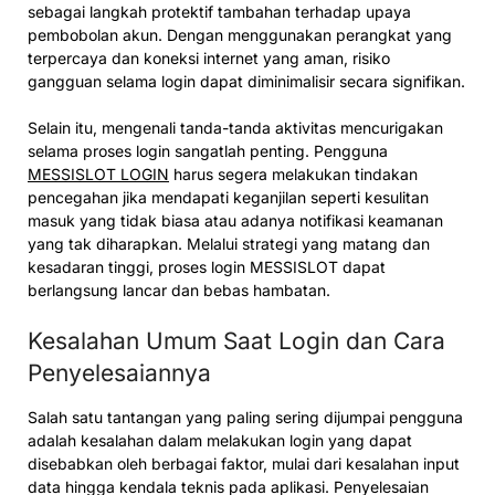
sebagai langkah protektif tambahan terhadap upaya
pembobolan akun. Dengan menggunakan perangkat yang
terpercaya dan koneksi internet yang aman, risiko
gangguan selama login dapat diminimalisir secara signifikan.
Selain itu, mengenali tanda-tanda aktivitas mencurigakan
selama proses login sangatlah penting. Pengguna
MESSISLOT LOGIN
harus segera melakukan tindakan
pencegahan jika mendapati keganjilan seperti kesulitan
masuk yang tidak biasa atau adanya notifikasi keamanan
yang tak diharapkan. Melalui strategi yang matang dan
kesadaran tinggi, proses login MESSISLOT dapat
berlangsung lancar dan bebas hambatan.
Kesalahan Umum Saat Login dan Cara
Penyelesaiannya
Salah satu tantangan yang paling sering dijumpai pengguna
adalah kesalahan dalam melakukan login yang dapat
disebabkan oleh berbagai faktor, mulai dari kesalahan input
data hingga kendala teknis pada aplikasi. Penyelesaian