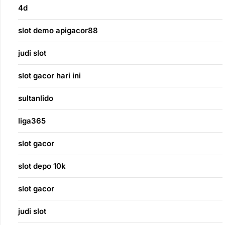
4d
slot demo apigacor88
judi slot
slot gacor hari ini
sultanlido
liga365
slot gacor
slot depo 10k
slot gacor
judi slot