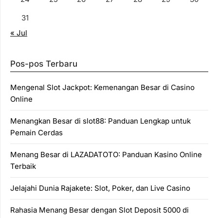
31
« Jul
Pos-pos Terbaru
Mengenal Slot Jackpot: Kemenangan Besar di Casino
Online
Menangkan Besar di slot88: Panduan Lengkap untuk
Pemain Cerdas
Menang Besar di LAZADATOTO: Panduan Kasino Online
Terbaik
Jelajahi Dunia Rajakete: Slot, Poker, dan Live Casino
Rahasia Menang Besar dengan Slot Deposit 5000 di