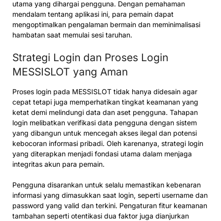
utama yang dihargai pengguna. Dengan pemahaman
mendalam tentang aplikasi ini, para pemain dapat
mengoptimalkan pengalaman bermain dan meminimalisasi
hambatan saat memulai sesi taruhan.
Strategi Login dan Proses Login
MESSISLOT yang Aman
Proses login pada MESSISLOT tidak hanya didesain agar
cepat tetapi juga memperhatikan tingkat keamanan yang
ketat demi melindungi data dan aset pengguna. Tahapan
login melibatkan verifikasi data pengguna dengan sistem
yang dibangun untuk mencegah akses ilegal dan potensi
kebocoran informasi pribadi. Oleh karenanya, strategi login
yang diterapkan menjadi fondasi utama dalam menjaga
integritas akun para pemain.
Pengguna disarankan untuk selalu memastikan kebenaran
informasi yang dimasukkan saat login, seperti username dan
password yang valid dan terkini. Pengaturan fitur keamanan
tambahan seperti otentikasi dua faktor juga dianjurkan