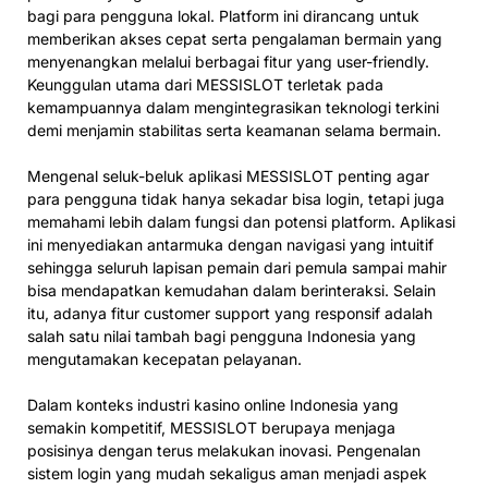
bagi para pengguna lokal. Platform ini dirancang untuk
memberikan akses cepat serta pengalaman bermain yang
menyenangkan melalui berbagai fitur yang user-friendly.
Keunggulan utama dari MESSISLOT terletak pada
kemampuannya dalam mengintegrasikan teknologi terkini
demi menjamin stabilitas serta keamanan selama bermain.
Mengenal seluk-beluk aplikasi MESSISLOT penting agar
para pengguna tidak hanya sekadar bisa login, tetapi juga
memahami lebih dalam fungsi dan potensi platform. Aplikasi
ini menyediakan antarmuka dengan navigasi yang intuitif
sehingga seluruh lapisan pemain dari pemula sampai mahir
bisa mendapatkan kemudahan dalam berinteraksi. Selain
itu, adanya fitur customer support yang responsif adalah
salah satu nilai tambah bagi pengguna Indonesia yang
mengutamakan kecepatan pelayanan.
Dalam konteks industri kasino online Indonesia yang
semakin kompetitif, MESSISLOT berupaya menjaga
posisinya dengan terus melakukan inovasi. Pengenalan
sistem login yang mudah sekaligus aman menjadi aspek