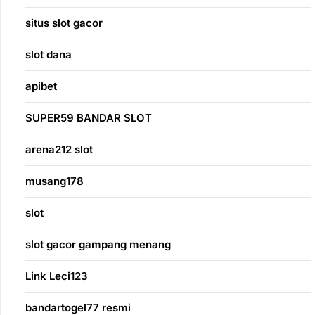
situs slot gacor
slot dana
apibet
SUPER59 BANDAR SLOT
arena212 slot
musang178
slot
slot gacor gampang menang
Link Leci123
bandartogel77 resmi