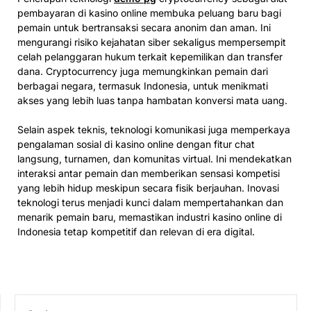
pembayaran di kasino online membuka peluang baru bagi
pemain untuk bertransaksi secara anonim dan aman. Ini
mengurangi risiko kejahatan siber sekaligus mempersempit
celah pelanggaran hukum terkait kepemilikan dan transfer
dana. Cryptocurrency juga memungkinkan pemain dari
berbagai negara, termasuk Indonesia, untuk menikmati
akses yang lebih luas tanpa hambatan konversi mata uang.
Selain aspek teknis, teknologi komunikasi juga memperkaya
pengalaman sosial di kasino online dengan fitur chat
langsung, turnamen, dan komunitas virtual. Ini mendekatkan
interaksi antar pemain dan memberikan sensasi kompetisi
yang lebih hidup meskipun secara fisik berjauhan. Inovasi
teknologi terus menjadi kunci dalam mempertahankan dan
menarik pemain baru, memastikan industri kasino online di
Indonesia tetap kompetitif dan relevan di era digital.
CARI