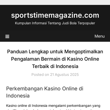
Skip
to
sportstimemagazine.com
content
Kumpulan Informasi Tentang Judi Bola Terpopuler
Menu
Panduan Lengkap untuk Mengoptimalkan
Pengalaman Bermain di Kasino Online
Terbaik di Indonesia
Posted on 21 Agustus 2025
Perkembangan Kasino Online di
Indonesia
Kasino online di Indonesia mengalami perkembangan yang