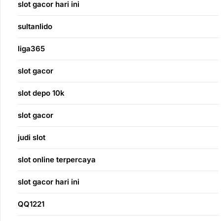
slot gacor hari ini
sultanlido
liga365
slot gacor
slot depo 10k
slot gacor
judi slot
slot online terpercaya
slot gacor hari ini
QQ1221