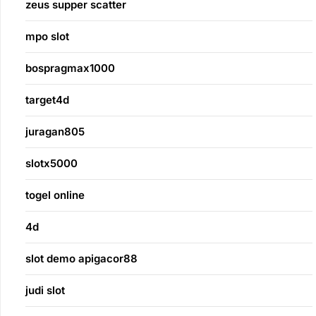
zeus supper scatter
mpo slot
bospragmax1000
target4d
juragan805
slotx5000
togel online
4d
slot demo apigacor88
judi slot