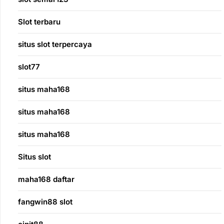
Slot terbaru
situs slot terpercaya
slot77
situs maha168
situs maha168
situs maha168
Situs slot
maha168 daftar
fangwin88 slot