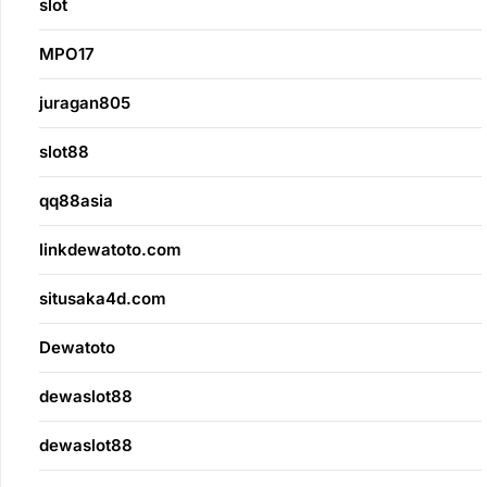
slot
MPO17
juragan805
slot88
qq88asia
linkdewatoto.com
situsaka4d.com
Dewatoto
dewaslot88
dewaslot88