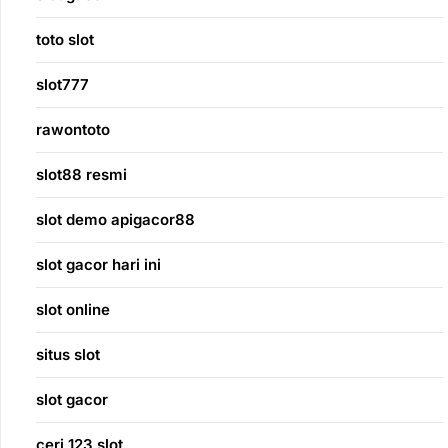
toto slot
slot777
rawontoto
slot88 resmi
slot demo apigacor88
slot gacor hari ini
slot online
situs slot
slot gacor
ceri 123 slot