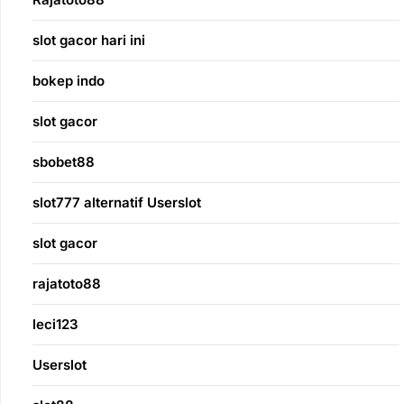
slot gacor hari ini
bokep indo
slot gacor
sbobet88
slot777 alternatif Userslot
slot gacor
rajatoto88
leci123
Userslot