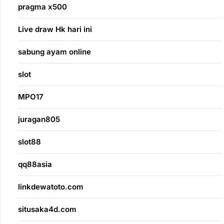
pragma x500
Live draw Hk hari ini
sabung ayam online
slot
MPO17
juragan805
slot88
qq88asia
linkdewatoto.com
situsaka4d.com