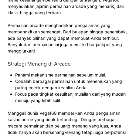
menyediakan jajaran permainan arcade yang menarik, dari
klasik hingga yang terbaru.
Permainan arcade menghadirkan pengalaman yang
membangkitkan semangat. Dari balapan hingga penembak,
ada banyak pilihan yang dapat membuat Anda terhibur.
Banyak dari permainan ini juga memiliki fitur jackpot yang
menggiurkan!
Strategi Menang di Arcade
Pahami mekanisme permainan sebelum mulai.
Cobalah berbagai permainan untuk menemukan yang
paling cocok dengan keahlian Anda.
Fokus pada tingkat kesulitan; mulailah dari yang mudah
menuju yang lebih sulit.
Menggali dunia Vega168 memberikan Anda pengalaman
kasino online yang tidak tertandingi. Dengan berbagai
macam permainan dan peluang menang yang luas, Anda
tidak hanya akan bersenang-senang tetapi juga berpotensi