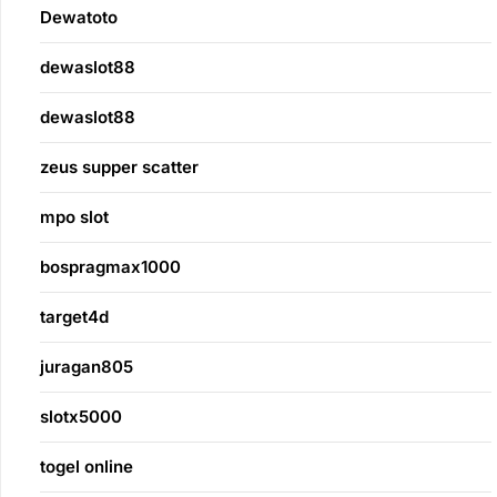
Dewatoto
dewaslot88
dewaslot88
zeus supper scatter
mpo slot
bospragmax1000
target4d
juragan805
slotx5000
togel online