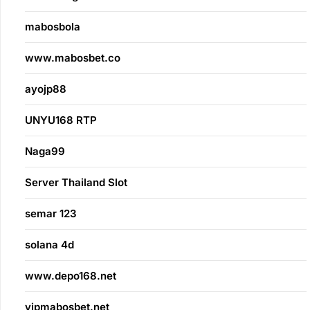
mabosbola
www.mabosbet.co
ayojp88
UNYU168 RTP
Naga99
Server Thailand Slot
semar 123
solana 4d
www.depo168.net
vipmabosbet.net