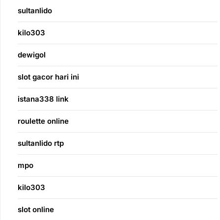
sultanlido
kilo303
dewigol
slot gacor hari ini
istana338 link
roulette online
sultanlido rtp
mpo
kilo303
slot online