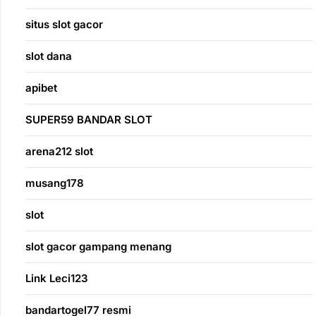
situs slot gacor
slot dana
apibet
SUPER59 BANDAR SLOT
arena212 slot
musang178
slot
slot gacor gampang menang
Link Leci123
bandartogel77 resmi