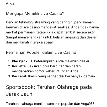
Anda.
Mengapa Memilih Live Casino?
Dengan teknologi streaming yang canggih, pengalaman
bermain di live casino mendekati realitas. Anda tidak hanya
melihat permainan, tetapi juga dapat terlibat secara aktif.
Sangat menyenangkan untuk belajar langsung dari dealer
dan menikmati interaksi sosial.
Permainan Populer dalam Live Casino
Blackjack
: Uji keterampilan Anda melawan dealer.
Roulette
: Saksikan bola berputar dan harap
mendapatkan nomor keberuntungan Anda.
Baccarat
: Klasik yang sangat disukai banyak pemain.
Sportsbook: Taruhan Olahraga pada
Jarak Jauh
Taruhan olahraga menjadi semakin populer dan Vega168