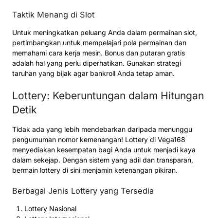
Taktik Menang di Slot
Untuk meningkatkan peluang Anda dalam permainan slot,
pertimbangkan untuk mempelajari pola permainan dan
memahami cara kerja mesin. Bonus dan putaran gratis
adalah hal yang perlu diperhatikan. Gunakan strategi
taruhan yang bijak agar bankroll Anda tetap aman.
Lottery: Keberuntungan dalam Hitungan
Detik
Tidak ada yang lebih mendebarkan daripada menunggu
pengumuman nomor kemenangan! Lottery di Vega168
menyediakan kesempatan bagi Anda untuk menjadi kaya
dalam sekejap. Dengan sistem yang adil dan transparan,
bermain lottery di sini menjamin ketenangan pikiran.
Berbagai Jenis Lottery yang Tersedia
Lottery Nasional