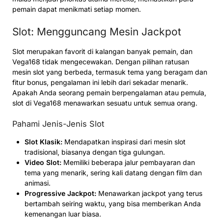
pemain dapat menikmati setiap momen.
Slot: Mengguncang Mesin Jackpot
Slot merupakan favorit di kalangan banyak pemain, dan
Vega168 tidak mengecewakan. Dengan pilihan ratusan
mesin slot yang berbeda, termasuk tema yang beragam dan
fitur bonus, pengalaman ini lebih dari sekadar menarik.
Apakah Anda seorang pemain berpengalaman atau pemula,
slot di Vega168 menawarkan sesuatu untuk semua orang.
Pahami Jenis-Jenis Slot
Slot Klasik:
Mendapatkan inspirasi dari mesin slot
tradisional, biasanya dengan tiga gulungan.
Video Slot:
Memiliki beberapa jalur pembayaran dan
tema yang menarik, sering kali datang dengan film dan
animasi.
Progressive Jackpot:
Menawarkan jackpot yang terus
bertambah seiring waktu, yang bisa memberikan Anda
kemenangan luar biasa.