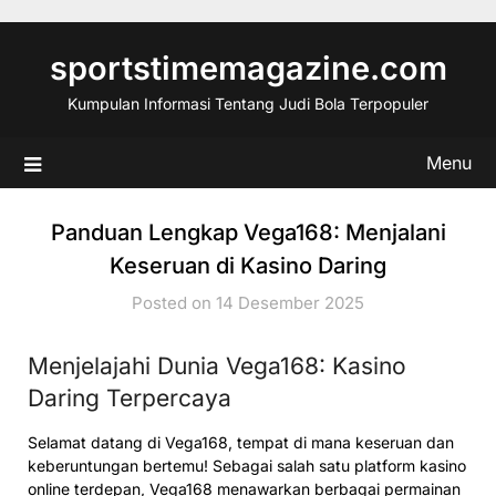
Skip
to
sportstimemagazine.com
content
Kumpulan Informasi Tentang Judi Bola Terpopuler
Menu
Panduan Lengkap Vega168: Menjalani
Keseruan di Kasino Daring
Posted on 14 Desember 2025
Menjelajahi Dunia Vega168: Kasino
Daring Terpercaya
Selamat datang di Vega168, tempat di mana keseruan dan
keberuntungan bertemu! Sebagai salah satu platform kasino
online terdepan, Vega168 menawarkan berbagai permainan