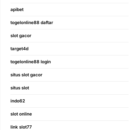
apibet
togelonline88 daftar
slot gacor
target4d
togelonline88 login
situs slot gacor
situs slot
indo62
slot online
link slot77