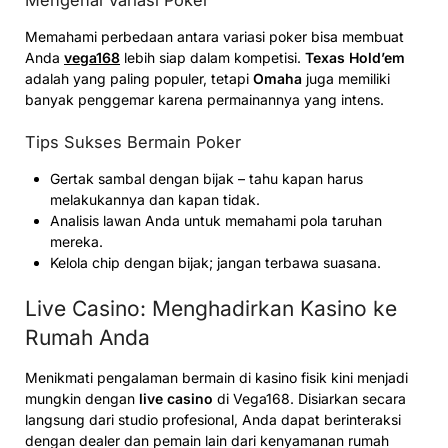
Mengenal Variasi Poker
Memahami perbedaan antara variasi poker bisa membuat
Anda
vega168
lebih siap dalam kompetisi.
Texas Hold’em
adalah yang paling populer, tetapi
Omaha
juga memiliki
banyak penggemar karena permainannya yang intens.
Tips Sukses Bermain Poker
Gertak sambal dengan bijak – tahu kapan harus
melakukannya dan kapan tidak.
Analisis lawan Anda untuk memahami pola taruhan
mereka.
Kelola chip dengan bijak; jangan terbawa suasana.
Live Casino: Menghadirkan Kasino ke
Rumah Anda
Menikmati pengalaman bermain di kasino fisik kini menjadi
mungkin dengan
live casino
di Vega168. Disiarkan secara
langsung dari studio profesional, Anda dapat berinteraksi
dengan dealer dan pemain lain dari kenyamanan rumah