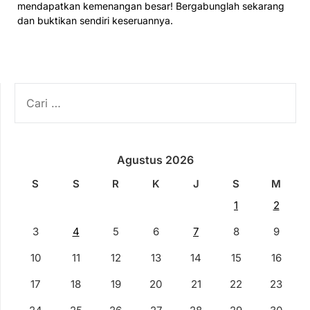
mendapatkan kemenangan besar! Bergabunglah sekarang
dan buktikan sendiri keseruannya.
CARI
UNTUK:
Agustus 2026
S
S
R
K
J
S
M
1
2
3
4
5
6
7
8
9
10
11
12
13
14
15
16
17
18
19
20
21
22
23