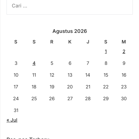
UNTUK:
Agustus 2026
S
S
R
K
J
S
M
1
2
3
4
5
6
7
8
9
10
11
12
13
14
15
16
17
18
19
20
21
22
23
24
25
26
27
28
29
30
31
« Jul