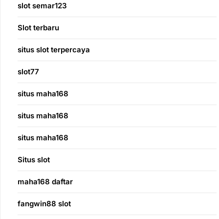
slot semar123
Slot terbaru
situs slot terpercaya
slot77
situs maha168
situs maha168
situs maha168
Situs slot
maha168 daftar
fangwin88 slot