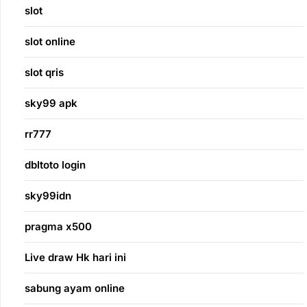
slot
slot online
slot qris
sky99 apk
rr777
dbltoto login
sky99idn
pragma x500
Live draw Hk hari ini
sabung ayam online