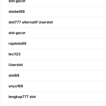
slot gacor
sbobet88
slot777 alternatif Userslot
slot gacor
rajatoto88
leci123
Userslot
slot88
unyu168
lengkap777 slot