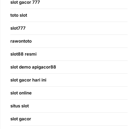
slot gacor 777
toto slot
slot777
rawontoto
slot88 resmi
slot demo apigacor88
slot gacor hari ini
slot online
situs slot
slot gacor