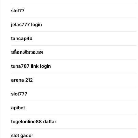
slot77
jelas777 login
tancap4d
สล็อตเติมวอเลท
tuna787 link login
arena 212
slot777
apibet
togelonline88 daftar
slot gacor