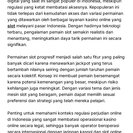
digital yang saat ini sangat populer di Indonesia, meskipun
regulasi yang ketat membatasi aksesnya. Kepopuleran ini
tidak terlepas dari kemudahan akses dan variasi permainan
yang ditawarkan oleh berbagai layanan kasino online yang
slot
melayani pasar Indonesia. Dengan hadirnya teknologi
terbaru, pengalaman pemain slot semakin realistis dan
menantang, meningkatkan daya tarik permainan ini secara
signifikan.
Permainan slot progresif menjadi salah satu fitur yang paling
banyak dicari karena menawarkan jackpot yang terus
bertambah nilainya seiring dengan jumlah taruhan pemain
secara kolektif. Konsep ini membuat pemain bersemangat
karena potensi kemenangan yang besar, meskipun risiko
kehilangan juga meningkat. Dengan variasi tema dan jenis
mesin slot yang beragam, pemain dapat memilih sesuai
preferensi dan strategi yang telah mereka pelajari.
Penting untuk memahami konteks regulasi perjudian online
di Indonesia yang sangat membatasi operasional kasino
online secara legal, sehingga banyak operator beroperasi
secara internasional dengan jaringan kasnol dan slot online