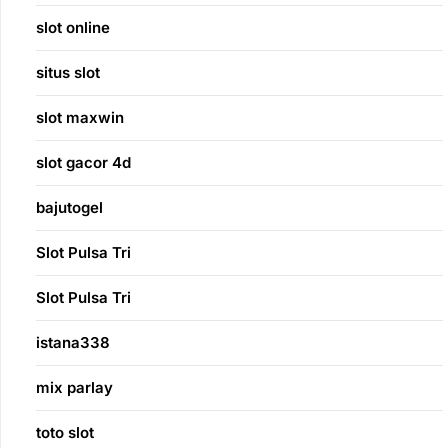
slot online
situs slot
slot maxwin
slot gacor 4d
bajutogel
Slot Pulsa Tri
Slot Pulsa Tri
istana338
mix parlay
toto slot