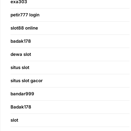
exa303
petir777 login
slot88 online
badak178
dewa slot
situs slot
situs slot gacor
bandar999
Badak178
slot