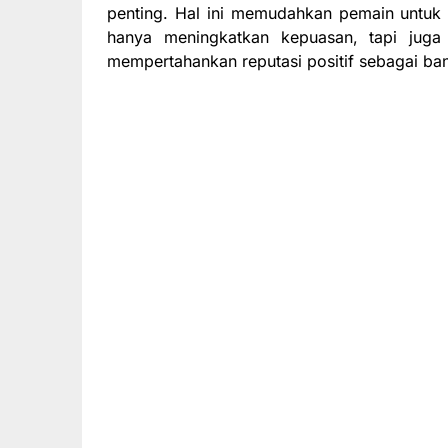
penting. Hal ini memudahkan pemain untuk 
hanya meningkatkan kepuasan, tapi juga 
mempertahankan reputasi positif sebagai ban