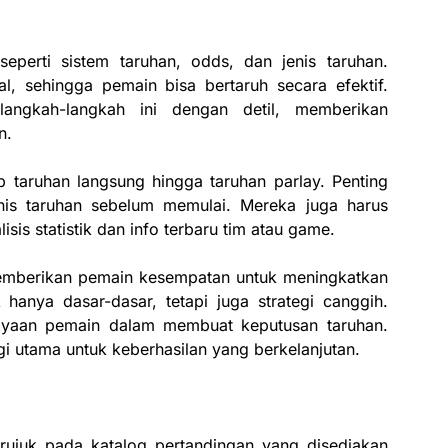
seperti sistem taruhan, odds, dan jenis taruhan.
 sehingga pemain bisa bertaruh secara efektif.
langkah-langkah ini dengan detil, memberikan
n.
p taruhan langsung hingga taruhan parlay. Penting
is taruhan sebelum memulai. Mereka juga harus
sis statistik dan info terbaru tim atau game.
emberikan pemain kesempatan untuk meningkatkan
hanya dasar-dasar, tetapi juga strategi canggih.
ayaan pemain dalam membuat keputusan taruhan.
gi utama untuk keberhasilan yang berkelanjutan.
merujuk pada katalog pertandingan yang disediakan