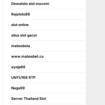
Dewatoto slot maxwin
Rajatoto88
slot online
situs slot gacor
mabosbola
www.mabosbet.co
ayojp88
UNYU168 RTP
Naga99
Server Thailand Slot