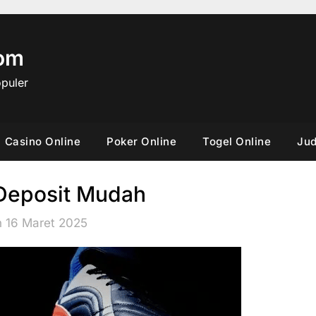
com
puler
Casino Online
Poker Online
Togel Online
Jud
 Deposit Mudah
n 16 Maret 2025