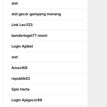
slot
slot gacor gampang menang
Link Leci123
bandartogel77 resmi
Login Apibet
slot
Amavi68
republik62
Spin Harta
Login Apigacor88