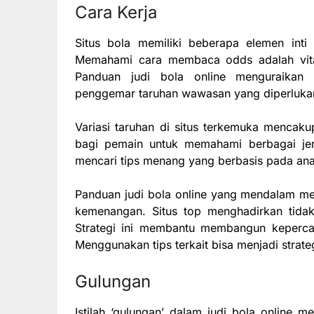
Cara Kerja
Situs bola memiliki beberapa elemen inti 
Memahami cara membaca odds adalah vital,
Panduan judi bola online menguraikan 
penggemar taruhan wawasan yang diperluka
Variasi taruhan di situs terkemuka mencaku
bagi pemain untuk memahami berbagai jen
mencari tips menang yang berbasis pada anali
Panduan judi bola online yang mendalam m
kemenangan. Situs top menghadirkan tidak 
Strategi ini membantu membangun keperc
Menggunakan tips terkait bisa menjadi strate
Gulungan
Istilah ‘gulungan’ dalam judi bola online 