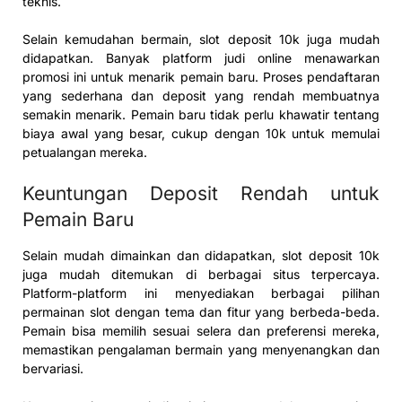
teknis.
Selain kemudahan bermain, slot deposit 10k juga mudah
didapatkan. Banyak platform judi online menawarkan
promosi ini untuk menarik pemain baru. Proses pendaftaran
yang sederhana dan deposit yang rendah membuatnya
semakin menarik. Pemain baru tidak perlu khawatir tentang
biaya awal yang besar, cukup dengan 10k untuk memulai
petualangan mereka.
Keuntungan Deposit Rendah untuk
Pemain Baru
Selain mudah dimainkan dan didapatkan, slot deposit 10k
juga mudah ditemukan di berbagai situs terpercaya.
Platform-platform ini menyediakan berbagai pilihan
permainan slot dengan tema dan fitur yang berbeda-beda.
Pemain bisa memilih sesuai selera dan preferensi mereka,
memastikan pengalaman bermain yang menyenangkan dan
bervariasi.