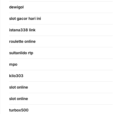
dewigol
slot gacor hari ini
istana338 link
roulette online
sultanlido rtp
mpo
kilo303
slot online
slot online
turbox500