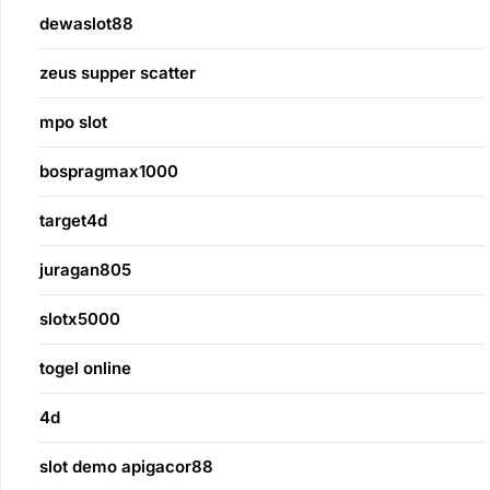
dewaslot88
zeus supper scatter
mpo slot
bospragmax1000
target4d
juragan805
slotx5000
togel online
4d
slot demo apigacor88