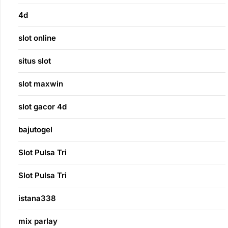
4d
slot online
situs slot
slot maxwin
slot gacor 4d
bajutogel
Slot Pulsa Tri
Slot Pulsa Tri
istana338
mix parlay