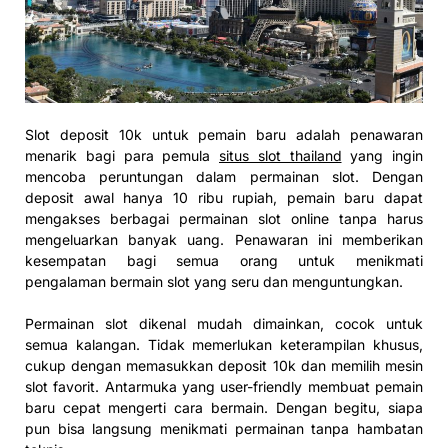
Slot deposit 10k untuk pemain baru adalah penawaran
menarik bagi para pemula
situs slot thailand
yang ingin
mencoba peruntungan dalam permainan slot. Dengan
deposit awal hanya 10 ribu rupiah, pemain baru dapat
mengakses berbagai permainan slot online tanpa harus
mengeluarkan banyak uang. Penawaran ini memberikan
kesempatan bagi semua orang untuk menikmati
pengalaman bermain slot yang seru dan menguntungkan.
Permainan slot dikenal mudah dimainkan, cocok untuk
semua kalangan. Tidak memerlukan keterampilan khusus,
cukup dengan memasukkan deposit 10k dan memilih mesin
slot favorit. Antarmuka yang user-friendly membuat pemain
baru cepat mengerti cara bermain. Dengan begitu, siapa
pun bisa langsung menikmati permainan tanpa hambatan