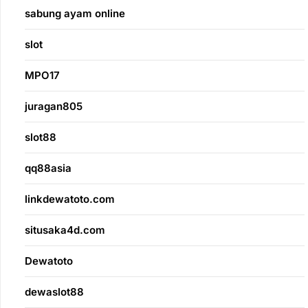
sabung ayam online
slot
MPO17
juragan805
slot88
qq88asia
linkdewatoto.com
situsaka4d.com
Dewatoto
dewaslot88