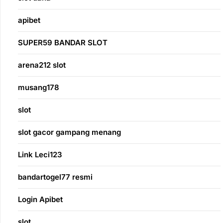
apibet
SUPER59 BANDAR SLOT
arena212 slot
musang178
slot
slot gacor gampang menang
Link Leci123
bandartogel77 resmi
Login Apibet
slot