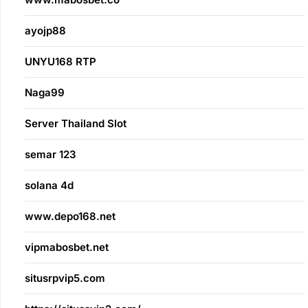
ayojp88
UNYU168 RTP
Naga99
Server Thailand Slot
semar 123
solana 4d
www.depo168.net
vipmabosbet.net
situsrpvip5.com