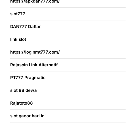
https://apkdan777.com/
slot777
DAN777 Daftar
link slot
https://loginmt777.com/
Rajaspin Link Alternatif
PT777 Pragmatic
slot 88 dewa
Rajatoto88
slot gacor hari ini