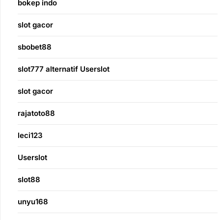
bokep indo
slot gacor
sbobet88
slot777 alternatif Userslot
slot gacor
rajatoto88
leci123
Userslot
slot88
unyu168