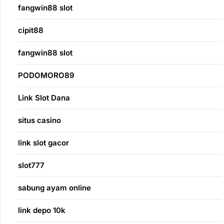
fangwin88 slot
cipit88
fangwin88 slot
PODOMORO89
Link Slot Dana
situs casino
link slot gacor
slot777
sabung ayam online
link depo 10k