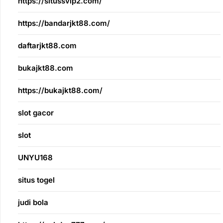
https://situssvip2.com/
https://bandarjkt88.com/
daftarjkt88.com
bukajkt88.com
https://bukajkt88.com/
slot gacor
slot
UNYU168
situs togel
judi bola