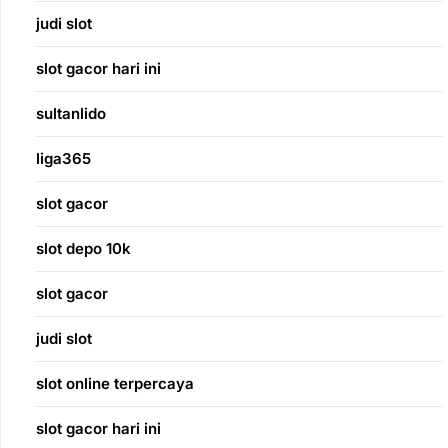
judi slot
slot gacor hari ini
sultanlido
liga365
slot gacor
slot depo 10k
slot gacor
judi slot
slot online terpercaya
slot gacor hari ini