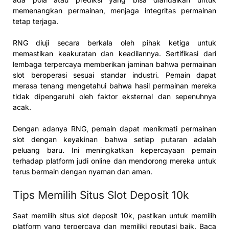
memenangkan permainan, menjaga integritas permainan
tetap terjaga.
RNG diuji secara berkala oleh pihak ketiga untuk
memastikan keakuratan dan keadilannya. Sertifikasi dari
lembaga terpercaya memberikan jaminan bahwa permainan
slot beroperasi sesuai standar industri. Pemain dapat
merasa tenang mengetahui bahwa hasil permainan mereka
tidak dipengaruhi oleh faktor eksternal dan sepenuhnya
acak.
Dengan adanya RNG, pemain dapat menikmati permainan
slot dengan keyakinan bahwa setiap putaran adalah
peluang baru. Ini meningkatkan kepercayaan pemain
terhadap platform judi online dan mendorong mereka untuk
terus bermain dengan nyaman dan aman.
Tips Memilih Situs Slot Deposit 10k
Saat memilih situs slot deposit 10k, pastikan untuk memilih
platform yang terpercaya dan memiliki reputasi baik. Baca