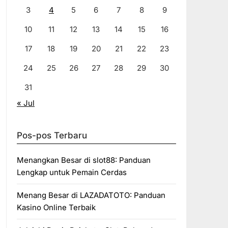
3
4
5
6
7
8
9
10
11
12
13
14
15
16
17
18
19
20
21
22
23
24
25
26
27
28
29
30
31
« Jul
Pos-pos Terbaru
Menangkan Besar di slot88: Panduan
Lengkap untuk Pemain Cerdas
Menang Besar di LAZADATOTO: Panduan
Kasino Online Terbaik