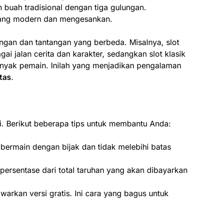
buah tradisional dengan tiga gulungan.
yang modern dan mengesankan.
nangan dan tantangan yang berbeda. Misalnya, slot
i jalan cerita dan karakter, sedangkan slot klasik
banyak pemain. Inilah yang menjadikan pengalaman
tas
.
ri. Berikut beberapa tips untuk membantu Anda:
bermain dengan bijak dan tidak melebihi batas
 persentase dari total taruhan yang akan dibayarkan
rkan versi gratis. Ini cara yang bagus untuk