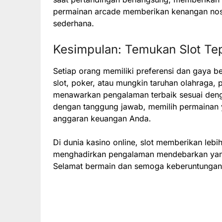
permainan arcade memberikan kenangan nost
sederhana.
Kesimpulan: Temukan Slot Te
Setiap orang memiliki preferensi dan gaya 
slot, poker, atau mungkin taruhan olahraga,
menawarkan pengalaman terbaik sesuai denga
dengan tanggung jawab, memilih permainan
anggaran keuangan Anda.
Di dunia kasino online, slot memberikan leb
menghadirkan pengalaman mendebarkan yang
Selamat bermain dan semoga keberuntungan 