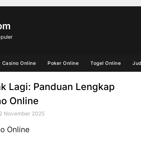
com
puler
Casino Online
Poker Online
Togel Online
Jud
yak Lagi: Panduan Lengkap
no Online
12 November 2025
o Online