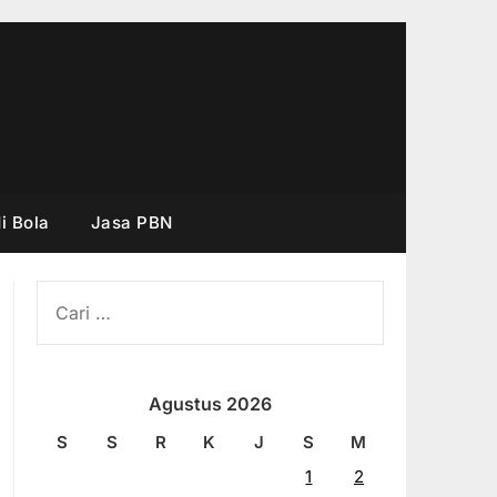
i Bola
Jasa PBN
CARI
UNTUK:
Agustus 2026
S
S
R
K
J
S
M
1
2