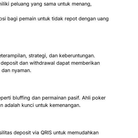
iliki peluang yang sama untuk menang,
si bagi pemain untuk tidak repot dengan uang
erampilan, strategi, dan keberuntungan.
deposit dan withdrawal dapat memberikan
r dan nyaman.
eperti bluffing dan permainan pasif. Ahli poker
 adalah kunci untuk kemenangan.
silitas deposit via QRIS untuk memudahkan