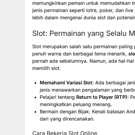
memungkinkan pemain untuk memudahkan trans
jenis permainan seperti lotre, poker, dan liv
lebih dalam mengenai dunia slot dan potensi
Slot: Permainan yang Selalu M
Slot merupakan salah satu permainan paling 
penuh warna dan berbagai tema menarik,
slo
pernah ada sebelumnya. Namun, ada hal-hal 
memilih slot.
Memahami Variasi Slot:
Ada berbagai jenis
jenis menawarkan pengalaman yang berb
Pelajari tentang
Return to Player (RTP):
Pe
meningkatkan peluang menang.
Bermain dengan Bijak: Kenali batasan An
dari yang direncanakan.
Cara Bekerja Slot Online