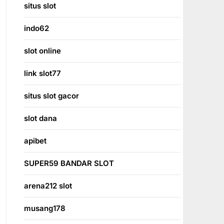
situs slot
indo62
slot online
link slot77
situs slot gacor
slot dana
apibet
SUPER59 BANDAR SLOT
arena212 slot
musang178