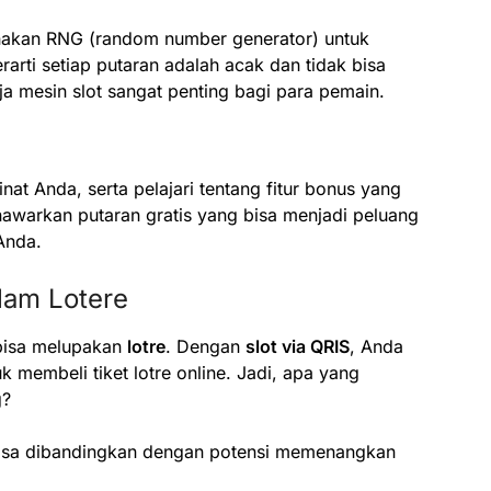
unakan RNG (random number generator) untuk
arti setiap putaran adalah acak dan tidak bisa
rja mesin slot sangat penting bagi para pemain.
nat Anda, serta pelajari tentang fitur bonus yang
awarkan putaran gratis yang bisa menjadi peluang
Anda.
lam Lotere
 bisa melupakan
lotre
. Dengan
slot via QRIS
, Anda
 membeli tiket lotre online. Jadi, apa yang
g?
bisa dibandingkan dengan potensi memenangkan