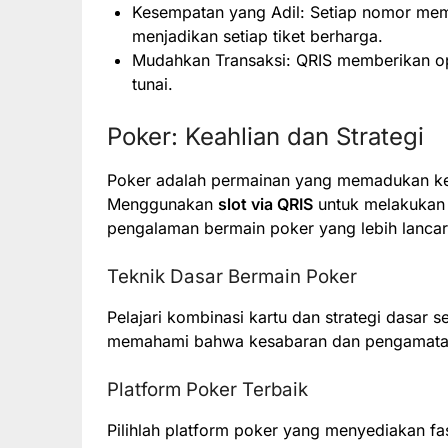
Kesempatan yang Adil: Setiap nomor mem
menjadikan setiap tiket berharga.
Mudahkan Transaksi: QRIS memberikan op
tunai.
Poker: Keahlian dan Strategi
Poker adalah permainan yang memadukan ket
Menggunakan
slot via QRIS
untuk melakukan 
pengalaman bermain poker yang lebih lanca
Teknik Dasar Bermain Poker
Pelajari kombinasi kartu dan strategi dasar s
memahami bahwa kesabaran dan pengamatan
Platform Poker Terbaik
Pilihlah platform poker yang menyediakan fa