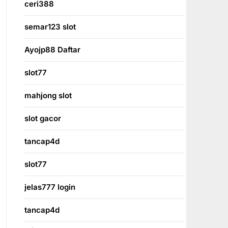
ceri388
semar123 slot
Ayojp88 Daftar
slot77
mahjong slot
slot gacor
tancap4d
slot77
jelas777 login
tancap4d