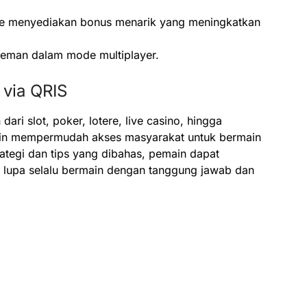
e menyediakan bonus menarik yang meningkatkan
eman dalam mode multiplayer.
 via QRIS
ri slot, poker, lotere, live casino, hingga
n mempermudah akses masyarakat untuk bermain
tegi dan tips yang dibahas, pemain dapat
 lupa selalu bermain dengan tanggung jawab dan