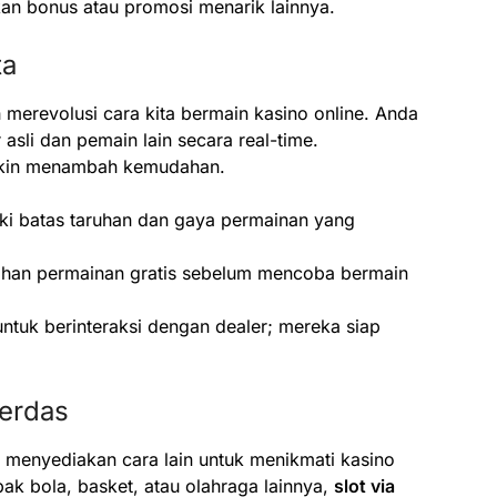
kan bonus atau promosi menarik lainnya.
ta
 merevolusi cara kita bermain kasino online. Anda
 asli dan pemain lain secara real-time.
makin menambah kemudahan.
ki batas taruhan dan gaya permainan yang
lihan permainan gratis sebelum mencoba bermain
ntuk berinteraksi dengan dealer; mereka siap
erdas
menyediakan cara lain untuk menikmati kasino
k bola, basket, atau olahraga lainnya,
slot via