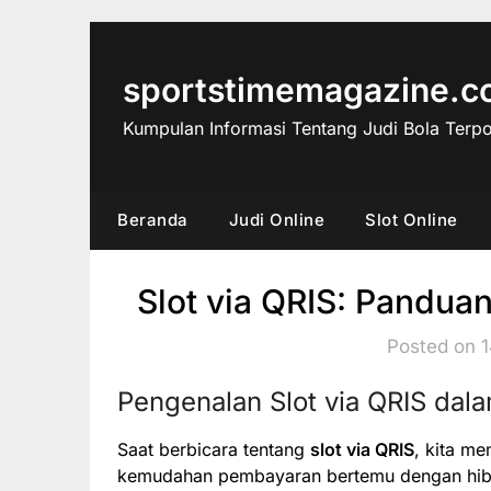
Skip
to
content
sportstimemagazine.
Kumpulan Informasi Tentang Judi Bola Terpo
Beranda
Judi Online
Slot Online
Slot via QRIS: Pandua
Posted on 
Pengenalan Slot via QRIS dal
Saat berbicara tentang
slot via QRIS
, kita me
kemudahan pembayaran bertemu dengan hibu