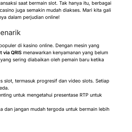
aksi saat bermain slot. Tak hanya itu, berbagai
e casino juga semakin mudah diakses. Mari kita gali
nya dalam perjudian online!
enarik
populer di kasino online. Dengan mesin yang
t via QRIS
menawarkan kenyamanan yang belum
yang sering diabaikan oleh pemain baru ketika
 slot, termasuk progresif dan video slots. Setiap
eda.
nting untuk mengetahui presentase RTP untuk
da dan jangan mudah tergoda untuk bermain lebih