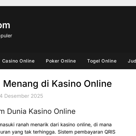
com
puler
Casino Online
Poker Online
Togel Online
Jud
n Menang di Kasino Online
14 Desember 2025
am Dunia Kasino Online
masuki ranah menarik dari kasino online, di mana
ran yang tak terhingga. Sistem pembayaran QRIS