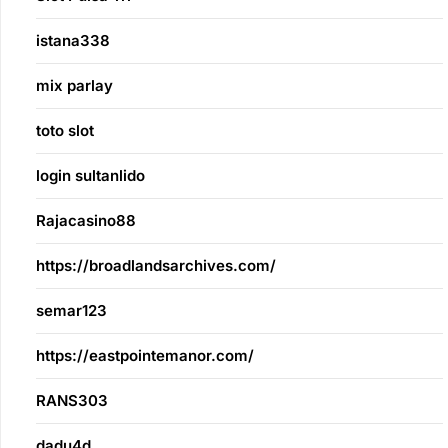
istana338
mix parlay
toto slot
login sultanlido
Rajacasino88
https://broadlandsarchives.com/
semar123
https://eastpointemanor.com/
RANS303
dadu4d