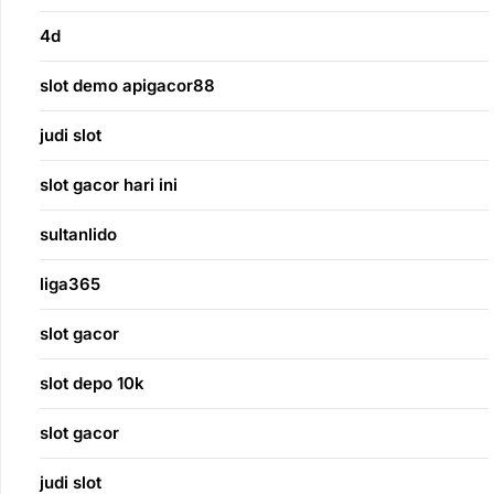
4d
slot demo apigacor88
judi slot
slot gacor hari ini
sultanlido
liga365
slot gacor
slot depo 10k
slot gacor
judi slot