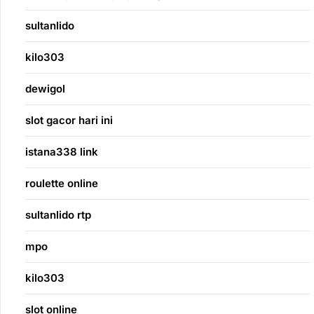
sultanlido
kilo303
dewigol
slot gacor hari ini
istana338 link
roulette online
sultanlido rtp
mpo
kilo303
slot online