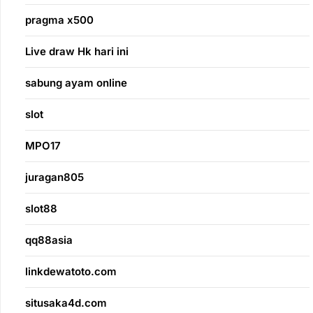
pragma x500
Live draw Hk hari ini
sabung ayam online
slot
MPO17
juragan805
slot88
qq88asia
linkdewatoto.com
situsaka4d.com