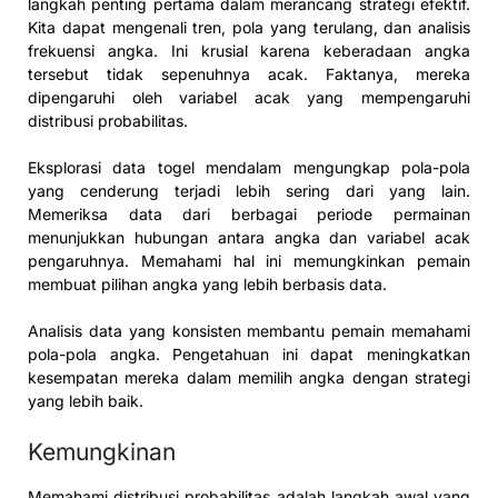
langkah penting pertama dalam merancang strategi efektif.
Kita dapat mengenali tren, pola yang terulang, dan analisis
frekuensi angka. Ini krusial karena keberadaan angka
tersebut tidak sepenuhnya acak. Faktanya, mereka
dipengaruhi oleh variabel acak yang mempengaruhi
distribusi probabilitas.
Eksplorasi data togel mendalam mengungkap pola-pola
yang cenderung terjadi lebih sering dari yang lain.
Memeriksa data dari berbagai periode permainan
menunjukkan hubungan antara angka dan variabel acak
pengaruhnya. Memahami hal ini memungkinkan pemain
membuat pilihan angka yang lebih berbasis data.
Analisis data yang konsisten membantu pemain memahami
pola-pola angka. Pengetahuan ini dapat meningkatkan
kesempatan mereka dalam memilih angka dengan strategi
yang lebih baik.
Kemungkinan
Memahami distribusi probabilitas adalah langkah awal yang