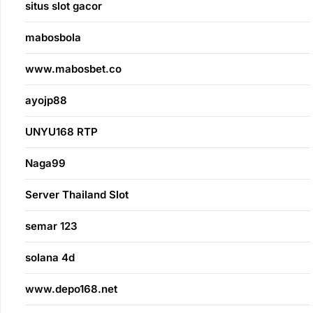
situs slot gacor
mabosbola
www.mabosbet.co
ayojp88
UNYU168 RTP
Naga99
Server Thailand Slot
semar 123
solana 4d
www.depo168.net