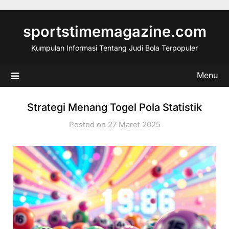
Skip
to
sportstimemagazine.com
content
Kumpulan Informasi Tentang Judi Bola Terpopuler
Menu
Strategi Menang Togel Pola Statistik
Posted on 27 Maret 2025