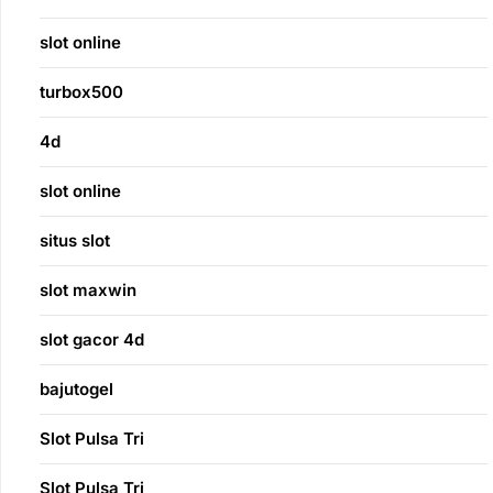
slot online
turbox500
4d
slot online
situs slot
slot maxwin
slot gacor 4d
bajutogel
Slot Pulsa Tri
Slot Pulsa Tri