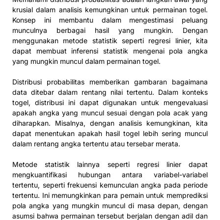
krusial dalam analisis kemungkinan untuk permainan togel.
Konsep ini membantu dalam mengestimasi peluang
munculnya berbagai hasil yang mungkin. Dengan
menggunakan metode statistik seperti regresi linier, kita
dapat membuat inferensi statistik mengenai pola angka
yang mungkin muncul dalam permainan togel.
Distribusi probabilitas memberikan gambaran bagaimana
data ditebar dalam rentang nilai tertentu. Dalam konteks
togel, distribusi ini dapat digunakan untuk mengevaluasi
apakah angka yang muncul sesuai dengan pola acak yang
diharapkan. Misalnya, dengan analisis kemungkinan, kita
dapat menentukan apakah hasil togel lebih sering muncul
dalam rentang angka tertentu atau tersebar merata.
Metode statistik lainnya seperti regresi linier dapat
mengkuantifikasi hubungan antara variabel-variabel
tertentu, seperti frekuensi kemunculan angka pada periode
tertentu. Ini memungkinkan para pemain untuk memprediksi
pola angka yang mungkin muncul di masa depan, dengan
asumsi bahwa permainan tersebut berjalan dengan adil dan