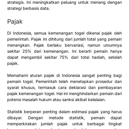
strategis. Ini meningkatkan peluang untuk menang dengan
strategi berbasis data.
Pajak
Di Indonesia, semua kemenangan togel dikenai pajak oleh
pemerintah. Pajak ini dihitung dari jumlah total yang pemain
menangkan. Pajak berlaku bervariasi, namun umumnya
sekitar 25% dari kemenangan. Ini berarti pemain hanya
dapat mengambil sekitar 75% dari total hadiah, setelah
pajak.
Memahami aturan pajak di Indonesia sangat penting bagi
pemain togel. Pemerintah telah menetapkan prosedur dan
syarat khusus, termasuk cara deklarasi dan pembayaran
pajak kemenangan togel. Hal ini menghindarkan pemain dari
potensi masalah hukum atau sanksi akibat kelalaian.
Statistik berperan penting dalam estimasi pajak yang harus
dibayar. Dengan metode statistik, pemain dapat
memperkirakan jumlah pajak untuk berbagai tingkat