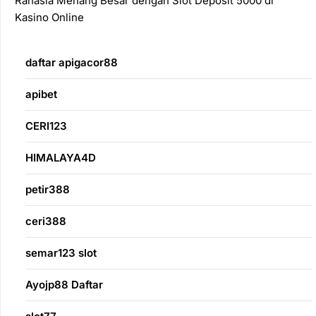
Rahasia Menang Besar dengan Slot Deposit 5000 di
Kasino Online
daftar apigacor88
apibet
CERI123
HIMALAYA4D
petir388
ceri388
semar123 slot
Ayojp88 Daftar