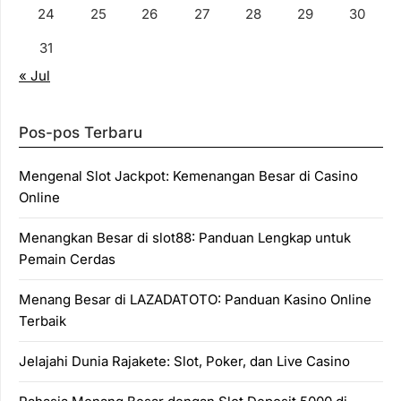
24
25
26
27
28
29
30
31
« Jul
Pos-pos Terbaru
Mengenal Slot Jackpot: Kemenangan Besar di Casino
Online
Menangkan Besar di slot88: Panduan Lengkap untuk
Pemain Cerdas
Menang Besar di LAZADATOTO: Panduan Kasino Online
Terbaik
Jelajahi Dunia Rajakete: Slot, Poker, dan Live Casino