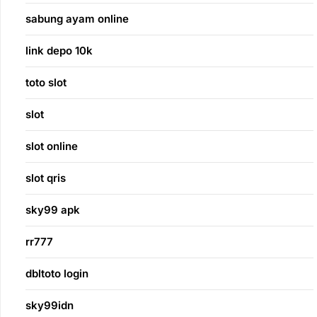
sabung ayam online
link depo 10k
toto slot
slot
slot online
slot qris
sky99 apk
rr777
dbltoto login
sky99idn