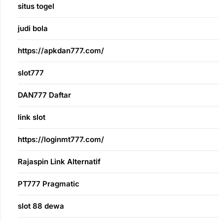
situs togel
judi bola
https://apkdan777.com/
slot777
DAN777 Daftar
link slot
https://loginmt777.com/
Rajaspin Link Alternatif
PT777 Pragmatic
slot 88 dewa