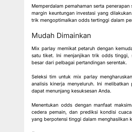
Memperdalam pemahaman serta penerapan str
margin keuntungan investasi yang dilakukan
trik mengoptimalkan odds tertinggi dalam p
Mudah Dimainkan
Mix parlay memikat petaruh dengan kemud
satu tiket. Ini menjanjikan trik odds ting
besar dari pelbagai pertandingan serentak.
Seleksi tim untuk mix parlay mengharuskan
analisis kinerja menyeluruh. Ini melibatkan
dapat menunjang kesuksesan Anda.
Menentukan odds dengan manfaat maksimal 
cedera pemain, dan prediksi kondisi cuaca.
yang berpotensi tinggi dalam menghasilkan k