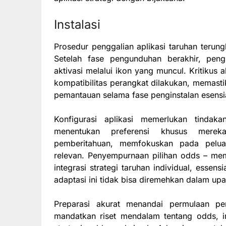
Instalasi
Prosedur penggalian aplikasi taruhan terung
Setelah fase pengunduhan berakhir, pengi
aktivasi melalui ikon yang muncul. Kritikus
kompatibilitas perangkat dilakukan, memastik
pemantauan selama fase penginstalan esens
Konfigurasi aplikasi memerlukan tinda
menentukan preferensi khusus mereka
pemberitahuan, memfokuskan pada pelu
relevan. Penyempurnaan pilihan odds – mem
integrasi strategi taruhan individual, ess
adaptasi ini tidak bisa diremehkan dalam u
Preparasi akurat menandai permulaan pe
mandatkan riset mendalam tentang odds, i