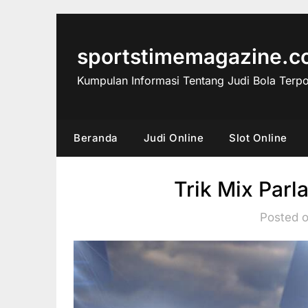
Skip
to
content
sportstimemagazine.
Kumpulan Informasi Tentang Judi Bola Terpo
Beranda
Judi Online
Slot Online
Trik Mix Parl
Posted 