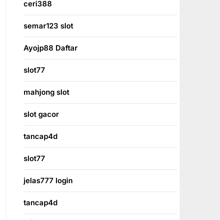
ceri388
semar123 slot
Ayojp88 Daftar
slot77
mahjong slot
slot gacor
tancap4d
slot77
jelas777 login
tancap4d