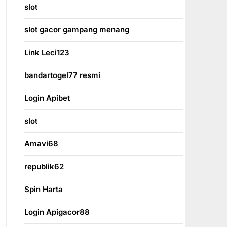
slot
slot gacor gampang menang
Link Leci123
bandartogel77 resmi
Login Apibet
slot
Amavi68
republik62
Spin Harta
Login Apigacor88