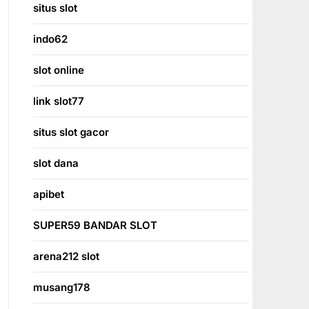
situs slot
indo62
slot online
link slot77
situs slot gacor
slot dana
apibet
SUPER59 BANDAR SLOT
arena212 slot
musang178