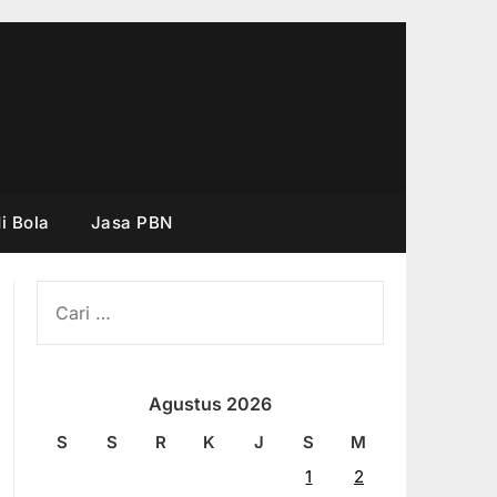
i Bola
Jasa PBN
CARI
UNTUK:
Agustus 2026
S
S
R
K
J
S
M
1
2