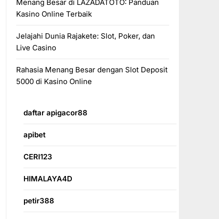
Menang Besar di LAZADATOTO: Panduan
Kasino Online Terbaik
Jelajahi Dunia Rajakete: Slot, Poker, dan
Live Casino
Rahasia Menang Besar dengan Slot Deposit
5000 di Kasino Online
daftar apigacor88
apibet
CERI123
HIMALAYA4D
petir388