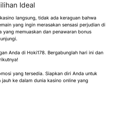
lihan Ideal
kasino langsung, tidak ada keraguan bahwa
emain yang ingin merasakan sensasi perjudian di
una yang memuaskan dan penawaran bonus
unjungi.
an Anda di Hoki178. Bergabunglah hari ini dan
ikutnya!
osi yang tersedia. Siapkan diri Anda untuk
jauh ke dalam dunia kasino online yang