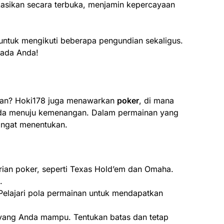
ikasikan secara terbuka, menjamin kepercayaan
untuk mengikuti beberapa pengundian sekaligus.
pada Anda!
gan? Hoki178 juga menawarkan
poker
, di mana
nda menuju kemenangan. Dalam permainan yang
sangat menentukan.
ian poker, seperti Texas Hold’em dan Omaha.
.
elajari pola permainan untuk mendapatkan
 yang Anda mampu. Tentukan batas dan tetap