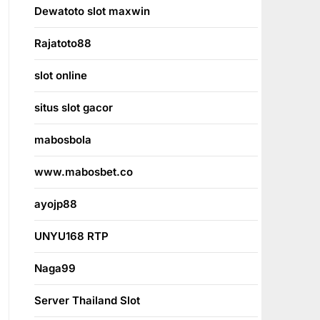
Dewatoto slot maxwin
Rajatoto88
slot online
situs slot gacor
mabosbola
www.mabosbet.co
ayojp88
UNYU168 RTP
Naga99
Server Thailand Slot