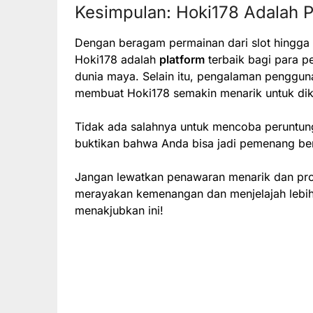
Kesimpulan: Hoki178 Adalah Pi
Dengan beragam permainan dari slot hingga 
Hoki178 adalah
platform
terbaik bagi para p
dunia maya. Selain itu, pengalaman pengg
membuat Hoki178 semakin menarik untuk dik
Tidak ada salahnya untuk mencoba peruntung
buktikan bahwa Anda bisa jadi pemenang ber
Jangan lewatkan penawaran menarik dan prom
merayakan kemenangan dan menjelajah lebih 
menakjubkan ini!