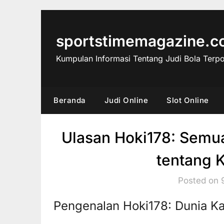
Skip
to
content
sportstimemagazine.
Kumpulan Informasi Tentang Judi Bola Terpo
Beranda
Judi Online
Slot Online
Ulasan Hoki178: Semu
tentang 
Posted on
Pengenalan Hoki178: Dunia Ka