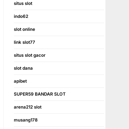
situs slot
indo62
slot online
link slot77
situs slot gacor
slot dana
apibet
SUPER59 BANDAR SLOT
arena212 slot
musang178