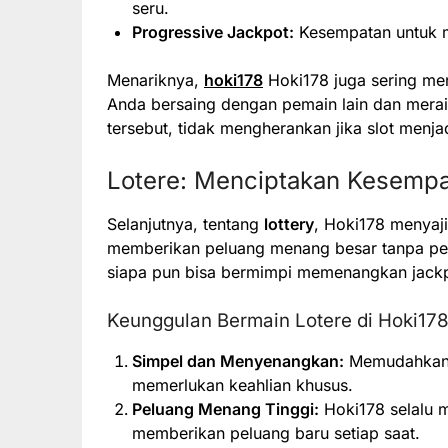
seru.
Progressive Jackpot:
Kesempatan untuk m
Menariknya,
hoki178
Hoki178 juga sering me
Anda bersaing dengan pemain lain dan mera
tersebut, tidak mengherankan jika slot menjad
Lotere: Menciptakan Kesemp
Selanjutnya, tentang
lottery
, Hoki178 menyaj
memberikan peluang menang besar tanpa perlu
siapa pun bisa bermimpi memenangkan jackp
Keunggulan Bermain Lotere di Hoki17
Simpel dan Menyenangkan:
Memudahkan s
memerlukan keahlian khusus.
Peluang Menang Tinggi:
Hoki178 selalu 
memberikan peluang baru setiap saat.