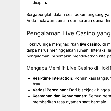
disiplin.
Bergabunglah dalam sesi poker langsung ya
Anda melawan pemain dari seluruh dunia. Ini
Pengalaman Live Casino yan
Hoki178 juga menghadirkan
live casino
, di 
tanpa harus meninggalkan rumah. Interaksi 
pengalaman ini semakin mendekatkan kita p
Mengapa Memilih Live Casino di Hoki
Real-time Interaction:
Komunikasi langsun
fisik.
Variasi Permainan:
Dari blackjack hingga 
Keamanan dan Kenyamanan:
Semua perma
memberikan rasa nyaman saat bermain.