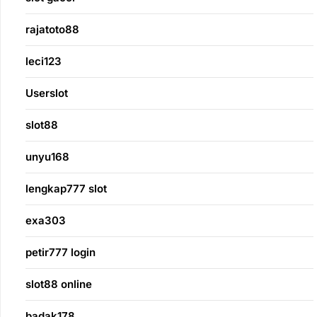
rajatoto88
leci123
Userslot
slot88
unyu168
lengkap777 slot
exa303
petir777 login
slot88 online
badak178