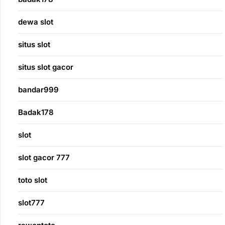
dewa slot
situs slot
situs slot gacor
bandar999
Badak178
slot
slot gacor 777
toto slot
slot777