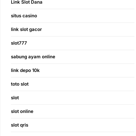
Link Slot Dana
situs casino
link slot gacor
slot777
sabung ayam online
link depo 10k
toto slot
slot
slot online
slot qris