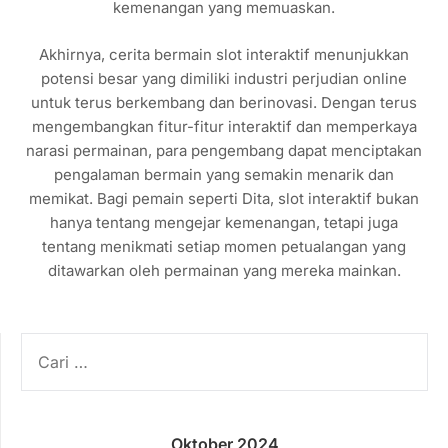
kemenangan yang memuaskan.
Akhirnya, cerita bermain slot interaktif menunjukkan
potensi besar yang dimiliki industri perjudian online
untuk terus berkembang dan berinovasi. Dengan terus
mengembangkan fitur-fitur interaktif dan memperkaya
narasi permainan, para pengembang dapat menciptakan
pengalaman bermain yang semakin menarik dan
memikat. Bagi pemain seperti Dita, slot interaktif bukan
hanya tentang mengejar kemenangan, tetapi juga
tentang menikmati setiap momen petualangan yang
ditawarkan oleh permainan yang mereka mainkan.
CARI
UNTUK:
Oktober 2024