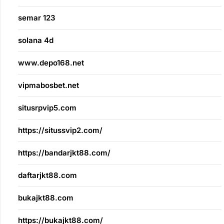
semar 123
solana 4d
www.depo168.net
vipmabosbet.net
situsrpvip5.com
https://situssvip2.com/
https://bandarjkt88.com/
daftarjkt88.com
bukajkt88.com
https://bukajkt88.com/