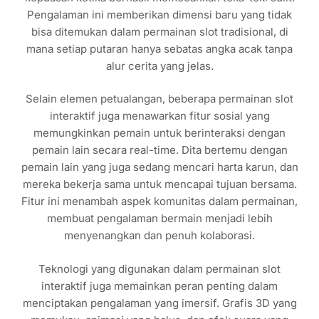
Pengalaman ini memberikan dimensi baru yang tidak
bisa ditemukan dalam permainan slot tradisional, di
mana setiap putaran hanya sebatas angka acak tanpa
alur cerita yang jelas.
Selain elemen petualangan, beberapa permainan slot
interaktif juga menawarkan fitur sosial yang
memungkinkan pemain untuk berinteraksi dengan
pemain lain secara real-time. Dita bertemu dengan
pemain lain yang juga sedang mencari harta karun, dan
mereka bekerja sama untuk mencapai tujuan bersama.
Fitur ini menambah aspek komunitas dalam permainan,
membuat pengalaman bermain menjadi lebih
menyenangkan dan penuh kolaborasi.
Teknologi yang digunakan dalam permainan slot
interaktif juga memainkan peran penting dalam
menciptakan pengalaman yang imersif. Grafis 3D yang