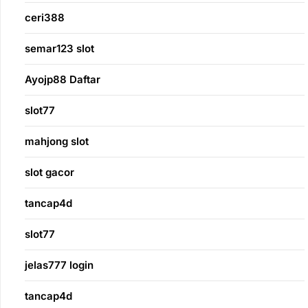
ceri388
semar123 slot
Ayojp88 Daftar
slot77
mahjong slot
slot gacor
tancap4d
slot77
jelas777 login
tancap4d