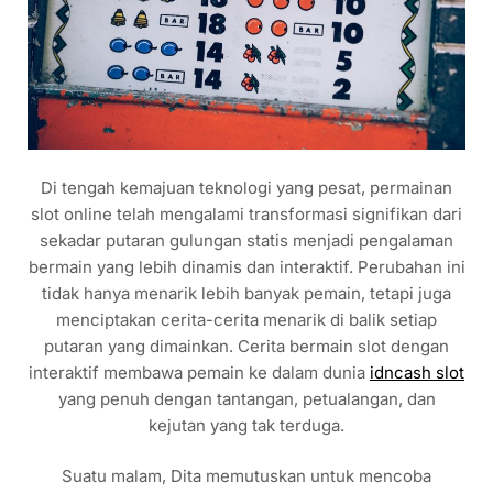
Di tengah kemajuan teknologi yang pesat, permainan
slot online telah mengalami transformasi signifikan dari
sekadar putaran gulungan statis menjadi pengalaman
bermain yang lebih dinamis dan interaktif. Perubahan ini
tidak hanya menarik lebih banyak pemain, tetapi juga
menciptakan cerita-cerita menarik di balik setiap
putaran yang dimainkan. Cerita bermain slot dengan
interaktif membawa pemain ke dalam dunia
idncash slot
yang penuh dengan tantangan, petualangan, dan
kejutan yang tak terduga.
Suatu malam, Dita memutuskan untuk mencoba