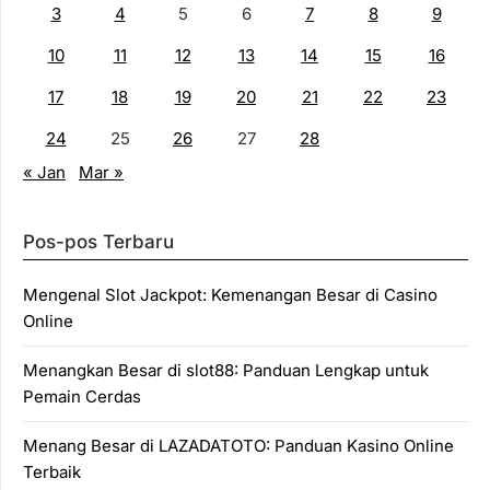
3
4
5
6
7
8
9
10
11
12
13
14
15
16
17
18
19
20
21
22
23
24
25
26
27
28
« Jan
Mar »
Pos-pos Terbaru
Mengenal Slot Jackpot: Kemenangan Besar di Casino
Online
Menangkan Besar di slot88: Panduan Lengkap untuk
Pemain Cerdas
Menang Besar di LAZADATOTO: Panduan Kasino Online
Terbaik