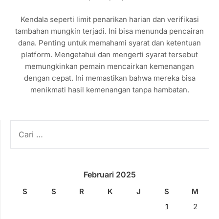
Kendala seperti limit penarikan harian dan verifikasi
tambahan mungkin terjadi. Ini bisa menunda pencairan
dana. Penting untuk memahami syarat dan ketentuan
platform. Mengetahui dan mengerti syarat tersebut
memungkinkan pemain mencairkan kemenangan
dengan cepat. Ini memastikan bahwa mereka bisa
menikmati hasil kemenangan tanpa hambatan.
CARI
UNTUK:
Februari 2025
S
S
R
K
J
S
M
1
2