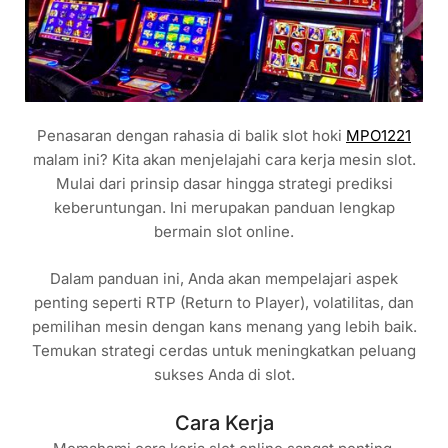
Penasaran dengan rahasia di balik slot hoki
MPO1221
malam ini? Kita akan menjelajahi cara kerja mesin slot.
Mulai dari prinsip dasar hingga strategi prediksi
keberuntungan. Ini merupakan panduan lengkap
bermain slot online.
Dalam panduan ini, Anda akan mempelajari aspek
penting seperti RTP (Return to Player), volatilitas, dan
pemilihan mesin dengan kans menang yang lebih baik.
Temukan strategi cerdas untuk meningkatkan peluang
sukses Anda di slot.
Cara Kerja