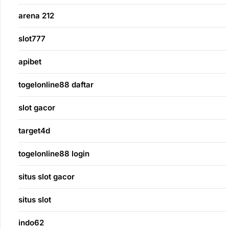
arena 212
slot777
apibet
togelonline88 daftar
slot gacor
target4d
togelonline88 login
situs slot gacor
situs slot
indo62