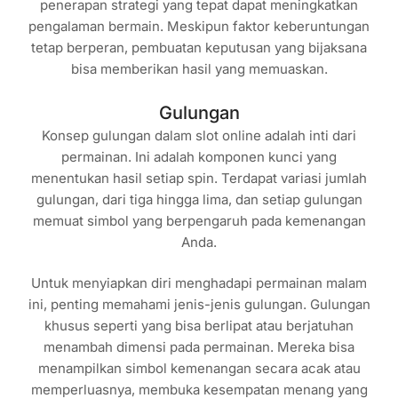
penerapan strategi yang tepat dapat meningkatkan
pengalaman bermain. Meskipun faktor keberuntungan
tetap berperan, pembuatan keputusan yang bijaksana
bisa memberikan hasil yang memuaskan.
Gulungan
Konsep gulungan dalam slot online adalah inti dari
permainan. Ini adalah komponen kunci yang
menentukan hasil setiap spin. Terdapat variasi jumlah
gulungan, dari tiga hingga lima, dan setiap gulungan
memuat simbol yang berpengaruh pada kemenangan
Anda.
Untuk menyiapkan diri menghadapi permainan malam
ini, penting memahami jenis-jenis gulungan. Gulungan
khusus seperti yang bisa berlipat atau berjatuhan
menambah dimensi pada permainan. Mereka bisa
menampilkan simbol kemenangan secara acak atau
memperluasnya, membuka kesempatan menang yang