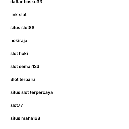
daftar bosku33
link slot
situs slot88
hokiraja
slot hoki
slot semar123
Slot terbaru
situs slot terpercaya
slot77
situs maha168