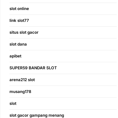
slot online
link slot77
situs slot gacor
slot dana
apibet
SUPER59 BANDAR SLOT
arena212 slot
musang178
slot
slot gacor gampang menang