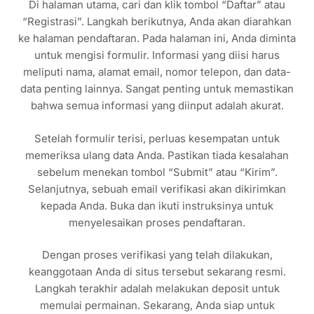
Di halaman utama, cari dan klik tombol “Daftar” atau
“Registrasi”. Langkah berikutnya, Anda akan diarahkan
ke halaman pendaftaran. Pada halaman ini, Anda diminta
untuk mengisi formulir. Informasi yang diisi harus
meliputi nama, alamat email, nomor telepon, dan data-
data penting lainnya. Sangat penting untuk memastikan
bahwa semua informasi yang diinput adalah akurat.
Setelah formulir terisi, perluas kesempatan untuk
memeriksa ulang data Anda. Pastikan tiada kesalahan
sebelum menekan tombol “Submit” atau “Kirim”.
Selanjutnya, sebuah email verifikasi akan dikirimkan
kepada Anda. Buka dan ikuti instruksinya untuk
menyelesaikan proses pendaftaran.
Dengan proses verifikasi yang telah dilakukan,
keanggotaan Anda di situs tersebut sekarang resmi.
Langkah terakhir adalah melakukan deposit untuk
memulai permainan. Sekarang, Anda siap untuk