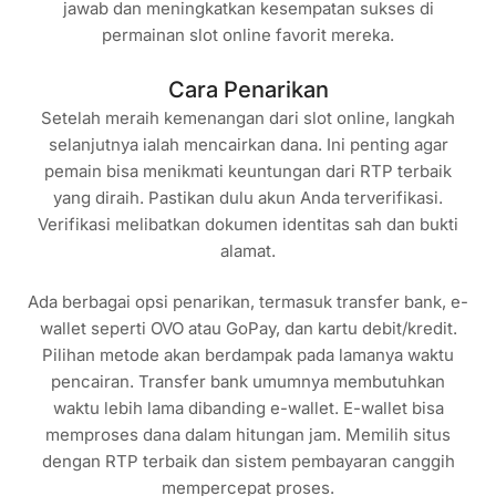
jawab dan meningkatkan kesempatan sukses di
permainan slot online favorit mereka.
Cara Penarikan
Setelah meraih kemenangan dari slot online, langkah
selanjutnya ialah mencairkan dana. Ini penting agar
pemain bisa menikmati keuntungan dari RTP terbaik
yang diraih. Pastikan dulu akun Anda terverifikasi.
Verifikasi melibatkan dokumen identitas sah dan bukti
alamat.
Ada berbagai opsi penarikan, termasuk transfer bank, e-
wallet seperti OVO atau GoPay, dan kartu debit/kredit.
Pilihan metode akan berdampak pada lamanya waktu
pencairan. Transfer bank umumnya membutuhkan
waktu lebih lama dibanding e-wallet. E-wallet bisa
memproses dana dalam hitungan jam. Memilih situs
dengan RTP terbaik dan sistem pembayaran canggih
mempercepat proses.