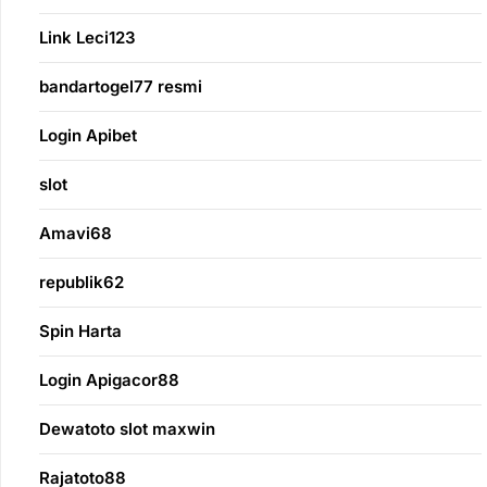
Link Leci123
bandartogel77 resmi
Login Apibet
slot
Amavi68
republik62
Spin Harta
Login Apigacor88
Dewatoto slot maxwin
Rajatoto88