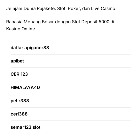
Jelajahi Dunia Rajakete: Slot, Poker, dan Live Casino
Rahasia Menang Besar dengan Slot Deposit 5000 di
Kasino Online
daftar apigacor88
apibet
CERI123
HIMALAYA4D
petir388
ceri388
semar123 slot