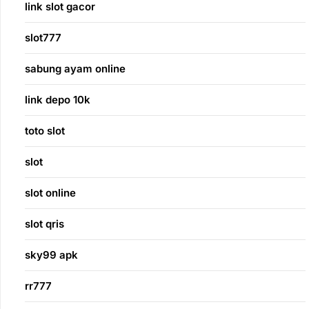
link slot gacor
slot777
sabung ayam online
link depo 10k
toto slot
slot
slot online
slot qris
sky99 apk
rr777