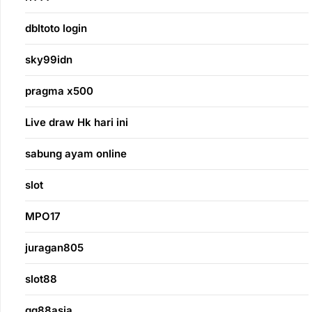
dbltoto login
sky99idn
pragma x500
Live draw Hk hari ini
sabung ayam online
slot
MPO17
juragan805
slot88
qq88asia