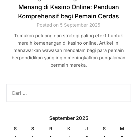
Menang di Kasino Online: Panduan
Komprehensif bagi Pemain Cerdas
Posted on 5 September 2025
Temukan peluang dan strategi paling efektif untuk
meraih kemenangan di kasino online. Artikel ini
menawarkan wawasan mendalam bagi para pemain
berpendidikan yang ingin meningkatkan pengalaman
bermain mereka.
CARI
UNTUK:
September 2025
S
S
R
K
J
S
M