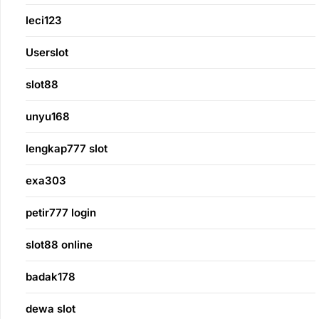
leci123
Userslot
slot88
unyu168
lengkap777 slot
exa303
petir777 login
slot88 online
badak178
dewa slot