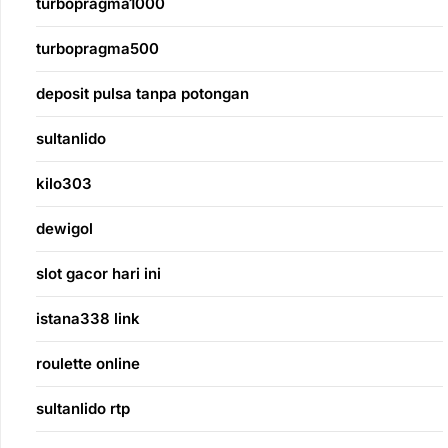
turbopragma1000
turbopragma500
deposit pulsa tanpa potongan
sultanlido
kilo303
dewigol
slot gacor hari ini
istana338 link
roulette online
sultanlido rtp