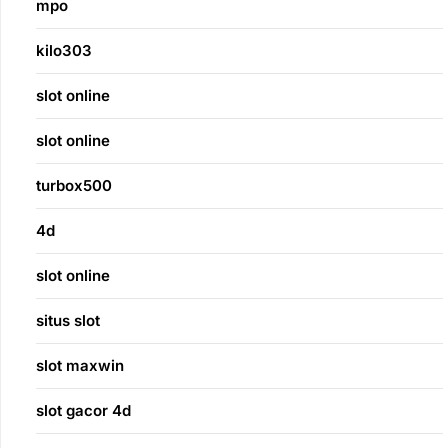
mpo
kilo303
slot online
slot online
turbox500
4d
slot online
situs slot
slot maxwin
slot gacor 4d