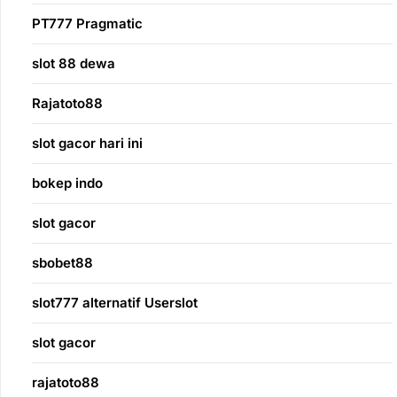
PT777 Pragmatic
slot 88 dewa
Rajatoto88
slot gacor hari ini
bokep indo
slot gacor
sbobet88
slot777 alternatif Userslot
slot gacor
rajatoto88