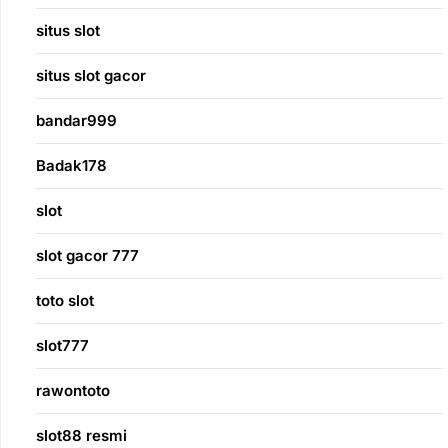
situs slot
situs slot gacor
bandar999
Badak178
slot
slot gacor 777
toto slot
slot777
rawontoto
slot88 resmi