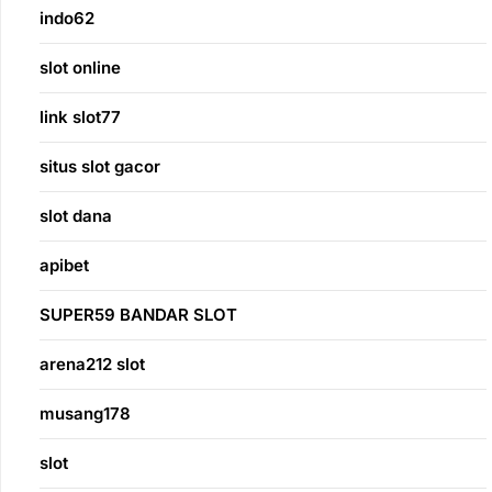
indo62
slot online
link slot77
situs slot gacor
slot dana
apibet
SUPER59 BANDAR SLOT
arena212 slot
musang178
slot