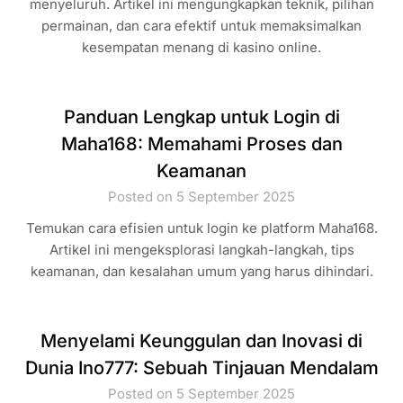
menyeluruh. Artikel ini mengungkapkan teknik, pilihan
permainan, dan cara efektif untuk memaksimalkan
kesempatan menang di kasino online.
Panduan Lengkap untuk Login di
Maha168: Memahami Proses dan
Keamanan
Posted on 5 September 2025
Temukan cara efisien untuk login ke platform Maha168.
Artikel ini mengeksplorasi langkah-langkah, tips
keamanan, dan kesalahan umum yang harus dihindari.
Menyelami Keunggulan dan Inovasi di
Dunia Ino777: Sebuah Tinjauan Mendalam
Posted on 5 September 2025