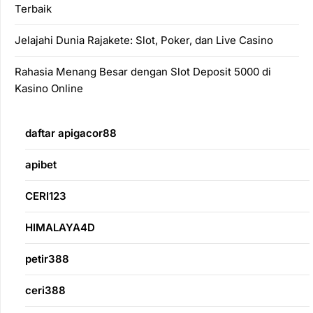
Terbaik
Jelajahi Dunia Rajakete: Slot, Poker, dan Live Casino
Rahasia Menang Besar dengan Slot Deposit 5000 di
Kasino Online
daftar apigacor88
apibet
CERI123
HIMALAYA4D
petir388
ceri388