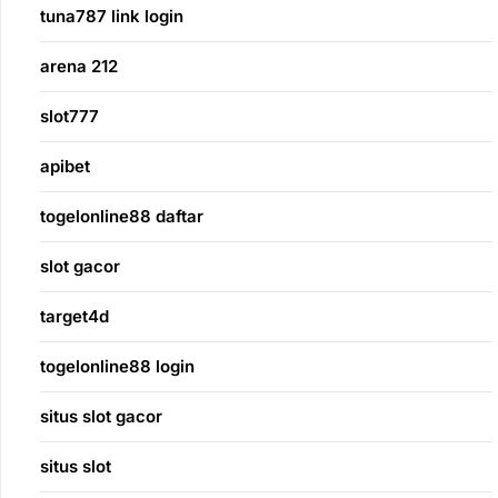
tuna787 link login
arena 212
slot777
apibet
togelonline88 daftar
slot gacor
target4d
togelonline88 login
situs slot gacor
situs slot