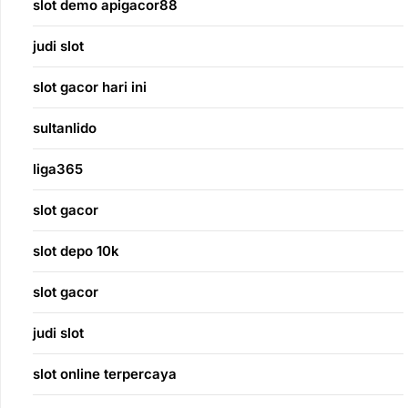
slot demo apigacor88
judi slot
slot gacor hari ini
sultanlido
liga365
slot gacor
slot depo 10k
slot gacor
judi slot
slot online terpercaya