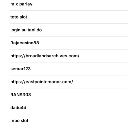
mix parlay
toto slot
login sultanlido
Rajacasino88
https://broadlandsarchives.com/
semar123
https://eastpointemanor.com/
RANS303
dadu4d
mpo slot