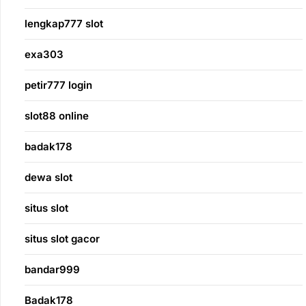
lengkap777 slot
exa303
petir777 login
slot88 online
badak178
dewa slot
situs slot
situs slot gacor
bandar999
Badak178