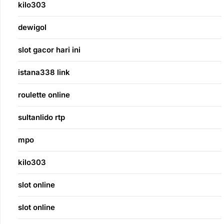
kilo303
dewigol
slot gacor hari ini
istana338 link
roulette online
sultanlido rtp
mpo
kilo303
slot online
slot online