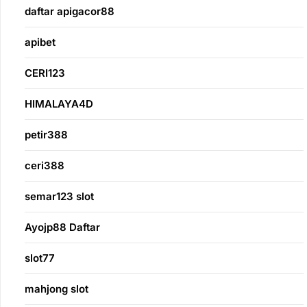
daftar apigacor88
apibet
CERI123
HIMALAYA4D
petir388
ceri388
semar123 slot
Ayojp88 Daftar
slot77
mahjong slot