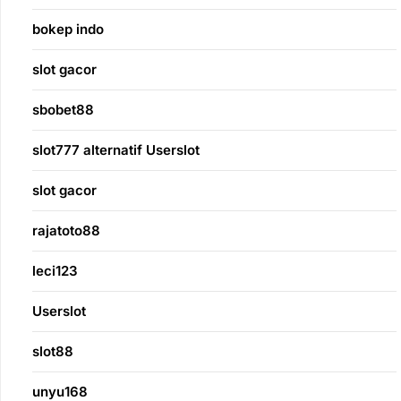
bokep indo
slot gacor
sbobet88
slot777 alternatif Userslot
slot gacor
rajatoto88
leci123
Userslot
slot88
unyu168