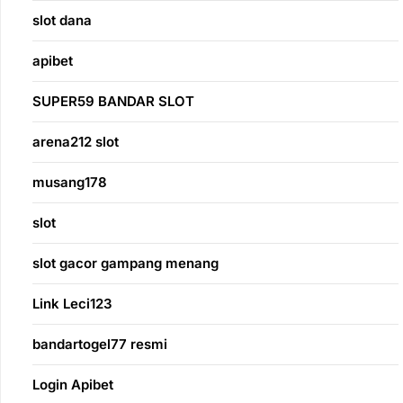
slot dana
apibet
SUPER59 BANDAR SLOT
arena212 slot
musang178
slot
slot gacor gampang menang
Link Leci123
bandartogel77 resmi
Login Apibet