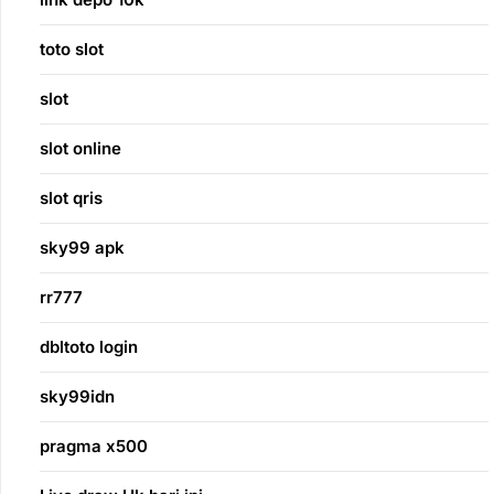
toto slot
slot
slot online
slot qris
sky99 apk
rr777
dbltoto login
sky99idn
pragma x500