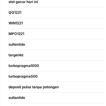
slot gacor hari ini
QQ1221
WIN1221
MPO1221
sultanlido
target4d
turbopragma1000
turbopragma500
deposit pulsa tanpa potongan
sultanlido