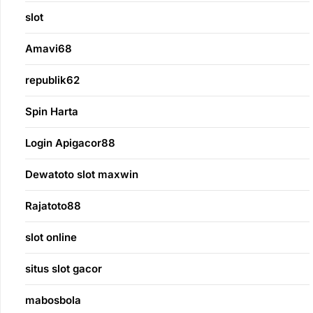
slot
Amavi68
republik62
Spin Harta
Login Apigacor88
Dewatoto slot maxwin
Rajatoto88
slot online
situs slot gacor
mabosbola