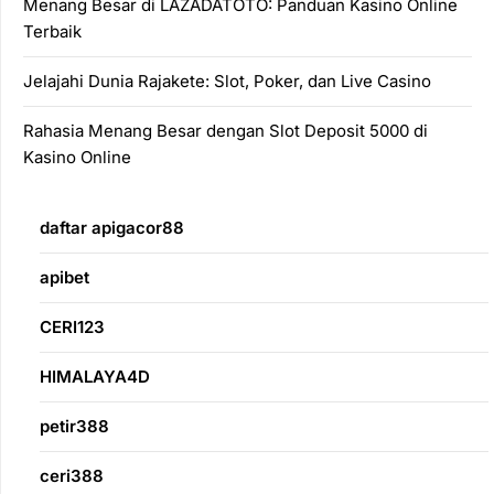
Menang Besar di LAZADATOTO: Panduan Kasino Online
Terbaik
Jelajahi Dunia Rajakete: Slot, Poker, dan Live Casino
Rahasia Menang Besar dengan Slot Deposit 5000 di
Kasino Online
daftar apigacor88
apibet
CERI123
HIMALAYA4D
petir388
ceri388