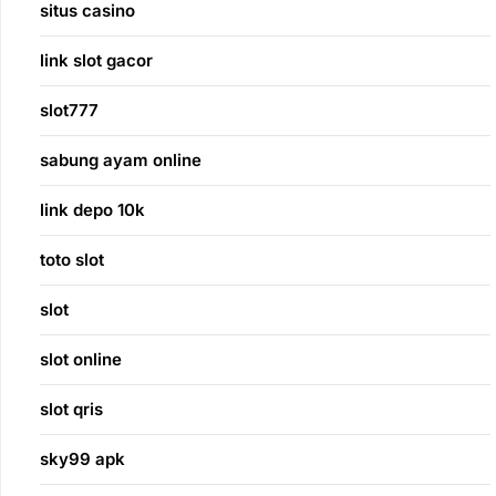
situs casino
link slot gacor
slot777
sabung ayam online
link depo 10k
toto slot
slot
slot online
slot qris
sky99 apk