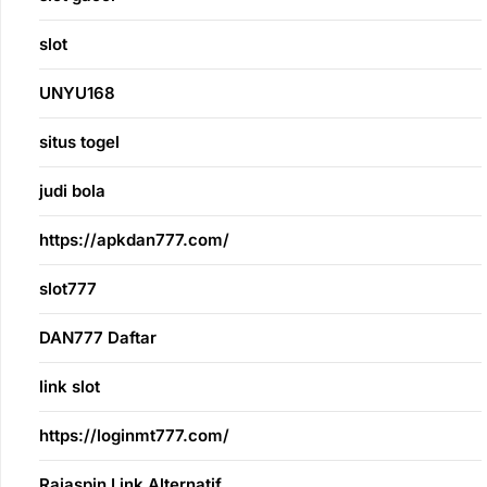
slot
UNYU168
situs togel
judi bola
https://apkdan777.com/
slot777
DAN777 Daftar
link slot
https://loginmt777.com/
Rajaspin Link Alternatif