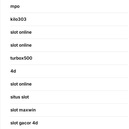
mpo
kilo303
slot online
slot online
turbox500
4d
slot online
situs slot
slot maxwin
slot gacor 4d