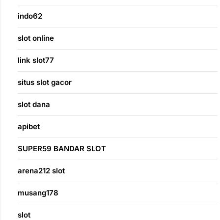
indo62
slot online
link slot77
situs slot gacor
slot dana
apibet
SUPER59 BANDAR SLOT
arena212 slot
musang178
slot