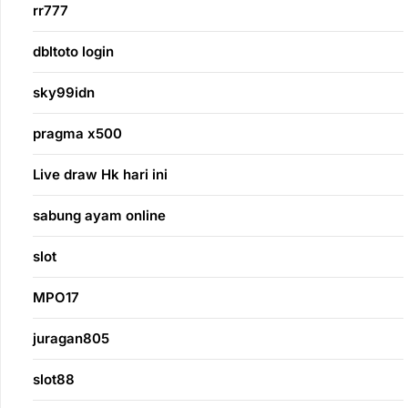
rr777
dbltoto login
sky99idn
pragma x500
Live draw Hk hari ini
sabung ayam online
slot
MPO17
juragan805
slot88