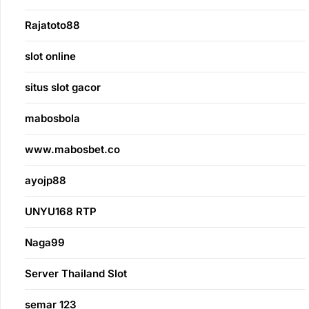
Rajatoto88
slot online
situs slot gacor
mabosbola
www.mabosbet.co
ayojp88
UNYU168 RTP
Naga99
Server Thailand Slot
semar 123