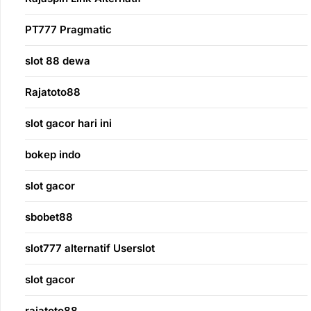
PT777 Pragmatic
slot 88 dewa
Rajatoto88
slot gacor hari ini
bokep indo
slot gacor
sbobet88
slot777 alternatif Userslot
slot gacor
rajatoto88