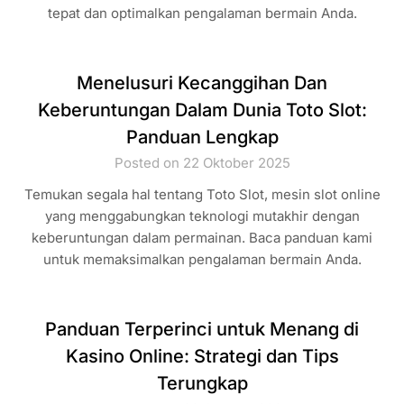
tepat dan optimalkan pengalaman bermain Anda.
Menelusuri Kecanggihan Dan
Keberuntungan Dalam Dunia Toto Slot:
Panduan Lengkap
Posted on 22 Oktober 2025
Temukan segala hal tentang Toto Slot, mesin slot online
yang menggabungkan teknologi mutakhir dengan
keberuntungan dalam permainan. Baca panduan kami
untuk memaksimalkan pengalaman bermain Anda.
Panduan Terperinci untuk Menang di
Kasino Online: Strategi dan Tips
Terungkap