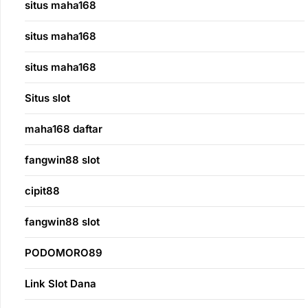
situs maha168
situs maha168
situs maha168
Situs slot
maha168 daftar
fangwin88 slot
cipit88
fangwin88 slot
PODOMORO89
Link Slot Dana