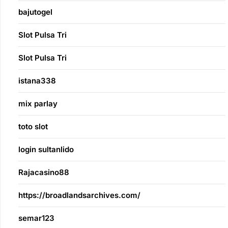
bajutogel
Slot Pulsa Tri
Slot Pulsa Tri
istana338
mix parlay
toto slot
login sultanlido
Rajacasino88
https://broadlandsarchives.com/
semar123