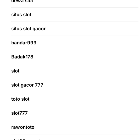
dewa slot
situs slot
situs slot gacor
bandar999
Badak178
slot
slot gacor 777
toto slot
slot777
rawontoto