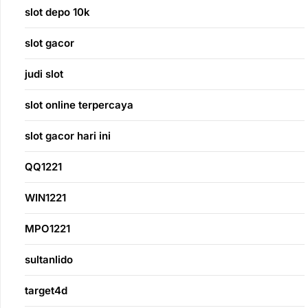
slot depo 10k
slot gacor
judi slot
slot online terpercaya
slot gacor hari ini
QQ1221
WIN1221
MPO1221
sultanlido
target4d