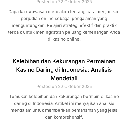
Posted on 22 Oktober 2025
Dapatkan wawasan mendalam tentang cara menjadikan
perjudian online sebagai pengalaman yang
menguntungkan. Pelajari strategi efektif dan praktik
terbaik untuk meningkatkan peluang kemenangan Anda
di kasino online.
Kelebihan dan Kekurangan Permainan
Kasino Daring di Indonesia: Analisis
Mendetail
Posted on 22 Oktober 2025
Temukan kelebihan dan kekurangan bermain di kasino
daring di Indonesia. Artikel ini menyajikan analisis
mendalam untuk memberikan pemahaman yang jelas
dan komprehensif.