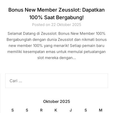
Bonus New Member Zeusslot: Dapatkan
100% Saat Bergabung!
Posted on 22 Oktober 2025
Selamat Datang di Zeusslot: Bonus New Member 100%
Bergabunglah dengan dunia Zeusslot dan nikmati bonus
new member 100% yang menarik! Setiap pemain baru
memiliki kesempatan emas untuk memulai petualangan
slot mereka dengan…
CARI
UNTUK:
Oktober 2025
S
S
R
K
J
S
M