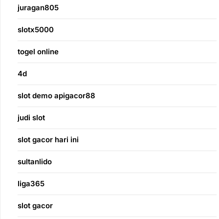
juragan805
slotx5000
togel online
4d
slot demo apigacor88
judi slot
slot gacor hari ini
sultanlido
liga365
slot gacor