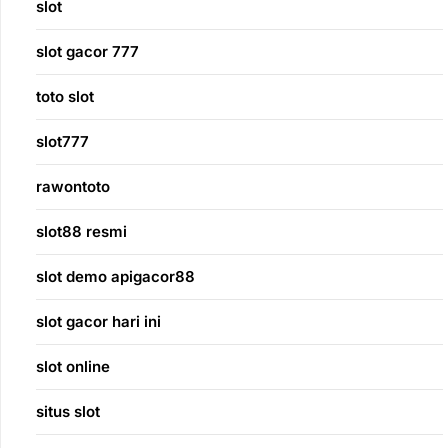
slot
slot gacor 777
toto slot
slot777
rawontoto
slot88 resmi
slot demo apigacor88
slot gacor hari ini
slot online
situs slot