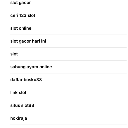
slot gacor
ceri 123 slot
slot online
slot gacor hari ini
slot
sabung ayam online
daftar bosku33
link slot
situs slot88
hokiraja