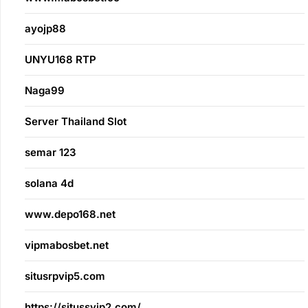
ayojp88
UNYU168 RTP
Naga99
Server Thailand Slot
semar 123
solana 4d
www.depo168.net
vipmabosbet.net
situsrpvip5.com
https://situssvip2.com/