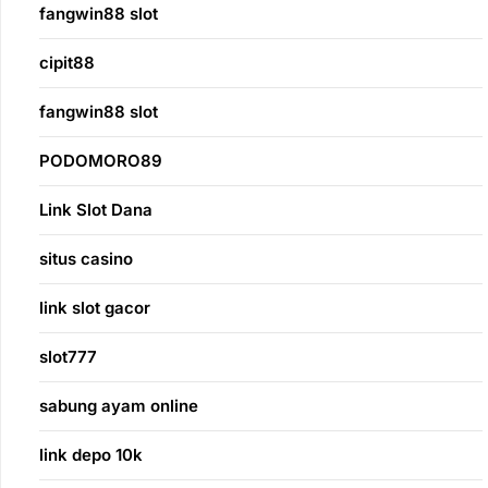
fangwin88 slot
cipit88
fangwin88 slot
PODOMORO89
Link Slot Dana
situs casino
link slot gacor
slot777
sabung ayam online
link depo 10k