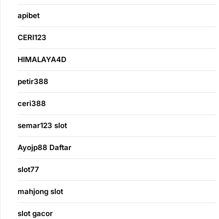
apibet
CERI123
HIMALAYA4D
petir388
ceri388
semar123 slot
Ayojp88 Daftar
slot77
mahjong slot
slot gacor