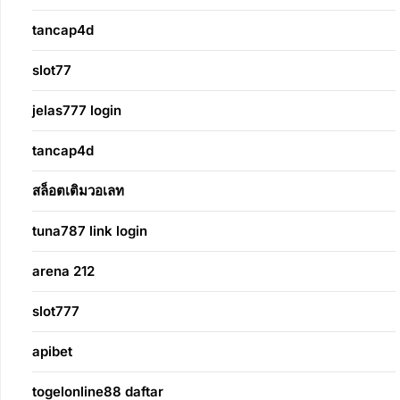
tancap4d
slot77
jelas777 login
tancap4d
สล็อตเติมวอเลท
tuna787 link login
arena 212
slot777
apibet
togelonline88 daftar