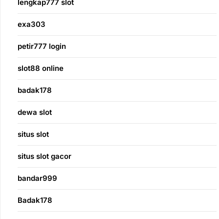
lengkap777 slot
exa303
petir777 login
slot88 online
badak178
dewa slot
situs slot
situs slot gacor
bandar999
Badak178