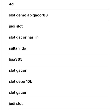
4d
slot demo apigacor88
judi slot
slot gacor hari ini
sultanlido
liga365
slot gacor
slot depo 10k
slot gacor
judi slot