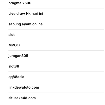
pragma x500
Live draw Hk hari ini
sabung ayam online
slot
MPO17
juragan805
slot88
qq88asia
linkdewatoto.com
situsaka4d.com