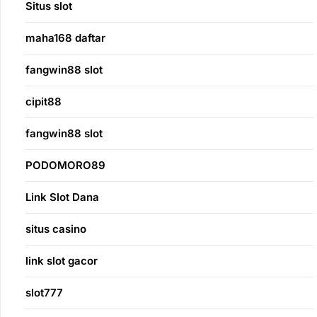
Situs slot
maha168 daftar
fangwin88 slot
cipit88
fangwin88 slot
PODOMORO89
Link Slot Dana
situs casino
link slot gacor
slot777