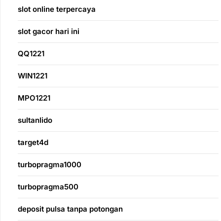
slot online terpercaya
slot gacor hari ini
QQ1221
WIN1221
MPO1221
sultanlido
target4d
turbopragma1000
turbopragma500
deposit pulsa tanpa potongan