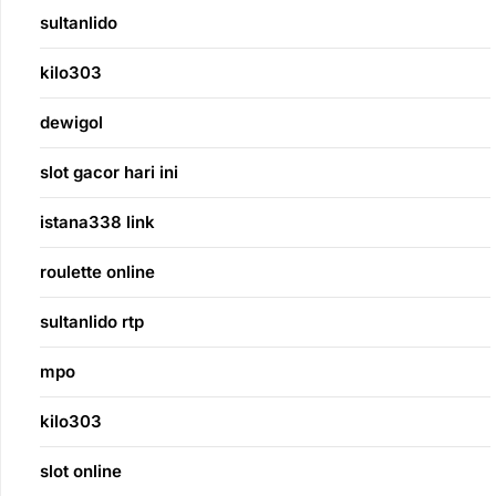
sultanlido
kilo303
dewigol
slot gacor hari ini
istana338 link
roulette online
sultanlido rtp
mpo
kilo303
slot online