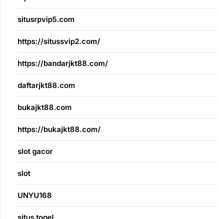
situsrpvip5.com
https://situssvip2.com/
https://bandarjkt88.com/
daftarjkt88.com
bukajkt88.com
https://bukajkt88.com/
slot gacor
slot
UNYU168
situs togel