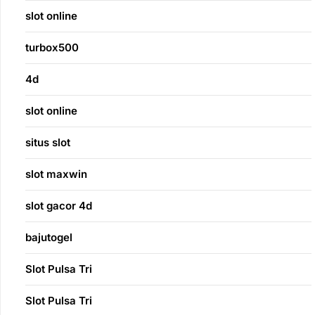
slot online
turbox500
4d
slot online
situs slot
slot maxwin
slot gacor 4d
bajutogel
Slot Pulsa Tri
Slot Pulsa Tri