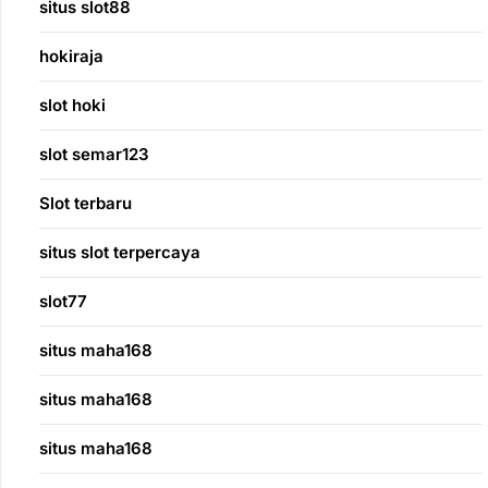
situs slot88
hokiraja
slot hoki
slot semar123
Slot terbaru
situs slot terpercaya
slot77
situs maha168
situs maha168
situs maha168