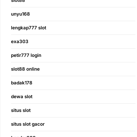
slot88
unyu168
lengkap777 slot
exa303
petir777 login
slot88 online
badak178
dewa slot
situs slot
situs slot gacor