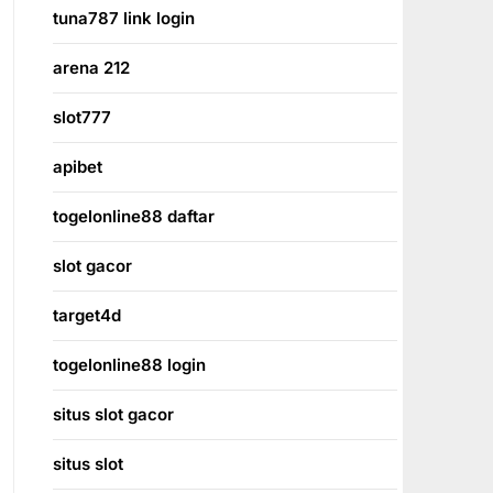
tuna787 link login
arena 212
slot777
apibet
togelonline88 daftar
slot gacor
target4d
togelonline88 login
situs slot gacor
situs slot