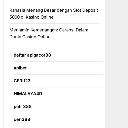
Rahasia Menang Besar dengan Slot Deposit
5000 di Kasino Online
Menjamin Kemenangan: Garansi Dalam
Dunia Casino Online
daftar apigacor88
apibet
CERI123
HIMALAYA4D
petir388
ceri388