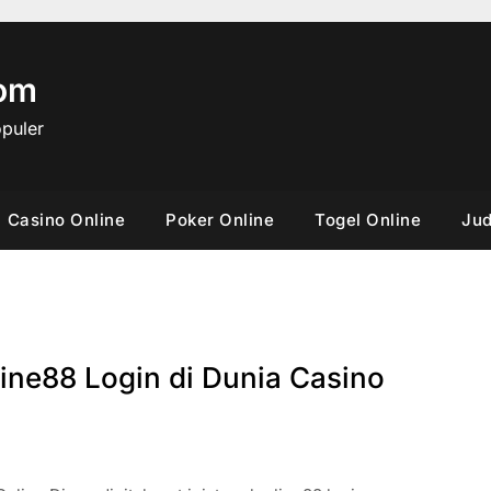
com
puler
Casino Online
Poker Online
Togel Online
Jud
ne88 Login di Dunia Casino