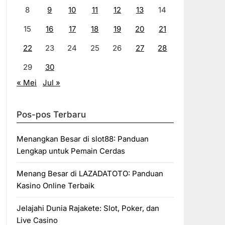
8
9
10
11
12
13
14
15
16
17
18
19
20
21
22
23
24
25
26
27
28
29
30
« Mei
Jul »
Pos-pos Terbaru
Menangkan Besar di slot88: Panduan
Lengkap untuk Pemain Cerdas
Menang Besar di LAZADATOTO: Panduan
Kasino Online Terbaik
Jelajahi Dunia Rajakete: Slot, Poker, dan
Live Casino