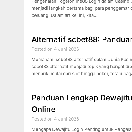
Pengenalan Togelonline88 Login dalam Casino Onli
menjadi langkah pertama bagi para penggemar 
peluang. Dalam artikel ini, kita…
Alternatif scbet88: Pandua
Posted on 4 Juni 2026
Memahami scbet88 alternatif dalam Dunia Kasino
scbet88 alternatif menjadi topik yang hangat d
menarik, mulai dari slot hingga poker, tetapi b
Panduan Lengkap Dewajitu
Online
Posted on 4 Juni 2026
Mengapa Dewajitu Login Penting untuk Pengala